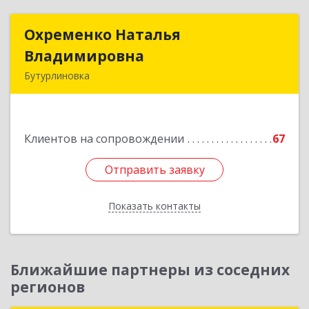
Охременко Наталья
Охременко Наталья
Владимировна
Владимировна
Бутурлиновка
Подробнее
Клиентов на сопровождении
67
Отправить заявку
Отправить заявку
Показать контакты
Назад
Ближайшие партнеры из соседних
регионов