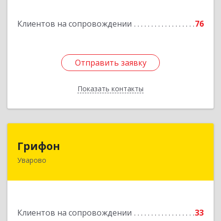
Павловск г, Цветочная ул, дом № 4/2
Клиентов на сопровождении
76
Подробнее
Отправить заявку
Отправить заявку
Показать контакты
Назад
Грифон
Грифон
Уварово
393461, Тамбовская обл, Уварово г, Южная ул,
дом № 40А
Подробнее
Клиентов на сопровождении
33