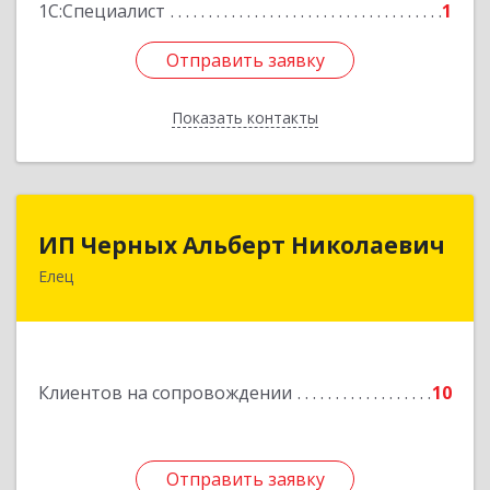
1С:Специалист
1
Отправить заявку
Отправить заявку
Показать контакты
Назад
ИП Черных Альберт Николаевич
ИП Черных Альберт Николаевич
Елец
399771, Липецкая обл, Елец г, Н.Гусевой ул, 56А
Подробнее
Клиентов на сопровождении
10
Отправить заявку
Отправить заявку