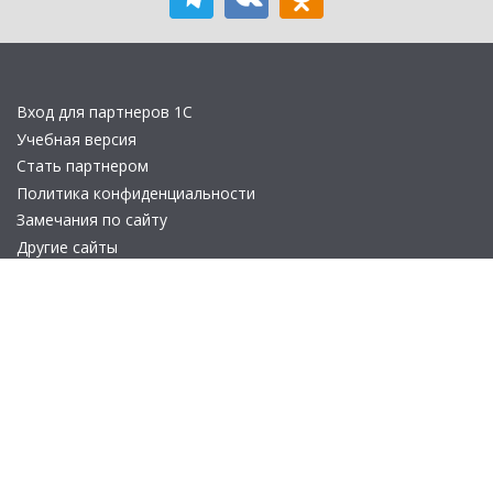
Вход для партнеров 1С
Учебная версия
Стать партнером
Политика конфиденциальности
Замечания по сайту
Другие сайты
Телефон:
+7 (495) 737-92-57
Email:
site_v8@1c.ru
Отдел продаж:
г. Москва
,
улица Селезнёвская, дом 21
© 2026 АО «Группа 1С» (правопреемник «1С»). Все права на сайт