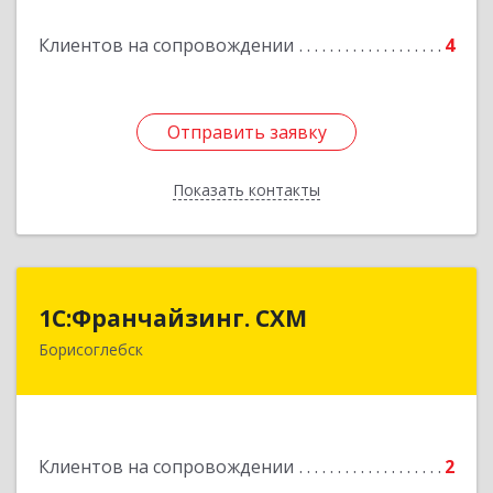
Клиентов на сопровождении
4
Отправить заявку
Отправить заявку
Показать контакты
Назад
1С:Франчайзинг. СХМ
1С:Франчайзинг. СХМ
Борисоглебск
397165, Воронежская обл, Борисоглебский р-н,
Борисоглебск г, Матросовская ул, дом № 127
Подробнее
Клиентов на сопровождении
2