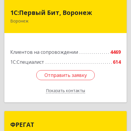
1С:Первый Бит, Воронеж
1С:Первый Бит, Воронеж
Воронеж
394006, Воронежская обл, Воронеж г, 20-летия
Октября ул, дом № 119, оф.711
Подробнее
Клиентов на сопровождении
4469
1С:Специалист
614
Отправить заявку
Отправить заявку
Показать контакты
Назад
ФРЕГАТ
ФРЕГАТ