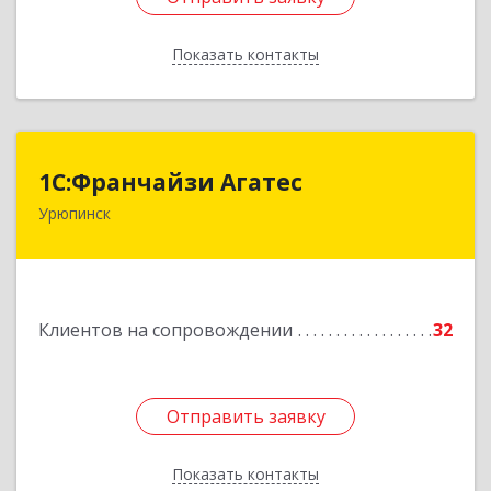
Показать контакты
Назад
1С:Франчайзи Агатес
1С:Франчайзи Агатес
Урюпинск
403113, Волгоградская обл, Урюпинск г, Ленина
пр-кт, дом № 90а
Подробнее
Клиентов на сопровождении
32
Отправить заявку
Отправить заявку
Показать контакты
Назад