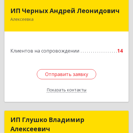
ИП Черных Андрей Леонидович
ИП Черных Андрей Леонидович
Алексеевка
309850, Белгородская обл, Алексеевский р-н,
Алексеевка г, Совхозная ул, дом № 23, кв.2
Подробнее
Клиентов на сопровождении
14
Отправить заявку
Отправить заявку
Показать контакты
Назад
ИП Глушко Владимир
ИП Глушко Владимир
Алексеевич
Алексеевич