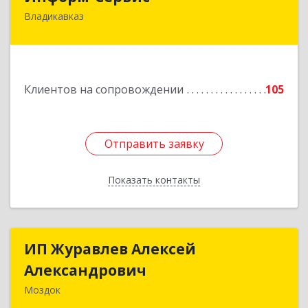
Владикавказ
362020, Северная Осетия - Алания Респ,
Владикавказ г, Островского ул, дом № 12, пом.3
Подробнее
Клиентов на сопровождении
105
Отправить заявку
Отправить заявку
Показать контакты
Назад
ИП Журавлев Алексей
ИП Журавлев Алексей
Александрович
Александрович
Моздок
363750, Северная Осетия - Алания Респ, Моздок