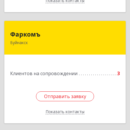
Показать контакты
Назад
Фаркомъ
Фаркомъ
Буйнакск
Подробнее
Клиентов на сопровождении
3
Отправить заявку
Отправить заявку
Показать контакты
Назад