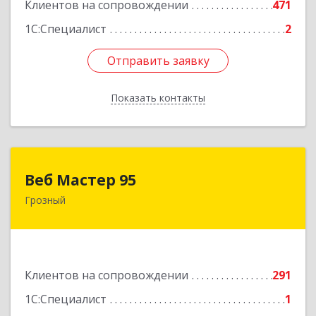
Клиентов на сопровождении
471
1С:Специалист
2
Отправить заявку
Отправить заявку
Показать контакты
Назад
Веб Мастер 95
Веб Мастер 95
Грозный
364050, Чеченская Респ, Грозный г, Им
Гайрбекова Муслима Гайрбековича ул, дом №
72
Подробнее
Клиентов на сопровождении
291
1С:Специалист
1