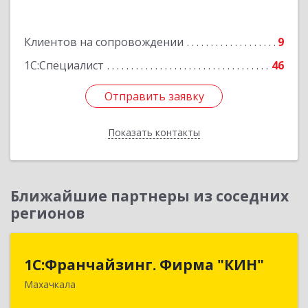
Подробнее
Клиентов на сопровождении
9
1С:Специалист
46
Отправить заявку
Отправить заявку
Показать контакты
Назад
Ближайшие партнеры из соседних
регионов
1С:Франчайзинг. Фирма "КИН"
1С:Франчайзинг. Фирма "КИН"
Махачкала
367030, Дагестан Респ, Махачкала г, И.Казака
ул, дом № 31