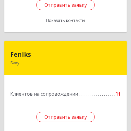
Отправить заявку
Отправить заявку
Показать контакты
Назад
Feniks
Feniks
Баку
AZ1029, Азербайджан, г.Баку, пр. Г. Алиева 187Б,
корпус С, офис 606
Подробнее
Клиентов на сопровождении
11
Отправить заявку
Отправить заявку