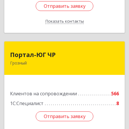
Отправить заявку
Отправить заявку
Показать контакты
Назад
Портал-ЮГ ЧР
Портал-ЮГ ЧР
Грозный
364906, Чеченская Респ, Грозный г, Путина пр-
кт, дом № 30
Подробнее
Клиентов на сопровождении
566
1С:Специалист
8
Отправить заявку
Отправить заявку