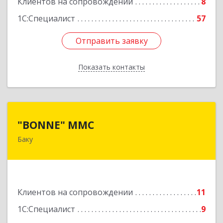
Клиентов на сопровождении
8
1С:Специалист
57
Отправить заявку
Отправить заявку
Показать контакты
Назад
"BONNE" MMC
"BONNE" MMC
Баку
AZ1033, Азербайджан, г. Баку, пр Г.Алиева 95,
ITS дверь 24
Подробнее
Клиентов на сопровождении
11
1С:Специалист
9