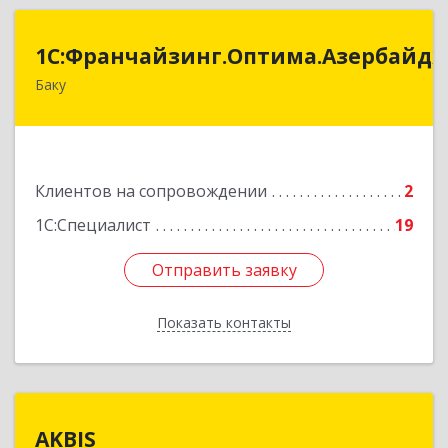
:Франчайзинг.Оптима.Азербайджан
1С:Франчайзинг.Оптима.Азербайд
Баку
Азербайджан, Баку, AZ1075, улица Ахмед
Раджабли 156, Пентхаус 63
Подробнее
Клиентов на сопровождении
2
1С:Специалист
19
Отправить заявку
Отправить заявку
Показать контакты
Назад
AKBIS
AKBIS