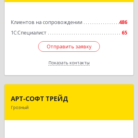
Подробнее
Клиентов на сопровождении
486
1С:Специалист
65
Отправить заявку
Отправить заявку
Показать контакты
Назад
АРТ-СОФТ ТРЕЙД
АРТ-СОФТ ТРЕЙД
Грозный
364013, Чеченская Респ, Грозный г, Полярников
ул, дом № 36А
Подробнее