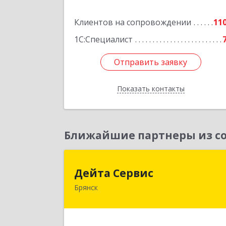
Подробне
Клиентов на сопровождении
11
1С:Специалист
Отправить заявку
Отправить заявку
Показать контакты
Назад
Ближайшие партнеры из со
Дейта Серви
Дейта Сервис
Брянск
241035, Брянская обл, Брянск г
Ульянова ул, дом № 4, оф.40