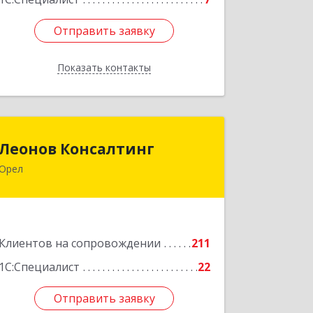
Отправить заявку
Отправить заявку
Показать контакты
Назад
Леонов Консалтинг
Леонов Консалтинг
Орел
302030, Орловская обл, Орловский р-
н, Орел г, Московская, дом № 17,
пом.7
Подробнее
Клиентов на сопровождении
211
1С:Специалист
22
Отправить заявку
Отправить заявку