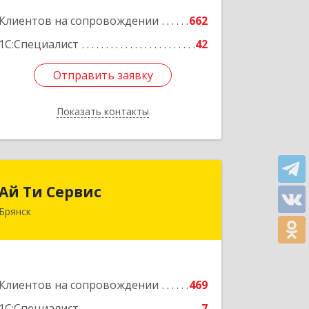
Подробнее
Клиентов на сопровождении
662
1С:Специалист
42
Отправить заявку
Отправить заявку
Показать контакты
Назад
Ай Ти Сервис
Ай Ти Сервис
Брянск
241035, Брянская обл, Брянск г,
Брянской Пролетарской Дивизии ул,
дом № 9
Подробнее
Клиентов на сопровождении
469
1С:Специалист
7