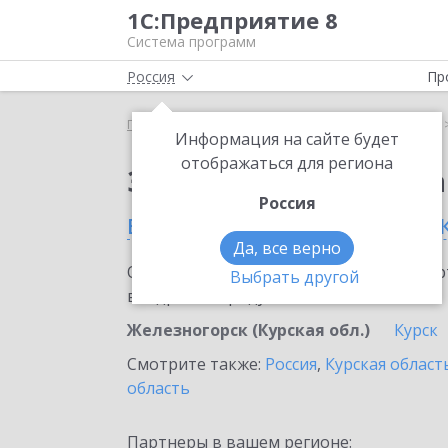
1С:Предприятие 8
Система программ
Россия
Пр
Главная
Сервисы ИТС
1С:Распознавание речи
Информация на сайте будет
отображаться для региона
Заказать 1С:Распозн
Россия
в Железногорске (Курск
Да, все верно
Ознакомьтесь с информационными карт
Выбрать другой
внедрение продукта.
Железногорск (Курская обл.)
Курск
Смотрите также:
Россия
,
Курская област
область
Партнеры в вашем регионе: