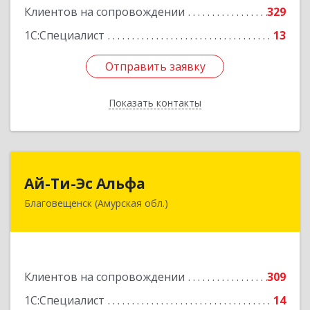
Клиентов на сопровождении
329
1С:Специалист
13
Отправить заявку
Отправить заявку
Показать контакты
Назад
Ай-Ти-Эс Альфа
Ай-Ти-Эс Альфа
Благовещенск (Амурская обл.)
675000, Амурская обл, Благовещенск г, Зейская
ул, дом № 134, оф.515
Подробнее
Клиентов на сопровождении
309
1С:Специалист
14