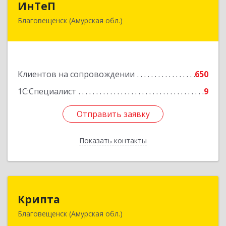
ИнТеП
Благовещенск (Амурская обл.)
675000, Амурская обл, Благовещенск г,
Горького ул, дом № 172/1
Подробнее
Клиентов на сопровождении
650
1С:Специалист
9
Отправить заявку
Отправить заявку
Показать контакты
Назад
Крипта
Крипта
Благовещенск (Амурская обл.)
675000, Амурская обл, Благовещенск г,