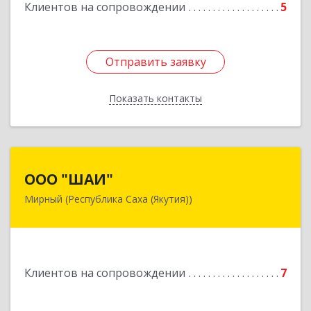
Клиентов на сопровождении
5
Подробнее
Отправить заявку
Отправить заявку
Показать контакты
Назад
ООО "ШАИ"
ООО "ШАИ"
Мирный (Республика Саха (Якутия))
678175, Республика Саха (Якутия), у.
Мирнинский, г. Мирный, ул. Ленина, дом 34,
квартира 5
Подробнее
Клиентов на сопровождении
7