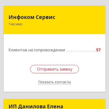
Инфоком Сервис
Инфоком Сервис
Таксимо
671560, Республика Бурятия, Муйский р-н, пгт.
Таксимо, ул. Железнодорожников, дом 14
Подробнее
Клиентов на сопровождении
57
Отправить заявку
Отправить заявку
Показать контакты
Назад
ИП Данилова Елена
ИП Данилова Елена