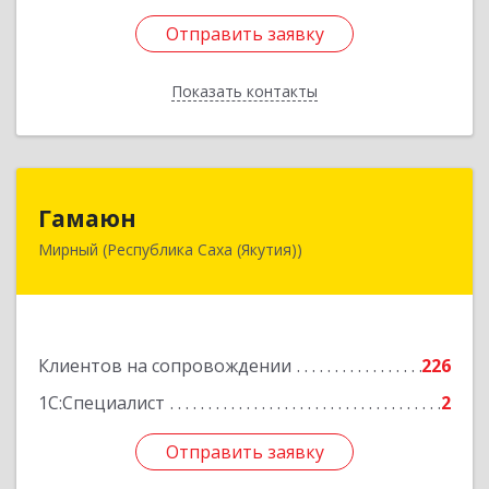
Отправить заявку
Отправить заявку
Показать контакты
Назад
Гамаюн
Гамаюн
Мирный (Республика Саха (Якутия))
678170, Саха /Якутия/ Респ, Мирнинский у,
Мирный г, Ленинградский пр-кт, дом № 48,
корпус а
Подробнее
Клиентов на сопровождении
226
1С:Специалист
2
Отправить заявку
Отправить заявку