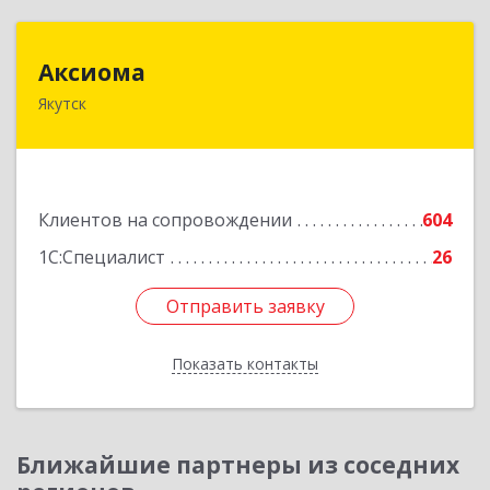
Аксиома
Аксиома
Якутск
677000, Саха /Якутия/ Респ, Якутск г, Чиряева
ул, дом № 1, кв.19
Подробнее
Клиентов на сопровождении
604
1С:Специалист
26
Отправить заявку
Отправить заявку
Показать контакты
Назад
Ближайшие партнеры из соседних