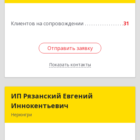
Подробнее
Клиентов на сопровождении
31
Отправить заявку
Отправить заявку
Показать контакты
Назад
ИП Рязанский Евгений
ИП Рязанский Евгений
Иннокентьевич
Иннокентьевич
Нерюнгри
678967, Саха /Якутия/ Респ, Нерюнгри г,
Дружбы Народов пр-кт, дом № 14