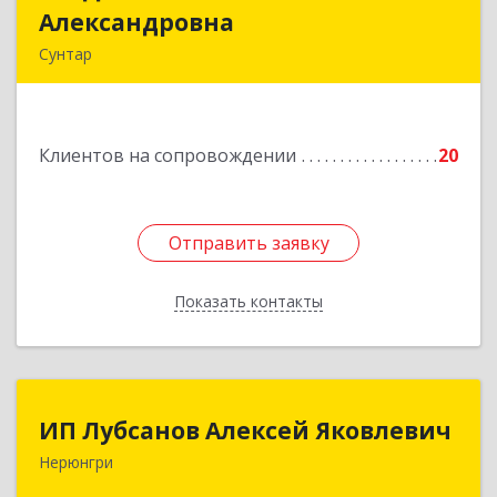
Александровна
Александровна
Сунтар
Подробнее
Клиентов на сопровождении
20
Отправить заявку
Отправить заявку
Показать контакты
Назад
ИП Лубсанов Алексей Яковлевич
ИП Лубсанов Алексей Яковлевич
Нерюнгри
675002, Амурская область, г. Благовещенск, ул.
Краснофлотская ,77/1, кв.38