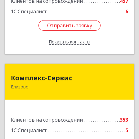
Клиентов на сопровождении
457
1С:Специалист
6
Отправить заявку
Отправить заявку
Показать контакты
Назад
Комплекс-Сервис
Комплекс-Сервис
Елизово
684000, Камчатский край, Елизовский р-н,
Елизово г, Мурманская ул, дом № 4, пом.1
Подробнее
Клиентов на сопровождении
353
1С:Специалист
5