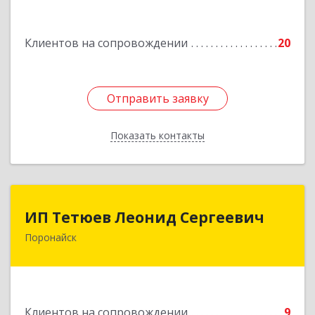
Подробнее
Клиентов на сопровождении
20
Отправить заявку
Отправить заявку
Показать контакты
Назад
ИП Тетюев Леонид Сергеевич
ИП Тетюев Леонид Сергеевич
Поронайск
694242, Сахалинская обл, Поронайск г, Фрунзе
ул, дом № 14, кв.51
Подробнее
Клиентов на сопровождении
9