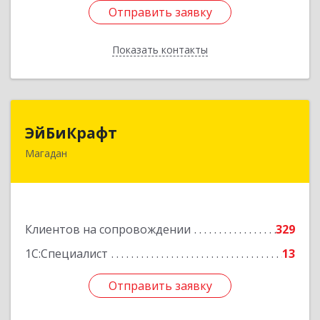
Отправить заявку
Отправить заявку
Показать контакты
Назад
ЭйБиКрафт
ЭйБиКрафт
Магадан
685000, Магаданская обл, Магадан г, Полярная
ул, дом № 21А
Подробнее
Клиентов на сопровождении
329
1С:Специалист
13
Отправить заявку
Отправить заявку