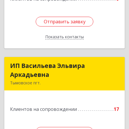
Отправить заявку
Отправить заявку
Показать контакты
Назад
ИП Васильева Эльвира
ИП Васильева Эльвира
Аркадьевна
Аркадьевна
Тымовское пгт.
694400, Сахалинская обл, Тымовский р-н,
Тымовское пгт, Красноармейская ул, дом № 34,
кв.9
Клиентов на сопровождении
17
Подробнее