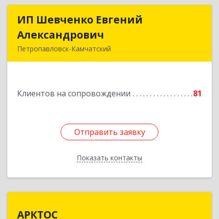
ИП Шевченко Евгений
ИП Шевченко Евгений
Александрович
Александрович
Петропавловск-Камчатский
683010, Камчатский край, Петропавловск-
Камчатский г, Капитана Драбкина ул, дом № 14,
кв.3
Клиентов на сопровождении
81
Подробнее
Отправить заявку
Отправить заявку
Показать контакты
Назад
АРКТОС
АРКТОС