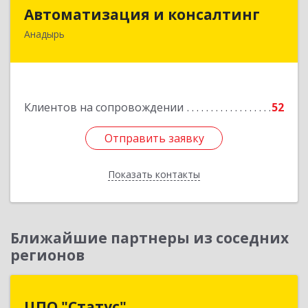
Автоматизация и консалтинг
Автоматизация и консалтинг
Анадырь
689000, Чукотский АО, Анадырь г, Мира ул, дом
№ 5, кв.21
Подробнее
Клиентов на сопровождении
52
Отправить заявку
Отправить заявку
Показать контакты
Назад
Ближайшие партнеры из соседних
регионов
ЦПО "Статус"
ЦПО "Статус"