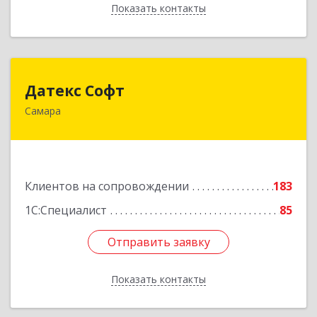
Показать контакты
Назад
Датекс Софт
Датекс Софт
Самара
443070, Самарская обл, Самара г, Партизанская
ул, дом № 86, оф.723
Подробнее
Клиентов на сопровождении
183
1С:Специалист
85
Отправить заявку
Отправить заявку
Показать контакты
Назад