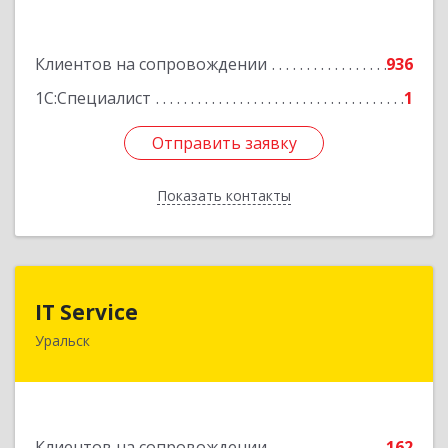
Подробнее
Клиентов на сопровождении
936
1С:Специалист
1
Отправить заявку
Отправить заявку
Показать контакты
Назад
IT Service
IT Service
Уральск
Казахстан , ЗКО , г.Уральск , ул.Кокчетавский
проезд , дом
Подробнее
Клиентов на сопровождении
162