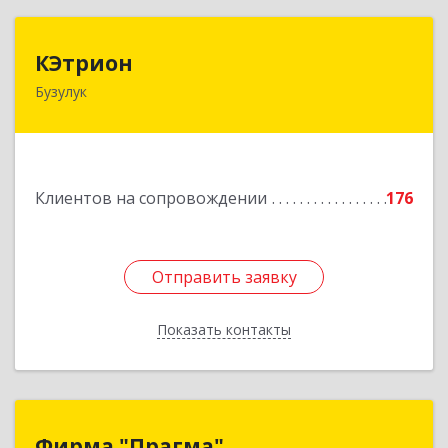
КЭтрион
КЭтрион
Бузулук
461040, Оренбургская обл, Бузулук г, Пушкина
ул, дом № 3Б
Подробнее
Клиентов на сопровождении
176
Отправить заявку
Отправить заявку
Показать контакты
Назад
Фирма "Прагма"
Фирма "Прагма"