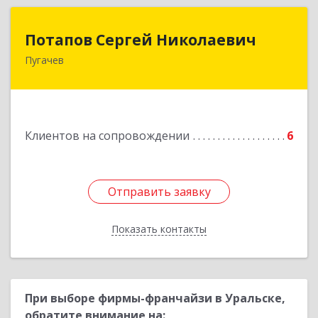
Потапов Сергей Николаевич
Потапов Сергей Николаевич
Пугачев
413 720, Пугачев, ул.Топорковская,д.153
Подробнее
Клиентов на сопровождении
6
Отправить заявку
Отправить заявку
Показать контакты
Назад
При выборе фирмы-франчайзи в Уральске,
обратите внимание на: