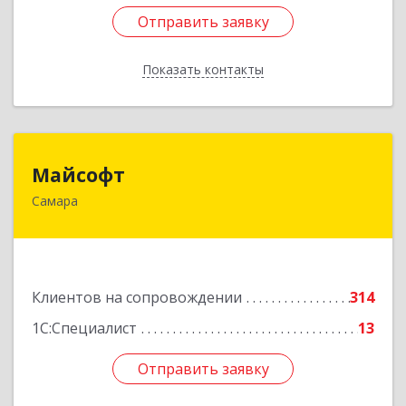
Отправить заявку
Отправить заявку
Показать контакты
Назад
Майсофт
Майсофт
Самара
443076, Самарская обл, Самара г, Партизанская
ул, дом № 177А, ком.1,2,3,4,5
Подробнее
Клиентов на сопровождении
314
1С:Специалист
13
Отправить заявку
Отправить заявку