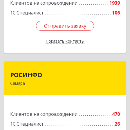
Клиентов на сопровождении
1939
1С:Специалист
106
Отправить заявку
Отправить заявку
Показать контакты
Назад
РОСИНФО
РОСИНФО
Самара
443069, Самарская обл, Самара г, Авроры ул,
дом № 110, оф.24
Подробнее
Клиентов на сопровождении
470
1С:Специалист
26