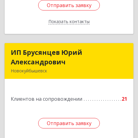
Отправить заявку
Отправить заявку
Показать контакты
Назад
ИП Брусянцев Юрий
ИП Брусянцев Юрий
Александрович
Александрович
Новокуйбышевск
446200, Самарская обл, Новокуйбышевск г,
Гагарина 11
Клиентов на сопровождении
21
Подробнее
Отправить заявку
Отправить заявку