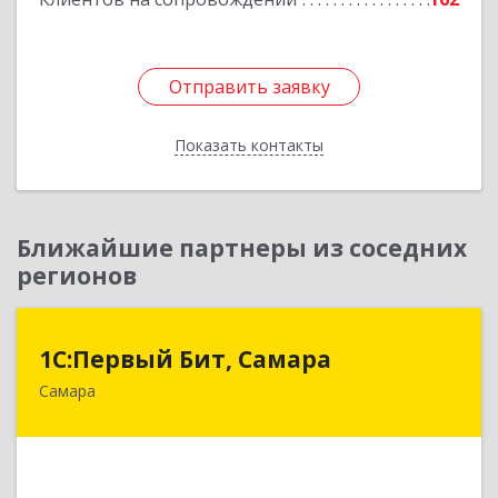
Отправить заявку
Отправить заявку
Показать контакты
Назад
Ближайшие партнеры из соседних
регионов
1С:Первый Бит, Самара
1С:Первый Бит, Самара
Самара
443013, Самарская обл, Самара г, Дачная ул,
дом № 24, пом.2/25
Подробнее