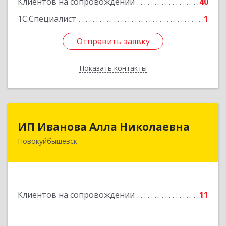
Клиентов на сопровождении
40
1С:Специалист
1
Отправить заявку
Отправить заявку
Показать контакты
Назад
ИП Иванова Алла Николаевна
ИП Иванова Алла Николаевна
Новокуйбышевск
446 201, Самарская обл.,
г.Новокуйбышевск,ул.Ворошилова,д.30,кв.70
Подробнее
Клиентов на сопровождении
11