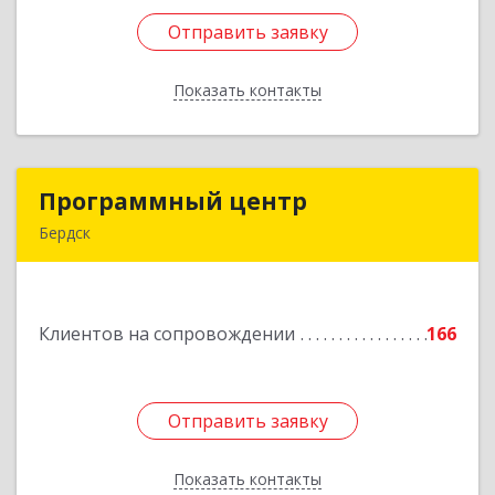
Отправить заявку
Отправить заявку
Показать контакты
Назад
Программный центр
Программный центр
Бердск
633004, Новосибирская обл, Бердск г,
Химзаводская ул, дом № 9/4
Клиентов на сопровождении
166
Подробнее
Отправить заявку
Отправить заявку
Показать контакты
Назад