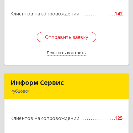
Клиентов на сопровождении
142
Подробнее
Отправить заявку
Отправить заявку
Показать контакты
Назад
Информ Сервис
Информ Сервис
Рубцовск
658204, Алтайский край, Рубцовск г, Алтайская
ул, дом № 7
Клиентов на сопровождении
125
Подробнее