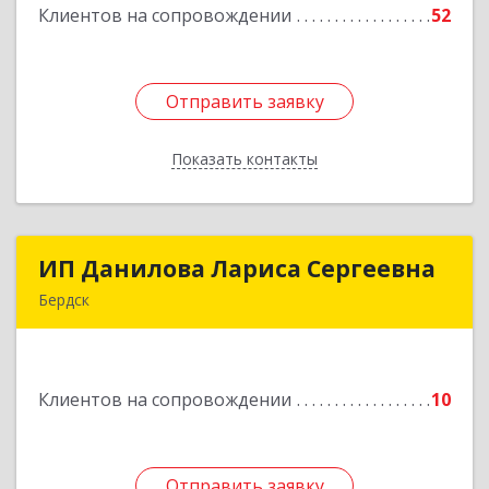
Клиентов на сопровождении
52
Подробнее
Отправить заявку
Отправить заявку
Показать контакты
Назад
ИП Данилова Лариса Сергеевна
ИП Данилова Лариса Сергеевна
Бердск
633004, Новосибирская обл, Бердск г, Озерная
ул, дом № 42, кв.40
Клиентов на сопровождении
10
Подробнее
Отправить заявку
Отправить заявку