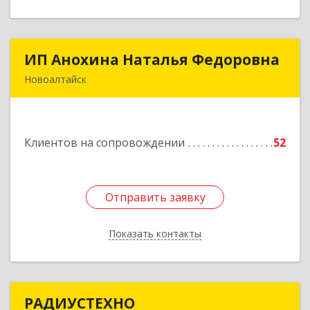
ИП Анохина Наталья Федоровна
ИП Анохина Наталья Федоровна
Новоалтайск
658041, Алтайский край, Новоалтайск г,
Белоярская ул, дом № 132
Клиентов на сопровождении
52
Подробнее
Отправить заявку
Отправить заявку
Показать контакты
Назад
РАДИУСТЕХНО
РАДИУСТЕХНО