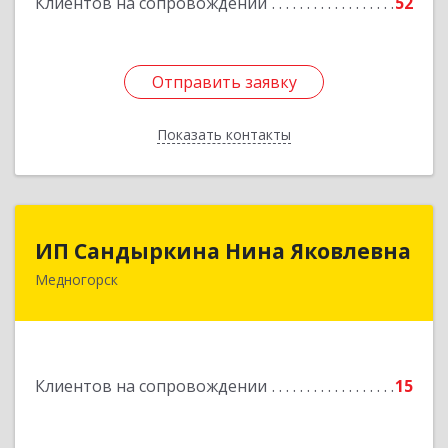
Клиентов на сопровождении
52
Отправить заявку
Отправить заявку
Показать контакты
Назад
ИП Сандыркина Нина Яковлевна
ИП Сандыркина Нина Яковлевна
Медногорск
462270, Оренбургская обл, Медногорск г,
Металлургов ул, дом № 19, кв.22
Подробнее
Клиентов на сопровождении
15