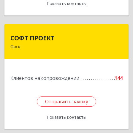
Показать контакты
Назад
СОФТ ПРОЕКТ
СОФТ ПРОЕКТ
Орск
462430, Оренбургская обл, Орск г,
Добровольского ул, дом № 23, кв.11
Подробнее
Клиентов на сопровождении
144
Отправить заявку
Отправить заявку
Показать контакты
Назад