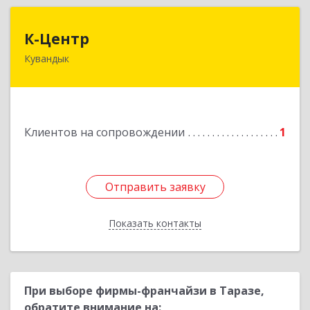
К-Центр
К-Центр
Кувандык
462243, Оренбургская обл, Кувандыкский р-н,
Кувандык г, Ленина ул, дом № 20
Подробнее
Клиентов на сопровождении
1
Отправить заявку
Отправить заявку
Показать контакты
Назад
При выборе фирмы-франчайзи в Таразе,
обратите внимание на: