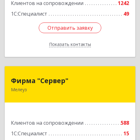
Клиентов на сопровождении
1242
1С:Специалист
49
Отправить заявку
Отправить заявку
Показать контакты
Назад
Фирма "Сервер"
Фирма "Сервер"
Мелеуз
453852, Башкортостан Респ, Мелеузовский р-н,
Мелеуз г, 32-й мкр, дом № 36
Подробнее
Клиентов на сопровождении
588
1С:Специалист
15