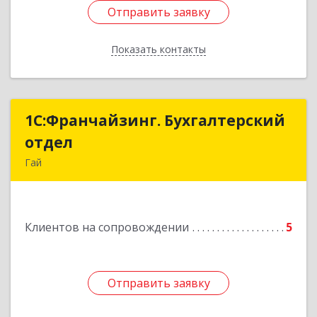
Отправить заявку
Отправить заявку
Показать контакты
Назад
1С:Франчайзинг. Бухгалтерский
1С:Франчайзинг. Бухгалтерский
отдел
отдел
Гай
462635, Оренбургская обл, Гай г, Победы пр-кт,
дом № 1, кв.12
Клиентов на сопровождении
5
Подробнее
Отправить заявку
Отправить заявку