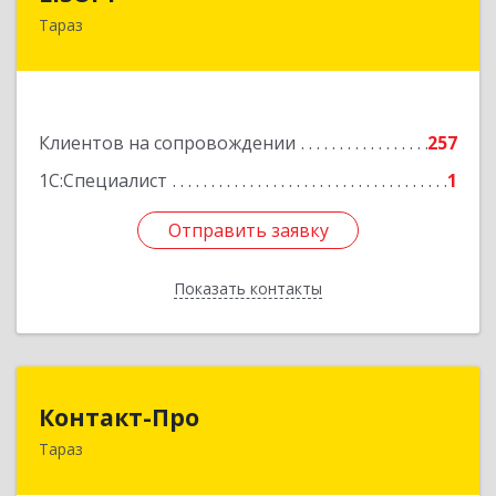
Тараз
080002, Казахстан, Тараз, Казыбек Би, дом №
138, корпус 7
Подробнее
Клиентов на сопровождении
257
1С:Специалист
1
Отправить заявку
Отправить заявку
Показать контакты
Назад
Контакт-Про
Контакт-Про
Тараз
РК, г.Тараз, ул.Койгелды, 209/11