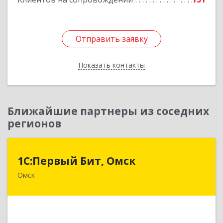
Отправить заявку
Отправить заявку
Показать контакты
Назад
Ближайшие партнеры из соседних
регионов
1С:Первый Бит, Омск
1С:Первый Бит, Омск
Омск
644099, Омская обл, Омск г, Гагарина ул, дом №
14, оф.208
Подробнее