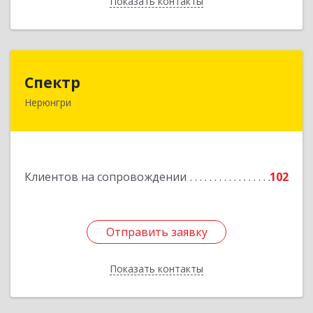
Показать контакты
Назад
Спектр
Спектр
Нерюнгри
678960, Саха /Якутия/ Респ, Нерюнгринский р-н,
Нерюнгри г, Южно-Якутская ул, дом № 29,
корпус 1
Подробнее
Клиентов на сопровождении
102
Отправить заявку
Отправить заявку
Показать контакты
Назад