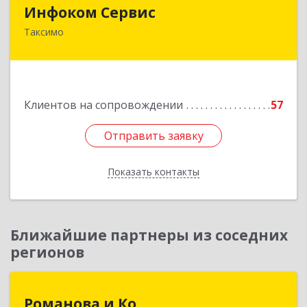
Инфоком Сервис
Инфоком Сервис
Таксимо
671560, Республика Бурятия, Муйский р-н, пгт.
Таксимо, ул. Железнодорожников, дом 14
Подробнее
Клиентов на сопровождении
57
Отправить заявку
Отправить заявку
Показать контакты
Назад
Ближайшие партнеры из соседних
регионов
Романова и Ко
Романова и Ко