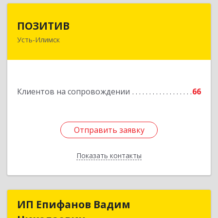
ПОЗИТИВ
ПОЗИТИВ
Усть-Илимск
666679, Иркутская обл, Усть-Илимск г, Дружбы
Народов пр-кт, дом № 12, кв.60
Подробнее
Клиентов на сопровождении
66
Отправить заявку
Отправить заявку
Показать контакты
Назад
ИП Епифанов Вадим
ИП Епифанов Вадим