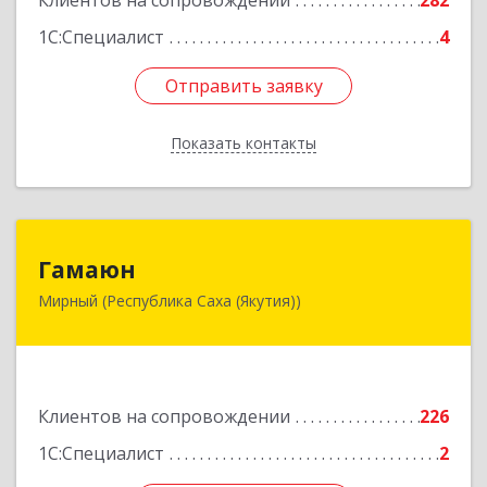
Клиентов на сопровождении
282
1С:Специалист
4
Отправить заявку
Отправить заявку
Показать контакты
Назад
Гамаюн
Гамаюн
Мирный (Республика Саха (Якутия))
678170, Саха /Якутия/ Респ, Мирнинский у,
Мирный г, Ленинградский пр-кт, дом № 48,
корпус а
Подробнее
Клиентов на сопровождении
226
1С:Специалист
2