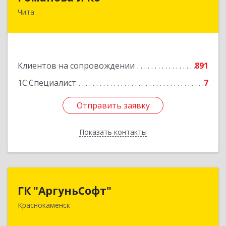
Чита
672000, Забайкальский край, Чита г, Анохина
ул, дом № 91, оф.703, а/я 1062
Подробнее
Клиентов на сопровождении
891
1С:Специалист
7
Отправить заявку
Отправить заявку
Показать контакты
Назад
ГК "АргуньСофт"
ГК "АргуньСофт"
Краснокаменск
674673, Забайкальский край, Краснокаменский
р-н, Краснокаменск г, Строителей пр-кт,