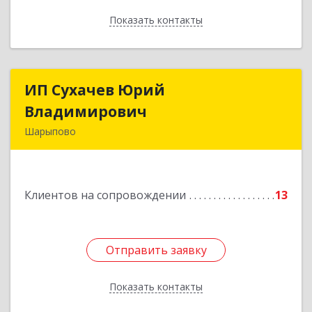
Показать контакты
Назад
ИП Сухачев Юрий
ИП Сухачев Юрий
Владимирович
Владимирович
Шарыпово
662313, Красноярский край, Шарыпово г,
Пионерный мкр, 27/2, кв.203
Клиентов на сопровождении
13
Подробнее
Отправить заявку
Отправить заявку
Показать контакты
Назад