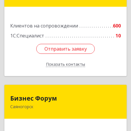
ул, дом № 34, оф.5
Подробнее
Клиентов на сопровождении
600
1С:Специалист
10
Отправить заявку
Отправить заявку
Показать контакты
Назад
Бизнес Форум
Бизнес Форум
Саяногорск
655603, Хакасия Респ, Саяногорск г, Советский
мкр, дом № 2, кв.262
Подробнее