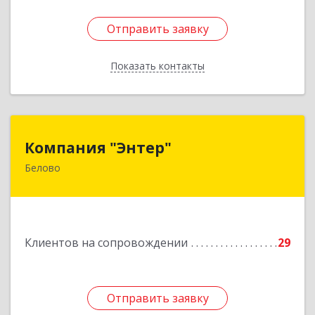
Отправить заявку
Отправить заявку
Показать контакты
Назад
Компания "Энтер"
Компания "Энтер"
Белово
652600, Кемеровская обл, Белово г, Почтовый
пер, дом № 2, пом.2
Подробнее
Клиентов на сопровождении
29
Отправить заявку
Отправить заявку