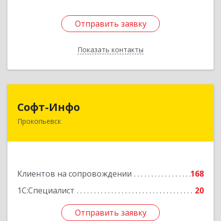
Отправить заявку
Отправить заявку
Показать контакты
Назад
Софт-Инфо
Софт-Инфо
Прокопьевск
653039, Кемеровская область - Кузбасс,
Прокопьевск г, Институтская ул, дом № 9а,
оф.15
Подробнее
Клиентов на сопровождении
168
1С:Специалист
20
Отправить заявку
Отправить заявку