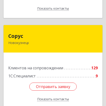
Показать контакты
Назад
Сорус
Сорус
Новокузнецк
654005, Кемеровская область - Кузбасс,
Новокузнецк г, Строителей пр-кт, дом № 38,
кв.11
Подробнее
Клиентов на сопровождении
129
1С:Специалист
9
Отправить заявку
Отправить заявку
Показать контакты
Назад