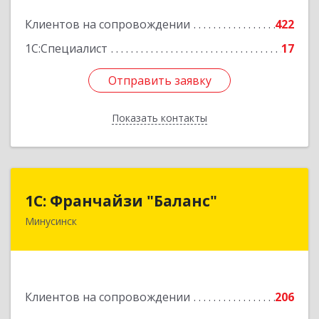
2
Клиентов на сопровождении
422
Подробнее
1С:Специалист
17
Отправить заявку
Отправить заявку
Показать контакты
Назад
1С: Франчайзи "Баланс"
1С: Франчайзи "Баланс"
Минусинск
662610, Красноярский край, Минусинск г,
Абаканская ул, дом № 43а, пом.14
Подробнее
Клиентов на сопровождении
206