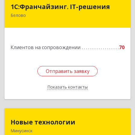
1С:Франчайзинг. IT-решения
1С:Франчайзинг. IT-решения
Белово
652600, Кемеровская обл, Белово г,
Железнодорожный пер, дом № 27
Подробнее
Клиентов на сопровождении
70
Отправить заявку
Отправить заявку
Показать контакты
Назад
Новые технологии
Новые технологии
Минусинск
662606, Красноярский край, Минусинск г,