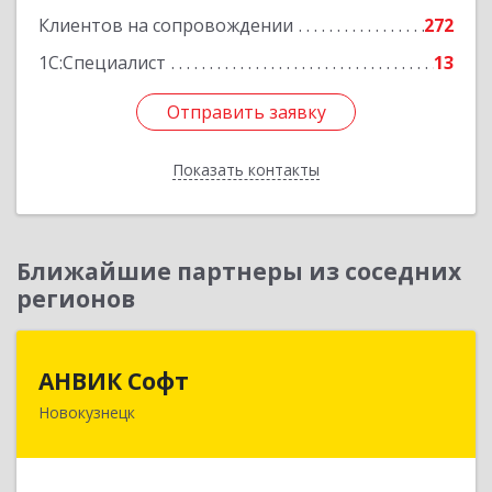
Клиентов на сопровождении
272
1С:Специалист
13
Отправить заявку
Отправить заявку
Показать контакты
Назад
Ближайшие партнеры из соседних
регионов
АНВИК Софт
АНВИК Софт
Новокузнецк
654079, Кемеровская область - Кузбасс,
Новокузнецкий г.о, Новокузнецк г,
Куйбышевский р-н, Невского ул, дом № 1, этаж