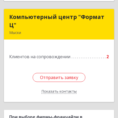
Компьютерный центр "Формат
Компьютерный центр "Формат
Ц"
Ц"
Мыски
652840, Кемеровская обл, Мыски г, Вахрушева
ул, д. 7, кв. 48
Клиентов на сопровождении
2
Подробнее
Отправить заявку
Отправить заявку
Показать контакты
Назад
При выборе фирмы-франчайзи в