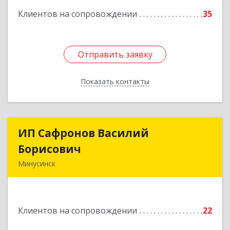
Клиентов на сопровождении
35
Отправить заявку
Отправить заявку
Показать контакты
Назад
ИП Сафронов Василий
ИП Сафронов Василий
Борисович
Борисович
Минусинск
662608, Красноярский край, Минусинск г,
Пушкина ул, дом № 8, кв.2
Клиентов на сопровождении
22
Подробнее