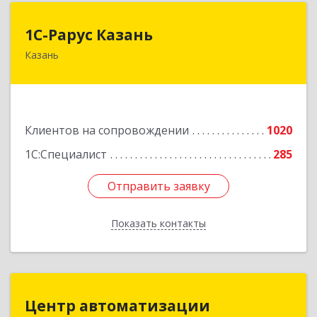
1С-Рарус Казань
1С-Рарус Казань
Казань
420088, Татарстан Респ, Казань г, Победы пр-
кт, дом № 159
Подробнее
Клиентов на сопровождении
1020
1С:Специалист
285
Отправить заявку
Отправить заявку
Показать контакты
Назад
Центр автоматизации
Центр автоматизации