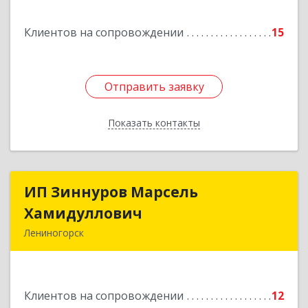
Подробнее
Клиентов на сопровождении
15
Отправить заявку
Отправить заявку
Показать контакты
Назад
ИП Зиннуров Марсель
ИП Зиннуров Марсель
Хамидуллович
Хамидуллович
Лениногорск
423250, Татарстан Респ, Лениногорский р-н,
Лениногорск г, Халиуллина ул, дом № 79
Клиентов на сопровождении
12
Подробнее