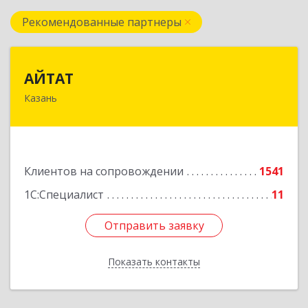
Рекомендованные партнеры
АЙТАТ
АЙТАТ
Казань
420097, Татарстан Респ, г.о. город Казань,
Казань г, Лейтенанта Шмидта ул, дом № 35А,
пом.203
Подробнее
Клиентов на сопровождении
1541
1С:Специалист
11
Отправить заявку
Отправить заявку
Показать контакты
Назад