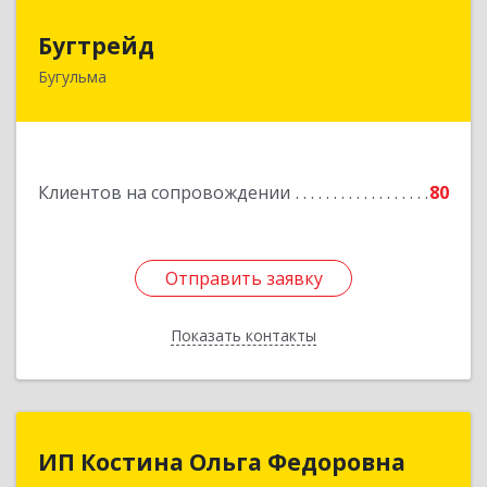
Бугтрейд
Бугтрейд
Бугульма
420230, Татарстан Респ, Бугульма г, Вахитово,
дом № 7, кв.73
Подробнее
Клиентов на сопровождении
80
Отправить заявку
Отправить заявку
Показать контакты
Назад
ИП Костина Ольга Федоровна
ИП Костина Ольга Федоровна