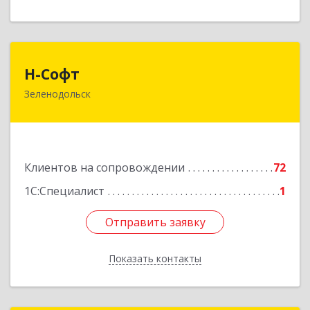
Н-Софт
Н-Софт
Зеленодольск
422521, Татарстан Респ (Татарстан),
Зеленодольский р-н, Зеленодольск г,
Универсиады ул, дом № 1
Подробнее
Клиентов на сопровождении
72
1С:Специалист
1
Отправить заявку
Отправить заявку
Показать контакты
Назад