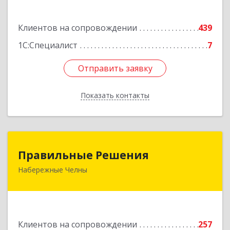
Подробнее
Клиентов на сопровождении
439
1С:Специалист
7
Отправить заявку
Отправить заявку
Показать контакты
Назад
Правильные Решения
Правильные Решения
Набережные Челны
423832, Татарстан Респ, Набережные Челны г,
Дружбы Народов пр-кт, дом № 38А, кв.55
Подробнее
Клиентов на сопровождении
257