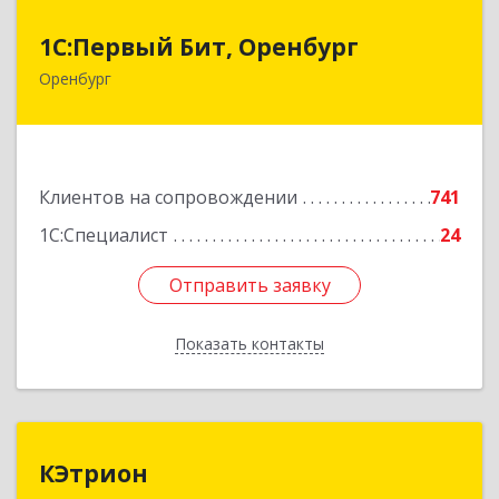
1С:Первый Бит, Оренбург
1С:Первый Бит, Оренбург
Оренбург
460044, Оренбургская обл, Оренбург, Березка
ул, дом № 2/5, пом.4
Подробнее
Клиентов на сопровождении
741
1С:Специалист
24
Отправить заявку
Отправить заявку
Показать контакты
Назад
КЭтрион
КЭтрион