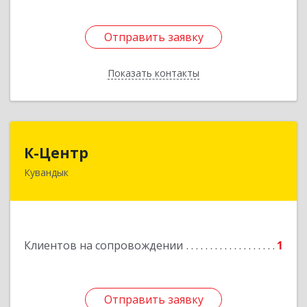
Отправить заявку
Отправить заявку
Показать контакты
Назад
К-Центр
К-Центр
Кувандык
462243, Оренбургская обл, Кувандыкский р-н,
Кувандык г, Ленина ул, дом № 20
Подробнее
Клиентов на сопровождении
1
Отправить заявку
Отправить заявку