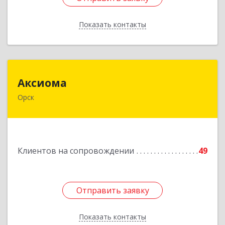
Показать контакты
Назад
Аксиома
Аксиома
Орск
462431, Оренбургская обл, Орск г, Ленина пр-
кт, дом № 84, кв.28
Подробнее
Клиентов на сопровождении
49
Отправить заявку
Отправить заявку
Показать контакты
Назад