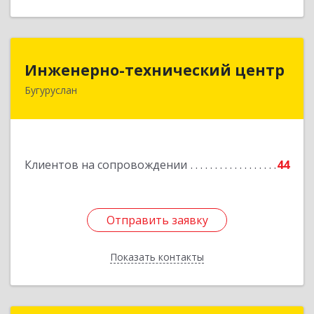
Инженерно-технический центр
Инженерно-технический центр
Бугуруслан
461633, Оренбургская обл, Бугуруслан г,
Больничный пер, дом № 8
Подробнее
Клиентов на сопровождении
44
Отправить заявку
Отправить заявку
Показать контакты
Назад