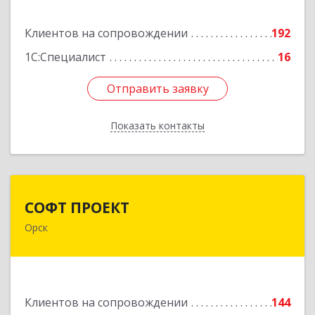
Подробнее
Клиентов на сопровождении
192
1С:Специалист
16
Отправить заявку
Отправить заявку
Показать контакты
Назад
СОФТ ПРОЕКТ
СОФТ ПРОЕКТ
Орск
462430, Оренбургская обл, Орск г,
Добровольского ул, дом № 23, кв.11
Подробнее
Клиентов на сопровождении
144