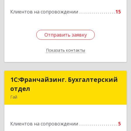
Подробнее
Клиентов на сопровождении
15
Отправить заявку
Отправить заявку
Показать контакты
Назад
1С:Франчайзинг. Бухгалтерский
1С:Франчайзинг. Бухгалтерский
отдел
отдел
Гай
462635, Оренбургская обл, Гай г, Победы пр-кт,
дом № 1, кв.12
Клиентов на сопровождении
5
Подробнее