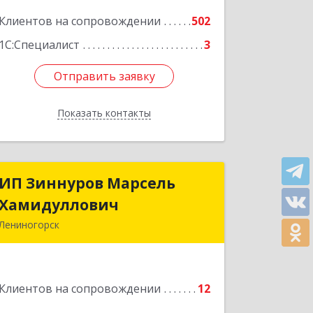
Подробнее
Клиентов на сопровождении
502
1С:Специалист
3
Отправить заявку
Отправить заявку
Показать контакты
Назад
ИП Зиннуров Марсель
ИП Зиннуров Марсель
Хамидуллович
Хамидуллович
Лениногорск
423250, Татарстан Респ,
Лениногорский р-н, Лениногорск г,
Халиуллина ул, дом № 79
Клиентов на сопровождении
12
Подробнее