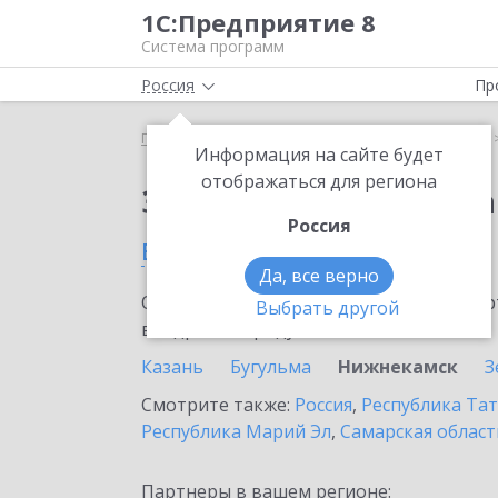
1С:Предприятие 8
Система программ
Россия
Пр
Главная
Сервисы ИТС
1С:Распознавание речи
Информация на сайте будет
отображаться для региона
Заказать 1С:Распозн
Россия
в Нижнекамске
Да, все верно
Ознакомьтесь с информационными карт
Выбрать другой
внедрение продукта.
Казань
Бугульма
Нижнекамск
З
Смотрите также:
Россия
,
Республика Тат
Республика Марий Эл
,
Самарская област
Партнеры в вашем регионе: