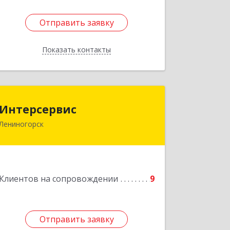
Отправить заявку
Отправить заявку
Показать контакты
Назад
Интерсервис
Интерсервис
Лениногорск
423250, Татарстан Респ, Лениногорск
г, Гагарина ул, дом № 36
Подробнее
Клиентов на сопровождении
9
Отправить заявку
Отправить заявку