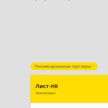
Рекомендованные партнеры
Лист-Н
Лист-НК
Нижнекамск
423585, Татарстан Респ
Нижнекамский р-н, Нижнекамск г
Вокзальная ул, дом № 38 Г, оф.2