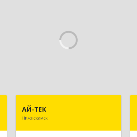
К
АЙ-ТЕК
АЙ-ТЕК
Нижнекамск
,
423570, Татарстан Респ,
,
Нижнекамский р-н, Нижнекамск г,
9
Шинников пр-кт, дом № 13А,