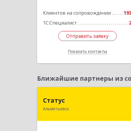
Подробне
Клиентов на сопровождении
19
1С:Специалист
Отправить заявку
Отправить заявку
Показать контакты
Назад
Ближайшие партнеры из со
Стату
Статус
Альметьевск
423450, Татарстан Респ, Альметьевс
г, Мира ул, дом № 1