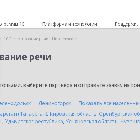
ограммы 1С
Платформа и технологии
Поддержка 
1С:Распознавание речи в Нижнекамске
авание речи
очками, выберите партнёра и отправьте заявку на ко
еленодольск
Лениногорск
Показать все населенн
арстан (Татарстан)
,
Кировская область
,
Оренбургская о
ь
,
Удмуртская республика
,
Ульяновская область
,
Чувашск