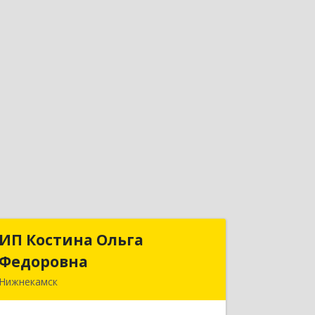
ИП Костина Ольга
ИП Костина Ольга
Федоровна
Федоровна
Нижнекамск
Подробнее