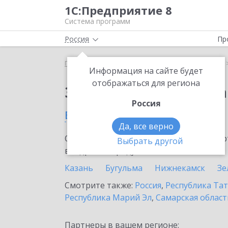
1С:Предприятие 8
Система программ
Россия
Пр
Главная
Сервисы ИТС
1С:Распознавание речи
Информация на сайте будет
отображаться для региона
Заказать 1С:Распозн
Россия
в Набережных Челнах
Да, все верно
Ознакомьтесь с информационными карт
Выбрать другой
внедрение продукта.
Казань
Бугульма
Нижнекамск
Зе
Смотрите также:
Россия
,
Республика Тат
Республика Марий Эл
,
Самарская област
Партнеры в вашем регионе: