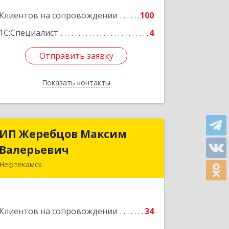
Клиентов на сопровождении
100
Подробнее
1С:Специалист
4
Отправить заявку
Отправить заявку
Показать контакты
Назад
ИП Жеребцов Максим
ИП Жеребцов Максим
Валерьевич
Валерьевич
Нефтекамск
452680, Башкортостан Респ,
Нефтекамск г, Зодчих ул, строение №
20 "В"
Клиентов на сопровождении
34
Подробнее