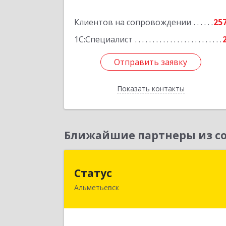
Подробне
Клиентов на сопровождении
25
1С:Специалист
Отправить заявку
Отправить заявку
Показать контакты
Назад
Ближайшие партнеры из со
Стату
Статус
Альметьевск
423450, Татарстан Респ, Альметьевс
г, Мира ул, дом № 1