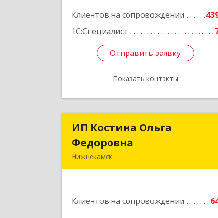
Подробне
Клиентов на сопровождении
43
1С:Специалист
Отправить заявку
Отправить заявку
Показать контакты
Назад
ИП Костина Ольга
ИП Костина Ольг
Федоровна
Федоровн
Нижнекамск
Подробне
Клиентов на сопровождении
6