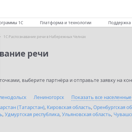
ограммы 1С
Платформа и технологии
Поддержка 
1С:Распознавание речи в Набережных Челнах
авание речи
очками, выберите партнёра и отправьте заявку на ко
ленодольск
Лениногорск
Показать все населенны
арстан (Татарстан)
,
Кировская область
,
Оренбургская о
ь
,
Удмуртская республика
,
Ульяновская область
,
Чувашск