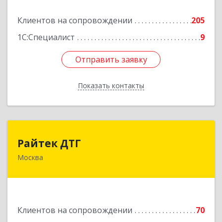
Подробнее
Клиентов на сопровождении
205
1С:Специалист
9
Отправить заявку
Отправить заявку
Показать контакты
Назад
Райтек ДТГ
Райтек ДТГ
Москва
123112, Москва г, вн.тер.г. муниципальный
округ Пресненский, Пресненская наб, дом № 8,
строение 1, пом.625М
Подробнее
Клиентов на сопровождении
70