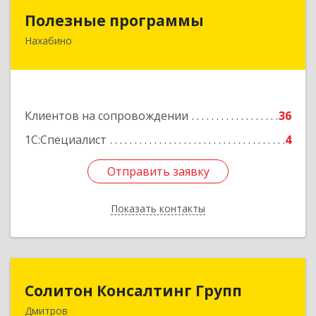
Полезные программы
Полезные программы
Нахабино
143432, Московская обл, Красногорский р-н,
Нахабино рп, Панфилова ул, дом № 9А, кв.6
Подробнее
Клиентов на сопровождении
36
1С:Специалист
4
Отправить заявку
Отправить заявку
Показать контакты
Назад
Солитон Консалтинг Групп
Солитон Консалтинг Групп
Дмитров
141804, Московская обл, г.о. Дмитровский,