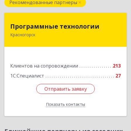
Рекомендованные партнеры
Программные технологии
Программные технологии
Красногорск
143408, Московская обл, Красногорский р-н,
Красногорск г, Ленина ул, дом № 45, оф.40
Подробнее
Клиентов на сопровождении
213
1С:Специалист
27
Отправить заявку
Отправить заявку
Показать контакты
Назад