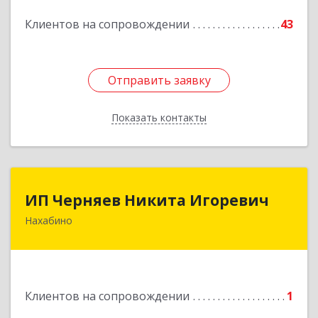
Подробнее
Клиентов на сопровождении
43
Отправить заявку
Отправить заявку
Показать контакты
Назад
ИП Черняев Никита Игоревич
ИП Черняев Никита Игоревич
Нахабино
143430, Московская обл, Красногорский р-н,
Нахабино рп, Красноармейская ул, дом № 60,
кв.8
Подробнее
Клиентов на сопровождении
1