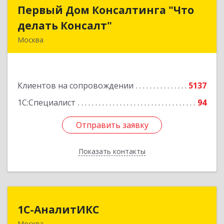
Первый Дом Консалтинга "Что
Первый Дом Консалтинга "Что
делать Консалт"
делать Консалт"
Москва
127083, Москва г, Мишина ул, дом № 56
Подробнее
Клиентов на сопровождении
5137
1С:Специалист
94
Отправить заявку
Отправить заявку
Показать контакты
Назад
1С-АналитИКС
1С-АналитИКС
Москва