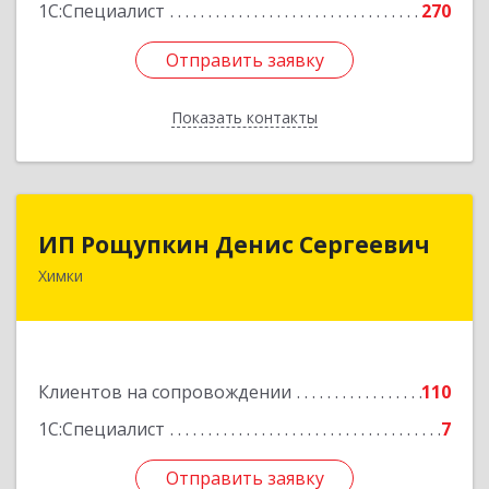
1С:Специалист
270
Отправить заявку
Отправить заявку
Показать контакты
Назад
ИП Рощупкин Денис Сергеевич
ИП Рощупкин Денис Сергеевич
Химки
141402, Московская обл, г.о. Химки, Химки г,
Московская ул, дом № 21А, кв.126
Подробнее
Клиентов на сопровождении
110
1С:Специалист
7
Отправить заявку
Отправить заявку