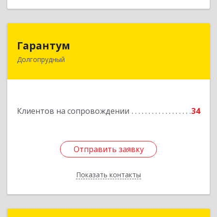
Гарантум
Гарантум
Долгопрудный
141707, Московская обл, Долгопрудный г,
Заводская ул, дом № 7
Подробнее
Клиентов на сопровождении
34
Отправить заявку
Отправить заявку
Показать контакты
Назад