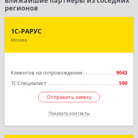
Ближайшие партнеры из соседних
регионов
1С-РАРУС
1С-РАРУС
Москва
127434, Москва г, Дмитровское ш, дом № 9Б
Подробнее
Клиентов на сопровождении
9043
1С:Специалист
590
Отправить заявку
Отправить заявку
Показать контакты
Назад