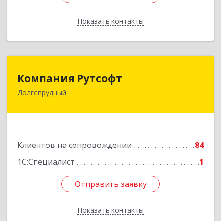
Показать контакты
Назад
Компания Рутсофт
Компания Рутсофт
Долгопрудный
141700, Московская обл, Долгопрудный г,
Новый Бульвар ул, дом № 22, пом.12
Подробнее
Клиентов на сопровождении
84
1С:Специалист
1
Отправить заявку
Отправить заявку
Показать контакты
Назад