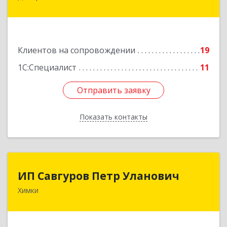
Дмитров г, Чекистская ул, дом № 8, кв.186
Подробнее
Клиентов на сопровождении
19
1С:Специалист
11
Отправить заявку
Отправить заявку
Показать контакты
Назад
ИП Савгуров Петр Уланович
ИП Савгуров Петр Уланович
Химки
141407, Московская обл, Химки г, Молодежная
ул, дом № 68, кв.443