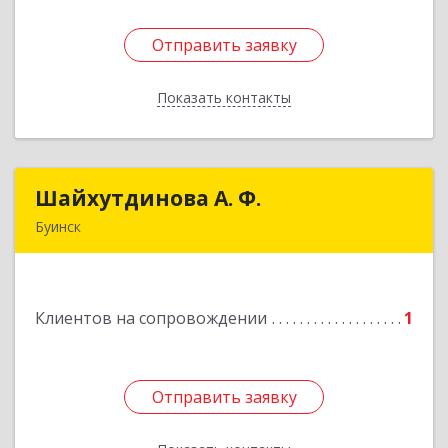
Отправить заявку
Отправить заявку
Показать контакты
Назад
Шайхутдинова А. Ф.
Шайхутдинова А. Ф.
Буинск
РТ, г.Буинск, ул.Р.Люксембург, д.144Б
Подробнее
Клиентов на сопровождении
1
Отправить заявку
Отправить заявку