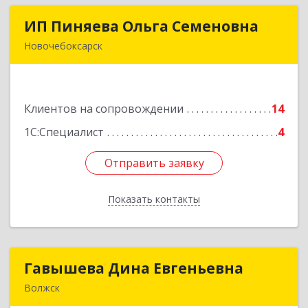
ИП Пиняева Ольга Семеновна
ИП Пиняева Ольга Семеновна
Новочебоксарск
429965, Чувашская Республика - Чувашия,
Новочебоксарск г, Пионерская ул, дом № 2,
корпус 2, кв.141
Клиентов на сопровождении
14
Подробнее
1С:Специалист
4
Отправить заявку
Отправить заявку
Показать контакты
Назад
Гавышева Дина Евгеньевна
Гавышева Дина Евгеньевна
Волжск