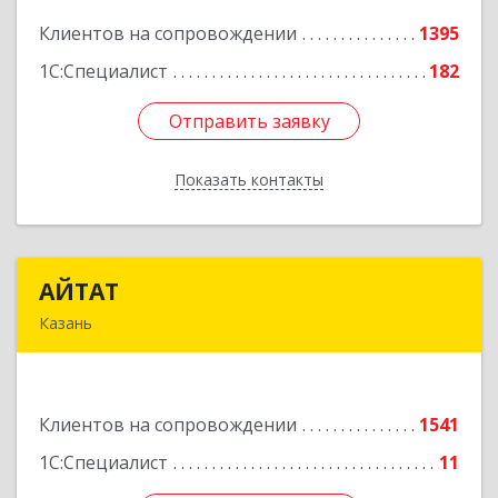
Клиентов на сопровождении
1395
Подробнее
1С:Специалист
182
Отправить заявку
Отправить заявку
Показать контакты
Назад
АЙТАТ
АЙТАТ
Казань
420097, Татарстан Респ, г.о. город Казань,
Казань г, Лейтенанта Шмидта ул, дом № 35А,
пом.203
Клиентов на сопровождении
1541
Подробнее
1С:Специалист
11