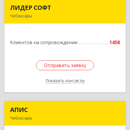
ЛИДЕР СОФТ
ЛИДЕР СОФТ
Чебоксары
428018, Чувашская Республика - Чувашия,
Чебоксары г, Московский пр-кт, дом № 17,
строение 1
Клиентов на сопровождении
1458
Подробнее
Отправить заявку
Отправить заявку
Показать контакты
Назад
АПИС
АПИС
Чебоксары
428001, Чувашская Республика - Чувашия,