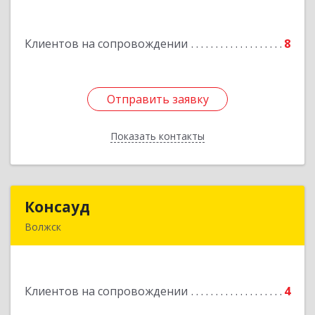
Подробнее
Клиентов на сопровождении
8
Отправить заявку
Отправить заявку
Показать контакты
Назад
Консауд
Консауд
Волжск
425005, Марий Эл респ, Волжск г, Пролетарская
ул, дом 4А, офис 21
Клиентов на сопровождении
4
Подробнее