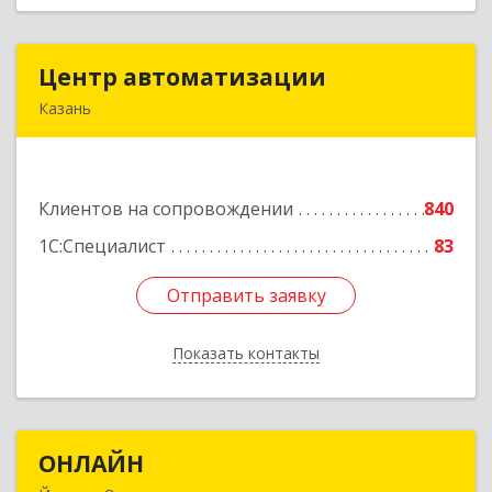
Центр автоматизации
Центр автоматизации
Казань
420133, Татарстан Респ, Казань г, Ямашева пр-
кт, дом № 92
Клиентов на сопровождении
840
Подробнее
1С:Специалист
83
Отправить заявку
Отправить заявку
Показать контакты
Назад
ОНЛАЙН
ОНЛАЙН