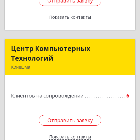
Отправить заявку
Отправить заявку
Показать контакты
Назад
Центр Компьютерных
Центр Компьютерных
Технологий
Технологий
Кинешма
155800, Ивановская обл, Кинешма г, Вичугская
ул, дом № 106
Клиентов на сопровождении
6
Подробнее
Отправить заявку
Отправить заявку
Показать контакты
Назад