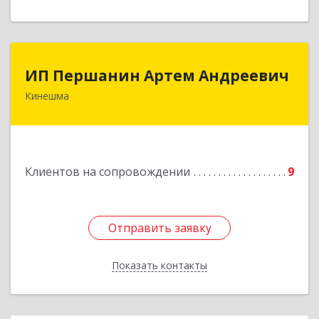
ИП Першанин Артем Андреевич
ИП Першанин Артем Андреевич
Кинешма
Подробнее
Клиентов на сопровождении
9
Отправить заявку
Отправить заявку
Показать контакты
Назад