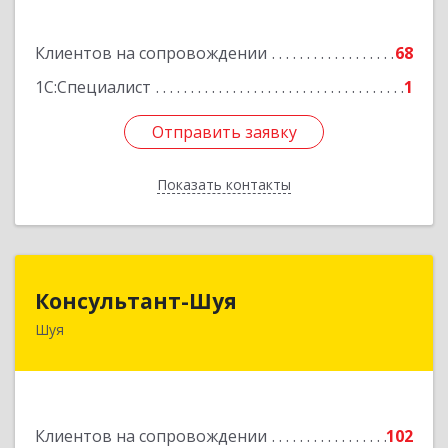
Подробнее
Клиентов на сопровождении
68
1С:Специалист
1
Отправить заявку
Отправить заявку
Показать контакты
Назад
Консультант-Шуя
Консультант-Шуя
Шуя
155900, Ивановская обл, Шуя г, Свердлова ул,
дом № 53-1
Подробнее
Клиентов на сопровождении
102