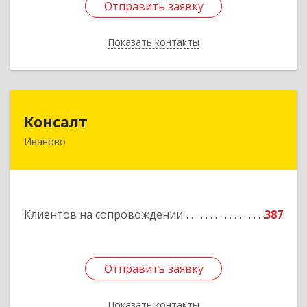
Отправить заявку
Отправить заявку
Показать контакты
Назад
Консалт
Консалт
Иваново
153000, Ивановская обл, Иваново г, Жарова ул,
дом № 3, оф.7001
Подробнее
Клиентов на сопровождении
387
Отправить заявку
Отправить заявку
Показать контакты
Назад