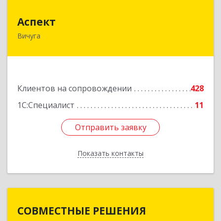
Аспект
Аспект
Вичуга
155331, Ивановская обл, Вичугский р-н, Вичуга
г, 50 лет Октября ул, дом № 6, этаж 2, пом.9
Подробнее
Клиентов на сопровождении
428
1С:Специалист
11
Отправить заявку
Отправить заявку
Показать контакты
Назад
СОВМЕСТНЫЕ РЕШЕНИЯ
СОВМЕСТНЫЕ РЕШЕНИЯ