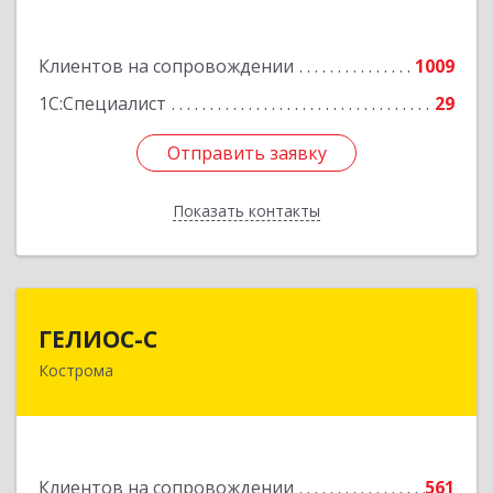
Подробнее
Клиентов на сопровождении
1009
1С:Специалист
29
Отправить заявку
Отправить заявку
Показать контакты
Назад
ГЕЛИОС-С
ГЕЛИОС-С
Кострома
156026, Костромская обл, г.о. город Кострома,
Кострома г, Советская ул, дом № 136а
Подробнее
Клиентов на сопровождении
561