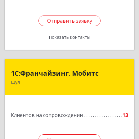
Отправить заявку
Отправить заявку
Показать контакты
Назад
1С:Франчайзинг. Мобитс
1С:Франчайзинг. Мобитс
Шуя
Подробнее
Клиентов на сопровождении
13