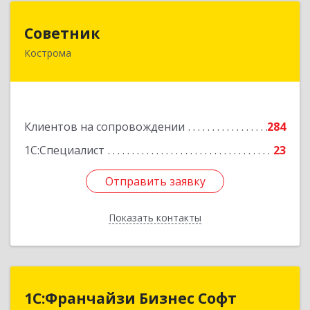
Советник
Советник
Кострома
156000, Костромская обл, Кострома г, Ерохова
ул, дом № 3а, пом.2-12
Подробнее
Клиентов на сопровождении
284
1С:Специалист
23
Отправить заявку
Отправить заявку
Показать контакты
Назад
1С:Франчайзи Бизнес Софт
1С:Франчайзи Бизнес Софт