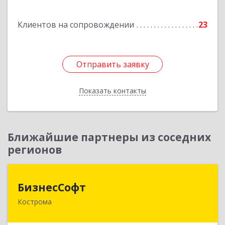
Подробнее
Клиентов на сопровождении
23
Отправить заявку
Отправить заявку
Показать контакты
Назад
Ближайшие партнеры из соседних
регионов
БизнесСофт
БизнесСофт
Кострома
156016, Костромская обл, Кострома г,
Профсоюзная ул, дом № 14а, пом.1, каб. 3