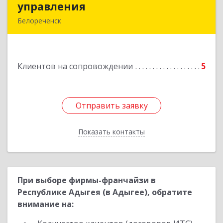
управления
управления
Белореченск
352630, Краснодарский край, Белореченск г,
Луценко ул, дом № 103
Клиентов на сопровождении
5
Подробнее
Отправить заявку
Отправить заявку
Показать контакты
Назад
При выборе фирмы-франчайзи в
Республике Адыгея (в Адыгее), обратите
внимание на: