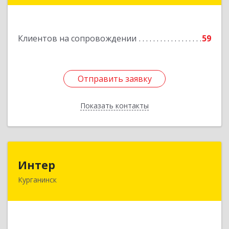
Подробнее
Клиентов на сопровождении
59
Отправить заявку
Отправить заявку
Показать контакты
Назад
Интер
Интер
Курганинск
352430, Краснодарский край, Курганинск г,
Матросова ул, дом № 151
Подробнее