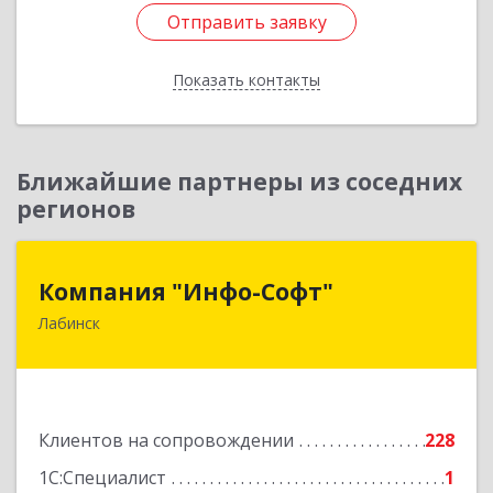
Отправить заявку
Отправить заявку
Показать контакты
Назад
Ближайшие партнеры из соседних
регионов
Компания "Инфо-Софт"
Компания "Инфо-Софт"
Лабинск
352500, Краснодарский край, Лабинский р-н,
Лабинск г, Константинова ул, дом № 72
Подробнее
Клиентов на сопровождении
228
1С:Специалист
1