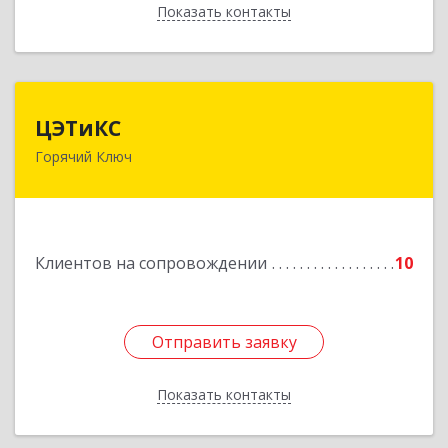
Показать контакты
Назад
ЦЭТиКС
ЦЭТиКС
Горячий Ключ
353290, Краснодарский край, Горячий Ключ г,
Ленина ул, дом № 208, оф.21
Подробнее
Клиентов на сопровождении
10
Отправить заявку
Отправить заявку
Показать контакты
Назад