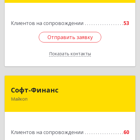
Подробнее
Клиентов на сопровождении
53
Отправить заявку
Отправить заявку
Показать контакты
Назад
Софт-Финанс
Софт-Финанс
Майкоп
385006, Адыгея Респ, Майкоп г, Калинина ул,
дом № 210С
Подробнее
Клиентов на сопровождении
60