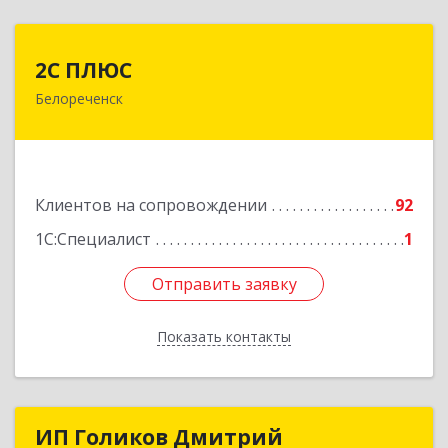
2С ПЛЮС
2С ПЛЮС
Белореченск
352630, Краснодарский край, Белореченский р-
н, Белореченск г, Мира ул, дом № 63
Подробнее
Клиентов на сопровождении
92
1С:Специалист
1
Отправить заявку
Отправить заявку
Показать контакты
Назад
ИП Голиков Дмитрий
ИП Голиков Дмитрий