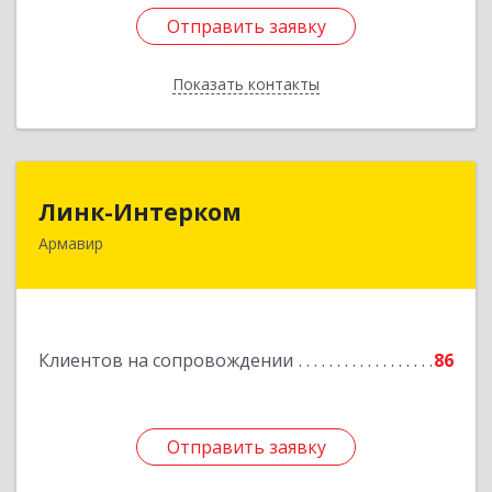
Отправить заявку
Отправить заявку
Показать контакты
Назад
Линк-Интерком
Линк-Интерком
Армавир
352930, Краснодарский край, г.о.город
Армавир, Армавир г, Каспарова ул, дом № 19,
пом.3
Подробнее
Клиентов на сопровождении
86
Отправить заявку
Отправить заявку