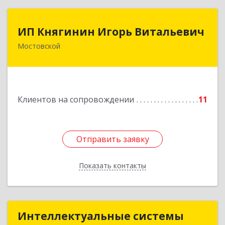
ИП Княгинин Игорь Витальевич
ИП Княгинин Игорь Витальевич
Мостовской
352570, Краснодарский край, Мостовский р-н,
Мостовской пгт, Гоголя ул, дом № 113, кв.3
Подробнее
Клиентов на сопровождении
11
Отправить заявку
Отправить заявку
Показать контакты
Назад
Интеллектуальные системы
Интеллектуальные системы