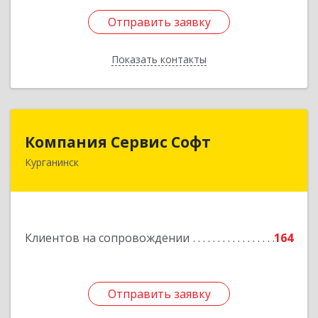
Отправить заявку
Отправить заявку
Показать контакты
Назад
Компания Сервис Софт
Компания Сервис Софт
Курганинск
352430, Краснодарский край, Курганинск г,
Розы Люксембург ул, дом № 333
Подробнее
Клиентов на сопровождении
164
Отправить заявку
Отправить заявку