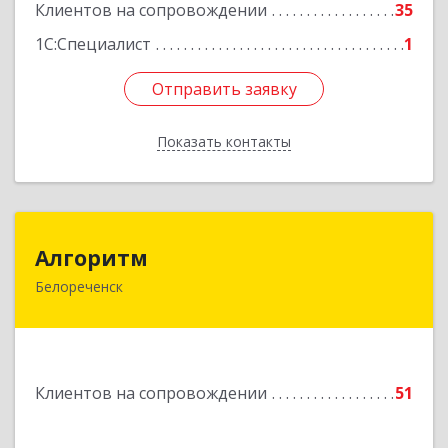
Клиентов на сопровождении
35
1С:Специалист
1
Отправить заявку
Отправить заявку
Показать контакты
Назад
Алгоритм
Алгоритм
Белореченск
352630, Краснодарский край, Белореченский р-
н, Белореченск г, Гоголя ул, дом № 53, кв.75
Подробнее
Клиентов на сопровождении
51