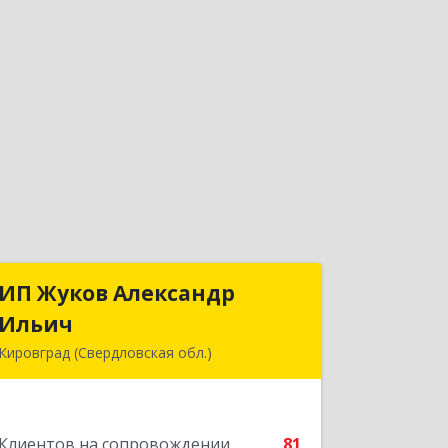
ИП Жуков Александр
ИП Жуков Александр
Ильич
Ильич
Кировград (Свердловская обл.)
624140, Свердловская обл, Кировград
г, Свердлова ул, дом № 68Б, оф.61
Клиентов на сопровождении
81
Подробнее