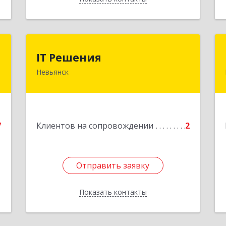
т
IT Решения
IT Решения
Невьянск
к
Подробнее
№
8
е
7
Клиентов на сопровождении
2
1
Отправить заявку
Отправить заявку
Показать контакты
Назад