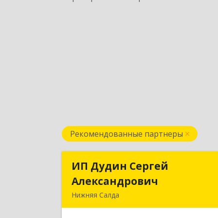
Рекомендованные партнеры
ИП Дудин Сергей
ИП Дудин Серге
Александрович
Александрови
Нижняя Салда
624740, Свердловская обл, Нижня
Салда г, Энгельса ул, дом № 9