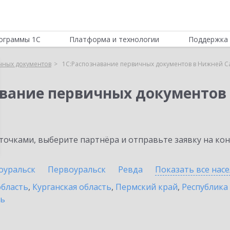
ограммы 1С
Платформа и технологии
Поддержка 
чных документов
1С:Распознавание первичных документов в Нижней С
авание первичных документов
очками, выберите партнёра и отправьте заявку на ко
оуральск
Первоуральск
Ревда
Показать все нас
область
,
Курганская область
,
Пермский край
,
Республика
ть