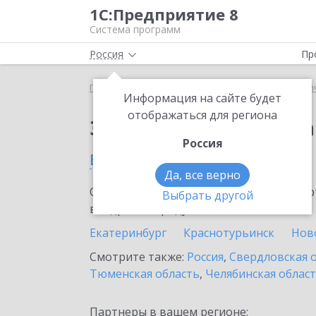
1С:Предприятие 8
Система программ
Россия
Пр
Главная
Сервисы ИТС
1С:Распознавание перви
Информация на сайте будет
отображаться для региона
Заказать 1С:Распозн
Россия
в Нижней Салде
Да, все верно
Ознакомьтесь с информационными карт
Выбрать другой
внедрение продукта.
Екатеринбург
Краснотурьинск
Нов
Смотрите также:
Россия
,
Свердловская 
Тюменская область
,
Челябинская облас
Партнеры в вашем регионе: