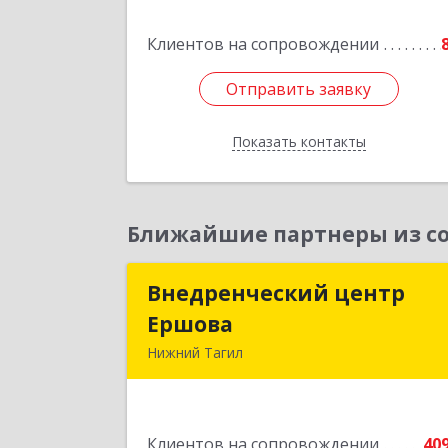
Клиентов на сопровождении
Подробне
Отправить заявку
Отправить заявку
Показать контакты
Назад
Ближайшие партнеры из со
Внедренческий центр
Внедренческий цент
Ершова
Ершов
Нижний Тагил
622030, Свердловская обл, Нижни
Тагил г, Черноисточинское ш, дом 
58А, оф.
Клиентов на сопровождении
40