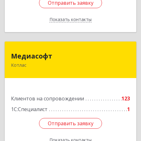
Отправить заявку
Отправить заявку
Показать контакты
Назад
Медиасофт
Медиасофт
Котлас
165300, Архангельская обл, Котлас г,
Маяковского ул, дом № 5
Подробнее
Клиентов на сопровождении
123
1С:Специалист
1
Отправить заявку
Отправить заявку
Показать контакты
Назад