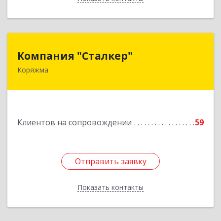
Компания "Сталкер"
Компания "Сталкер"
Коряжма
165651, Архангельская обл, Коряжма г,
Архангельская ул, дом № 14
Подробнее
Клиентов на сопровождении
59
Отправить заявку
Отправить заявку
Показать контакты
Назад