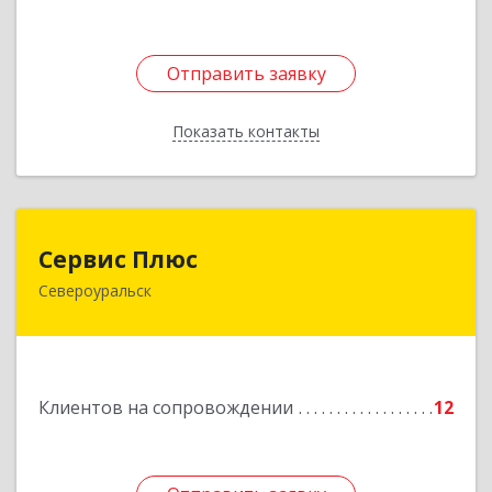
Отправить заявку
Отправить заявку
Показать контакты
Назад
Сервис Плюс
Сервис Плюс
Североуральск
624480, Свердловская обл, Североуральск г,
Ленина ул, дом № 10, кв.оф.1
Подробнее
Клиентов на сопровождении
12