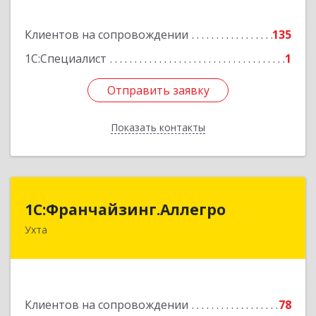
Подробнее
Клиентов на сопровождении
135
1С:Специалист
1
Отправить заявку
Отправить заявку
Показать контакты
Назад
1С:Франчайзинг.Аллегро
1С:Франчайзинг.Аллегро
Ухта
169304, Коми Респ, Ухта г, Чернова ул, дом №
33, кв.49
Подробнее
Клиентов на сопровождении
78