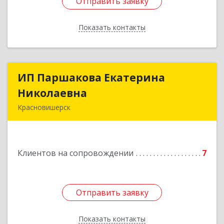
Отправить заявку
Отправить заявку
Показать контакты
Назад
ИП Паршакова Екатерина
ИП Паршакова Екатерина
Николаевна
Николаевна
Красновишерск
618590, Пермский край, Красновишерск г,
Карла Маркса ул, дом № 27, кв.8
Клиентов на сопровождении
7
Подробнее
Отправить заявку
Отправить заявку
Показать контакты
Назад