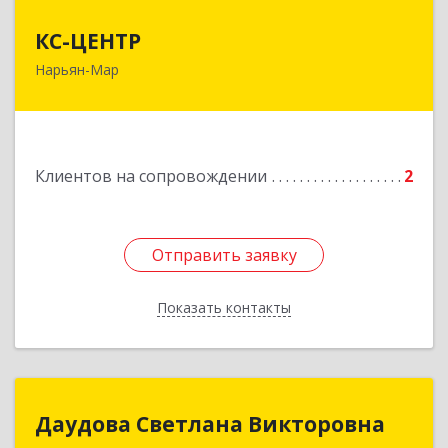
КС-ЦЕНТР
КС-ЦЕНТР
Нарьян-Мар
Подробнее
Клиентов на сопровождении
2
Отправить заявку
Отправить заявку
Показать контакты
Назад
Даудова Светлана Викторовна
Даудова Светлана Викторовна