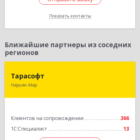
Показать контакты
Назад
Ближайшие партнеры из соседних
регионов
Тарасофт
Тарасофт
Нарьян-Мар
166000, Ненецкий АО, Нарьян-Мар г, им
В.И.Ленина ул, дом № 39, корпус А, оф.2
Подробнее
Клиентов на сопровождении
366
1С:Специалист
13