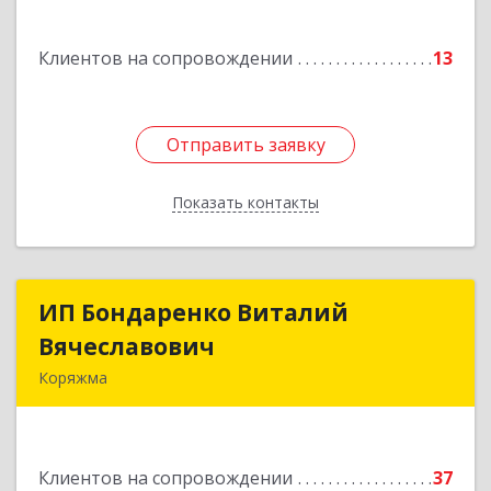
Подробнее
Клиентов на сопровождении
13
Отправить заявку
Отправить заявку
Показать контакты
Назад
ИП Бондаренко Виталий
ИП Бондаренко Виталий
Вячеславович
Вячеславович
Коряжма
165650, Архангельская обл, Коряжма г,
Набережная им Н.Островского ул, дом № 38
Клиентов на сопровождении
37
Подробнее