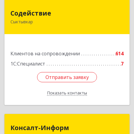
Содействие
Содействие
Сыктывкар
167004, Коми Респ, Сыктывкар г, Первомайская
ул, дом № 149
Подробнее
Клиентов на сопровождении
614
1С:Специалист
7
Отправить заявку
Отправить заявку
Показать контакты
Назад
Консалт-Информ
Консалт-Информ