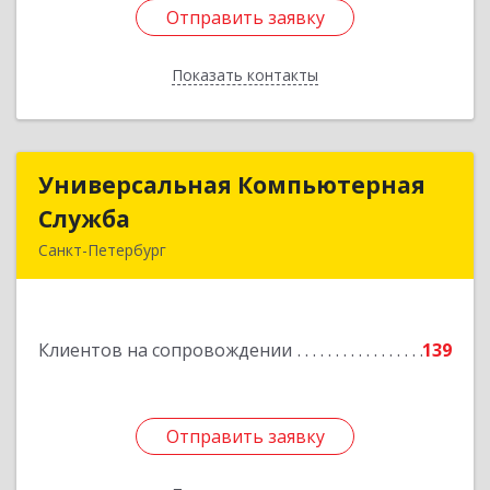
Отправить заявку
Отправить заявку
Показать контакты
Назад
Универсальная Компьютерная
Универсальная Компьютерная
Служба
Служба
Санкт-Петербург
192007, Санкт-Петербург г, Тамбовская ул, дом
№ 12, корпус В, кв.31
Клиентов на сопровождении
139
Подробнее
Отправить заявку
Отправить заявку