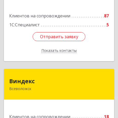
Подробнее
Клиентов на сопровождении
87
1С:Специалист
5
Отправить заявку
Отправить заявку
Показать контакты
Назад
Виндекс
Виндекс
Всеволожск
188643, Ленинградская обл, Всеволожский р-н,
Всеволожск г, Шинников ул, дом № 2, корпус 5,
оф.47
Подробнее
Клиентов на сопровождении
18