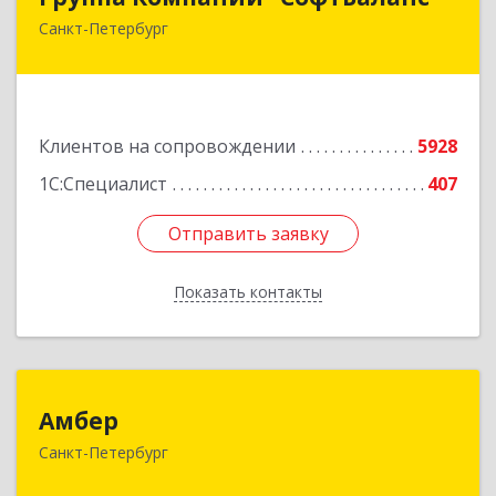
Санкт-Петербург
195112, Санкт-Петербург г, Заневский пр-кт,
дом № 30, корпус 2, литера А
Подробнее
Клиентов на сопровождении
5928
1С:Специалист
407
Отправить заявку
Отправить заявку
Показать контакты
Назад
Амбер
Амбер
Санкт-Петербург
191119, Санкт-Петербург г, Правды ул, дом №
16