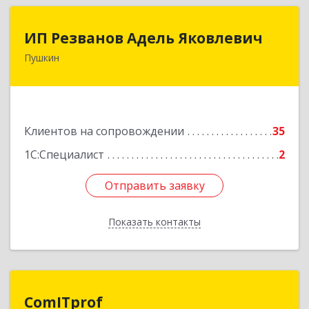
ИП Резванов Адель Яковлевич
ИП Резванов Адель Яковлевич
Пушкин
196602, Санкт-Петербург г, Пушкин г, Красной
Звезды ул, дом № 17/9, литера А, кв.2
Подробнее
Клиентов на сопровождении
35
1С:Специалист
2
Отправить заявку
Отправить заявку
Показать контакты
Назад
ComITprof
ComITprof