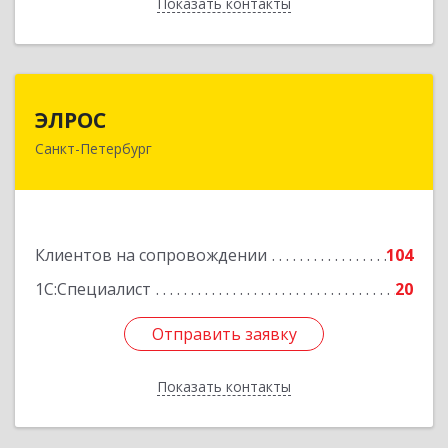
Показать контакты
Назад
ЭЛРОС
ЭЛРОС
Санкт-Петербург
191024, Санкт-Петербург г, Тележная ул, дом №
22, кв.6
Подробнее
Клиентов на сопровождении
104
1С:Специалист
20
Отправить заявку
Отправить заявку
Показать контакты
Назад