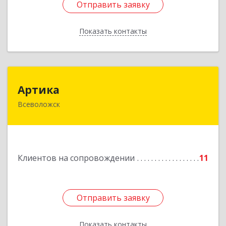
Отправить заявку
Отправить заявку
Показать контакты
Назад
Артика
Артика
Всеволожск
188645, Ленинградская обл, Всеволожск г,
Доктора Сотникова ул, дом № 2, кв.86
Подробнее
Клиентов на сопровождении
11
Отправить заявку
Отправить заявку
Показать контакты
Назад