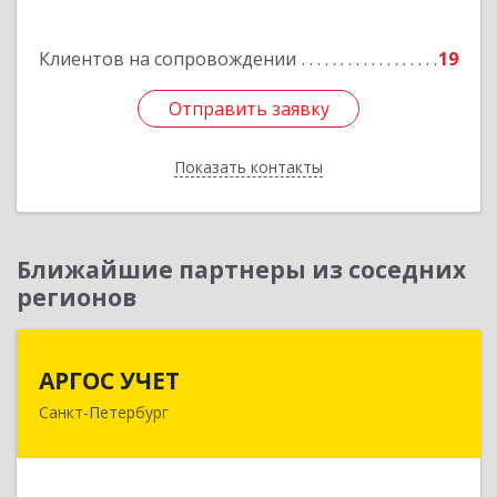
Подробнее
Клиентов на сопровождении
19
Отправить заявку
Отправить заявку
Показать контакты
Назад
Ближайшие партнеры из соседних
регионов
АРГОС УЧЕТ
АРГОС УЧЕТ
Санкт-Петербург
196191, Санкт-Петербург г, Конституции пл,
дом № 7, оф.416