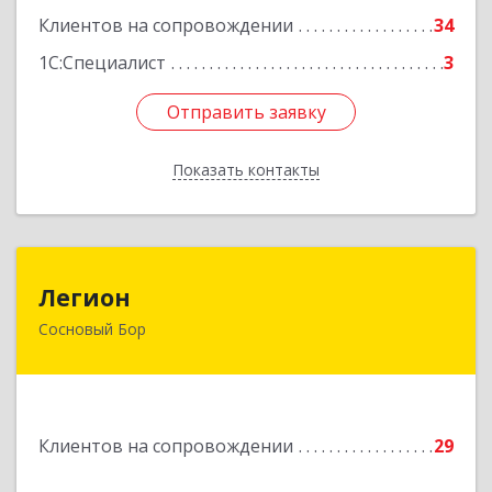
Клиентов на сопровождении
34
1С:Специалист
3
Отправить заявку
Отправить заявку
Показать контакты
Назад
Легион
Легион
Сосновый Бор
188544, Ленинградская обл, Сосновый Бор г,
Парковая ул, дом № 9
Подробнее
Клиентов на сопровождении
29