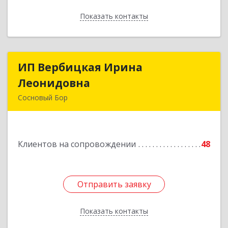
Показать контакты
Назад
ИП Вербицкая Ирина
ИП Вербицкая Ирина
Леонидовна
Леонидовна
Сосновый Бор
189540, Сосновый Бор г, Героев пр-кт, дом №
55
Клиентов на сопровождении
48
Подробнее
Отправить заявку
Отправить заявку
Показать контакты
Назад