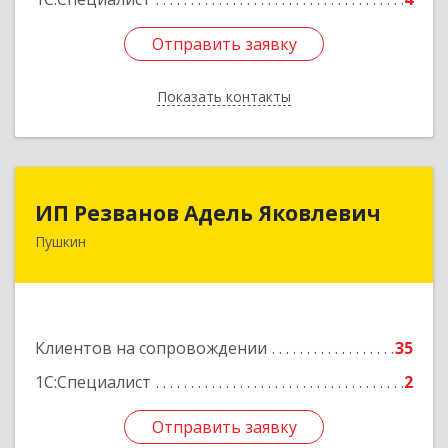
Отправить заявку
Отправить заявку
Показать контакты
Назад
ИП Резванов Адель Яковлевич
ИП Резванов Адель Яковлевич
Пушкин
196602, Санкт-Петербург г, Пушкин г, Красной
Звезды ул, дом № 17/9, литера А, кв.2
Подробнее
Клиентов на сопровождении
35
1С:Специалист
2
Отправить заявку
Отправить заявку