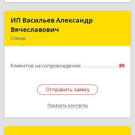
ИП Васильев Александр
ИП Васильев Александр
Вячеславович
Вячеславович
Сланцы
Ленинградская обл, Сланцы г, Спортивная ул,
дом № 2
Клиентов на сопровождении
89
Подробнее
Отправить заявку
Отправить заявку
Показать контакты
Назад