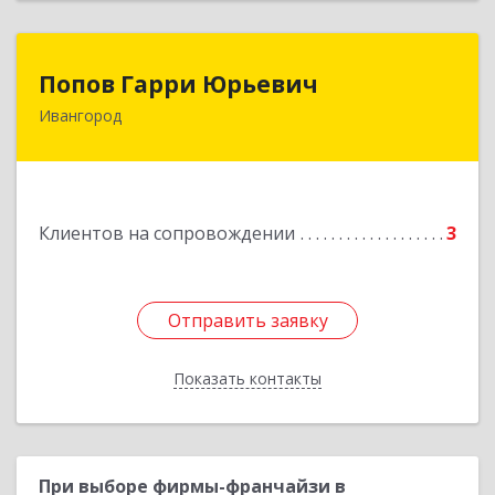
Попов Гарри Юрьевич
Попов Гарри Юрьевич
Ивангород
Подробнее
Клиентов на сопровождении
3
Отправить заявку
Отправить заявку
Показать контакты
Назад
При выборе фирмы-франчайзи в