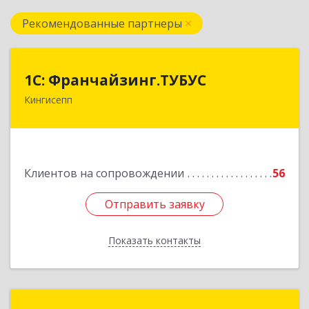
Рекомендованные партнеры
1С: Франчайзинг.ТУБУС
1С: Франчайзинг.ТУБУС
Кингисепп
Подробнее
Клиентов на сопровождении
56
Отправить заявку
Отправить заявку
Показать контакты
Назад