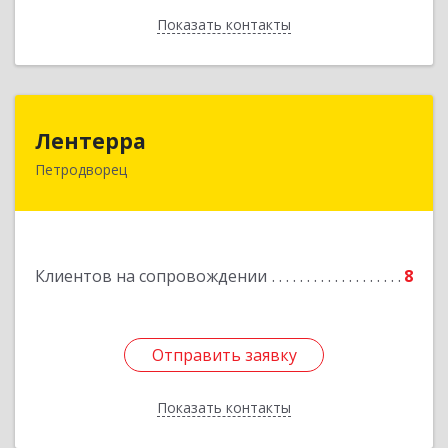
Показать контакты
Назад
Лентерра
Лентерра
Петродворец
198517, Санкт-Петербург, Петергоф г,
Ропшинское шоссе, дом № 3, корпус 2, кв.99
Подробнее
Клиентов на сопровождении
8
Отправить заявку
Отправить заявку
Показать контакты
Назад