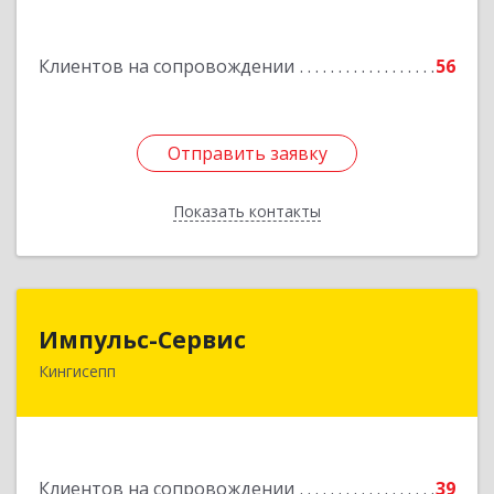
Клиентов на сопровождении
56
Отправить заявку
Отправить заявку
Показать контакты
Назад
Импульс-Сервис
Импульс-Сервис
Кингисепп
188480, Ленинградская обл, Кингисеппский р-н,
Кингисепп г, Воровского ул, дом № 40/15
Подробнее
Клиентов на сопровождении
39