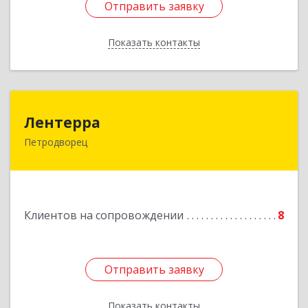
Отправить заявку
Отправить заявку
Показать контакты
Назад
Лентерра
Лентерра
Петродворец
198517, Санкт-Петербург, Петергоф г,
Ропшинское шоссе, дом № 3, корпус 2, кв.99
Подробнее
Клиентов на сопровождении
8
Отправить заявку
Отправить заявку
Показать контакты
Назад