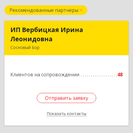
Рекомендованные партнеры
ИП Вербицкая Ирина
ИП Вербицкая Ирина
Леонидовна
Леонидовна
Сосновый Бор
189540, Сосновый Бор г, Героев пр-кт, дом №
55
Клиентов на сопровождении
48
Подробнее
Отправить заявку
Отправить заявку
Показать контакты
Назад