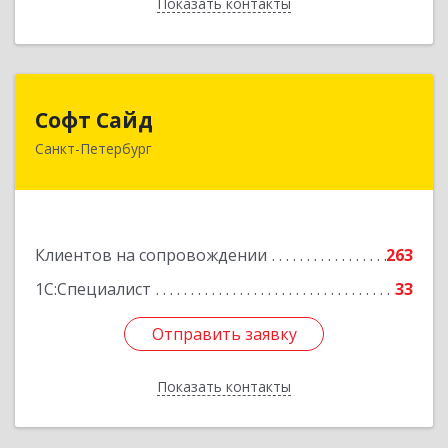
Показать контакты
Назад
Софт Сайд
Софт Сайд
Санкт-Петербург
190020, Санкт-Петербург г, Рижский пр, дом №
58, оф.301
Подробнее
Клиентов на сопровождении
263
1С:Специалист
33
Отправить заявку
Отправить заявку
Показать контакты
Назад