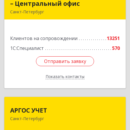
– Центральный офис
– Центральный офис
Санкт-Петербург
г.Санкт-Петербург, Невский проспект, 10
Подробнее
Клиентов на сопровождении
13251
1С:Специалист
570
Отправить заявку
Отправить заявку
Показать контакты
Назад
АРГОС УЧЕТ
АРГОС УЧЕТ
Санкт-Петербург
196191, Санкт-Петербург г, Конституции пл,
дом № 7, оф.416