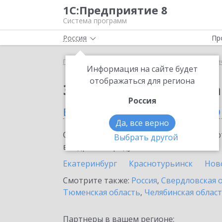
1С:Предприятие 8
Система программ
Россия
Пр
Главная
Сервисы ИТС
1С:Распознавание перви
Информация на сайте будет
отображаться для региона
Заказать 1С:Распозн
Россия
в Кировграде (Свердло
Да, все верно
Ознакомьтесь с информационными карт
Выбрать другой
внедрение продукта.
Екатеринбург
Краснотурьинск
Нов
Смотрите также:
Россия
,
Свердловская 
Тюменская область
,
Челябинская облас
Партнеры в вашем регионе: