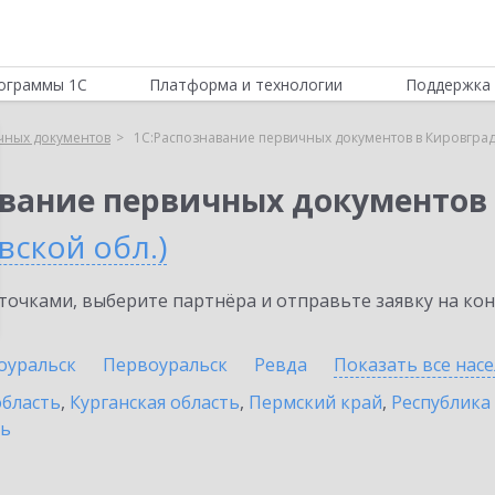
ограммы 1С
Платформа и технологии
Поддержка 
чных документов
1С:Распознавание первичных документов в Кировград
авание первичных документов
вской обл.)
очками, выберите партнёра и отправьте заявку на ко
оуральск
Первоуральск
Ревда
Показать все нас
область
,
Курганская область
,
Пермский край
,
Республика
ть