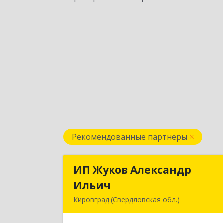
Рекомендованные партнеры
ИП Жуков Александр
ИП Жуков Александ
Ильич
Ильи
Кировград (Свердловская обл.)
624140, Свердловская обл, Кировгра
г, Свердлова ул, дом № 68Б, оф.6