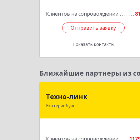
Клиентов на сопровождении
8
Подробне
Отправить заявку
Отправить заявку
Показать контакты
Назад
Ближайшие партнеры из со
Техно-лин
Техно-линк
Екатеринбург
620000, Свердловская обл
Екатеринбург г, Основинская ул
строение 10, оф.111
Подробне
Клиентов на сопровождении
117