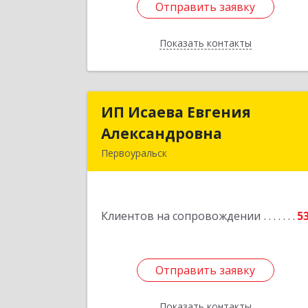
Отправить заявку
Отправить заявку
Показать контакты
Назад
ИП Исаева Евгения
ИП Исаева Евгени
Александровна
Александровн
Первоуральск
Подробне
Клиентов на сопровождении
5
Отправить заявку
Отправить заявку
Показать контакты
Назад