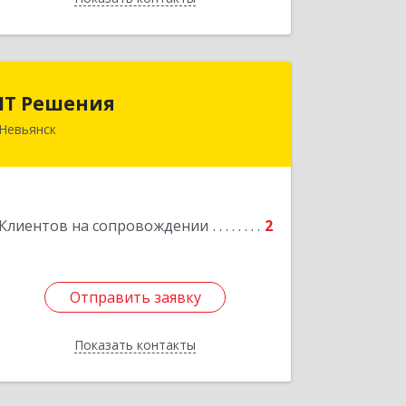
IT Решения
IT Решения
Невьянск
Подробнее
Клиентов на сопровождении
2
Отправить заявку
Отправить заявку
Показать контакты
Назад