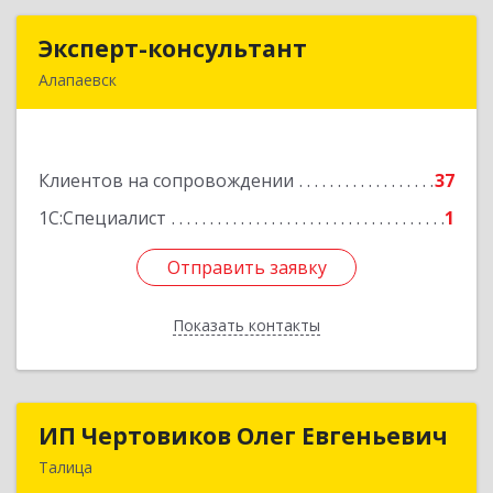
Эксперт-консультант
Эксперт-консультант
Алапаевск
624600, Свердловская обл, Алапаевск г,
Братьев Смольниковых ул, дом № 34-18
Клиентов на сопровождении
37
Подробнее
1С:Специалист
1
Отправить заявку
Отправить заявку
Показать контакты
Назад
ИП Чертовиков Олег Евгеньевич
ИП Чертовиков Олег Евгеньевич
Талица
623640, Свердловская обл, Талица г, Ленина ул,