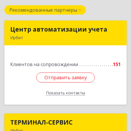
Рекомендованные партнеры
Центр автоматизации учета
Центр автоматизации учета
Ирбит
623854, Свердловская обл, Ирбит г, Маршала
Жукова ул, дом № 3, кв.28
Клиентов на сопровождении
151
Подробнее
Отправить заявку
Отправить заявку
Показать контакты
Назад
ТЕРМИНАЛ-СЕРВИС
ТЕРМИНАЛ-СЕРВИС
Ирбит