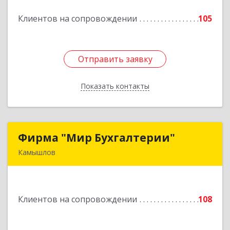
Клиентов на сопровождении
105
Подробнее
Отправить заявку
Отправить заявку
Показать контакты
Назад
Фирма "Мир Бухгалтерии"
Фирма "Мир Бухгалтерии"
Камышлов
624860, Свердловская обл, Камышлов г,
Советская ул, дом № 7
Клиентов на сопровождении
108
Подробнее