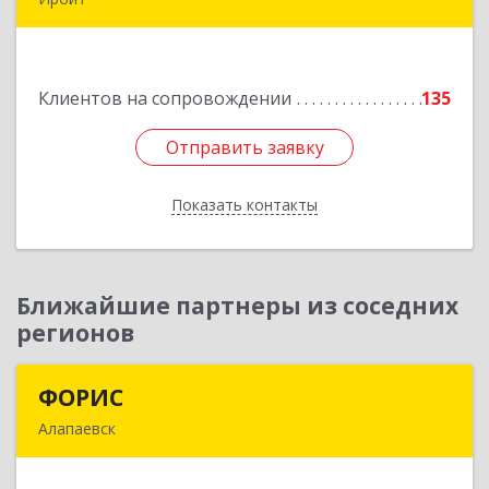
623850, Свердловская обл, Ирбит г,
Пролетарская ул, дом № 7
Клиентов на сопровождении
135
Подробнее
Отправить заявку
Отправить заявку
Показать контакты
Назад
Ближайшие партнеры из соседних
регионов
ФОРИС
ФОРИС
Алапаевск
624601, Свердловская обл, Алапаевск г, Ленина
ул, дом № 9