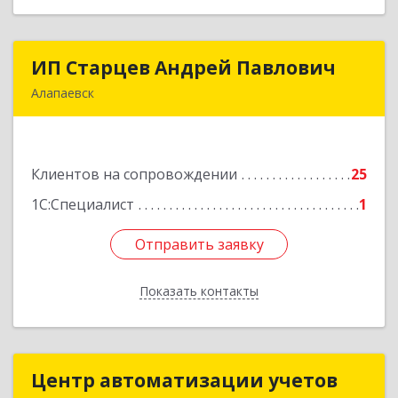
ИП Старцев Андрей Павлович
ИП Старцев Андрей Павлович
Алапаевск
624601, Свердловская обл, Алапаевск г,
Братьев Смольниковых ул, дом № 38, кв.16
Клиентов на сопровождении
25
Подробнее
1С:Специалист
1
Отправить заявку
Отправить заявку
Показать контакты
Назад
Центр автоматизации учетов
Центр автоматизации учетов