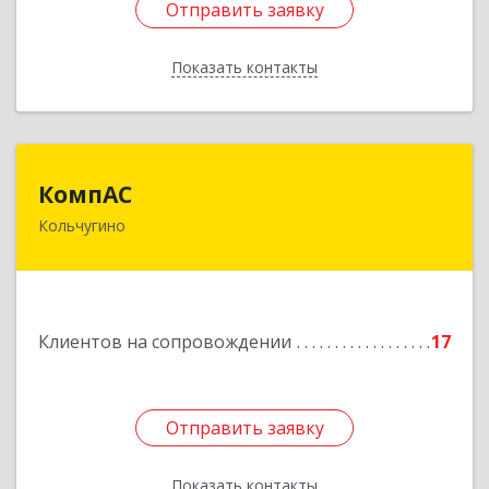
Отправить заявку
Отправить заявку
Показать контакты
Назад
КомпАС
КомпАС
Кольчугино
601782, Владимирская область, г.Кольчугино,
ул.Больничная, д.20
Подробнее
Клиентов на сопровождении
17
Отправить заявку
Отправить заявку
Показать контакты
Назад