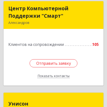
Центр Компьютерной
Центр Компьютерной
Поддержки "Смарт"
Поддержки "Смарт"
Александров
601650, Владимирская обл, Александровский р-
н, Александров г, Институтская ул, дом № 1,
ком.74
Клиентов на сопровождении
105
Подробнее
Отправить заявку
Отправить заявку
Показать контакты
Назад
Унисон
Унисон