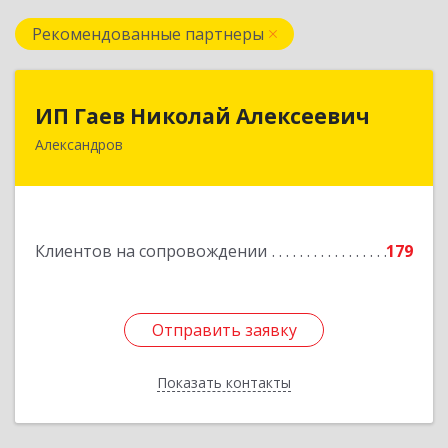
Рекомендованные партнеры
ИП Гаев Николай Алексеевич
ИП Гаев Николай Алексеевич
Александров
601650, Владимирская обл, Александровский р-
н, Александров г, Свердлова ул, дом № 41, кв.57
Подробнее
Клиентов на сопровождении
179
Отправить заявку
Отправить заявку
Показать контакты
Назад