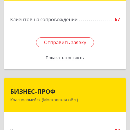
Подробнее
Клиентов на сопровождении
67
Отправить заявку
Отправить заявку
Показать контакты
Назад
БИЗНЕС-ПРОФ
БИЗНЕС-ПРОФ
Красноармейск (Московская обл.)
141290, Московская обл, Красноармейск г,
Чкалова ул, дом № 8, оф.7
Подробнее