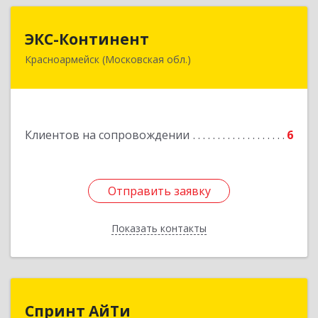
ЭКС-Континент
ЭКС-Континент
Красноармейск (Московская обл.)
141292, Московская область, Красноармейск,
микрорайон "Северный", дом № 23, кв.79
Подробнее
Клиентов на сопровождении
6
Отправить заявку
Отправить заявку
Показать контакты
Назад
Спринт АйТи
Спринт АйТи