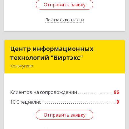
Отправить заявку
Отправить заявку
Показать контакты
Назад
Центр информационных
Центр информационных
технологий "Виртэкс"
технологий "Виртэкс"
Кольчугино
601785, Владимирская обл, Кольчугинский р-н,
Кольчугино г, Добровольского ул, дом № 11
Клиентов на сопровождении
96
Подробнее
1С:Специалист
9
Отправить заявку
Отправить заявку