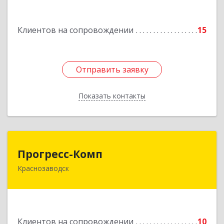
Подробнее
Клиентов на сопровождении
15
Отправить заявку
Отправить заявку
Показать контакты
Назад
Прогресс-Комп
Прогресс-Комп
Краснозаводск
141321, Московская обл, Сергиево-Посадский
р-н, Краснозаводск г, Новая ул, дом № 8, кв.78
Подробнее
Клиентов на сопровождении
10