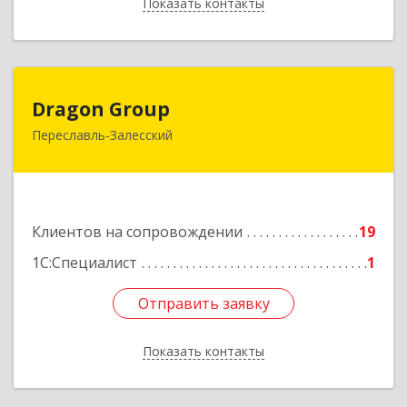
Показать контакты
Назад
Dragon Group
Dragon Group
Переславль-Залесский
152020, Ярославская обл, Переславль-
Залесский г, Советская ул, дом № 37, оф.304, 307
Подробнее
Клиентов на сопровождении
19
1С:Специалист
1
Отправить заявку
Отправить заявку
Показать контакты
Назад