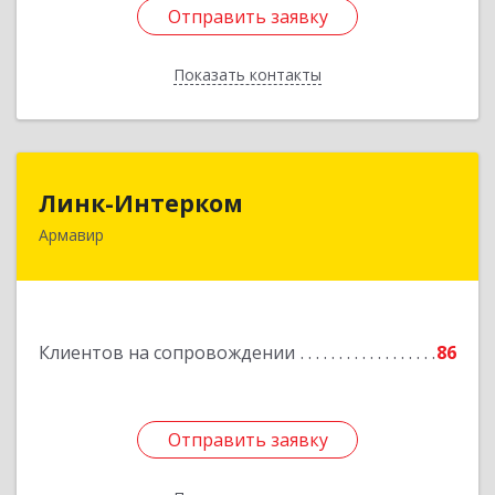
Отправить заявку
Отправить заявку
Показать контакты
Назад
Линк-Интерком
Линк-Интерком
Армавир
352930, Краснодарский край, г.о.город
Армавир, Армавир г, Каспарова ул, дом № 19,
пом.3
Подробнее
Клиентов на сопровождении
86
Отправить заявку
Отправить заявку