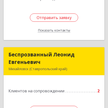
Отправить заявку
Отправить заявку
Показать контакты
Назад
Беспрозванный Леонид
Беспрозванный Леонид
Евгеньевич
Евгеньевич
Михайловск (Ставропольский край)
Подробнее
Клиентов на сопровождении
2