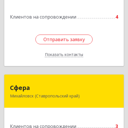
Подробнее
Клиентов на сопровождении
4
Отправить заявку
Отправить заявку
Показать контакты
Назад
Сфера
Сфера
Михайловск (Ставропольский край)
356240, Ставропольский край, Шпаковский р-
н, Михайловск г, Ленина ул, дом № 156/2,
пом.111
Подробнее
Клиентов на сопровождении
3