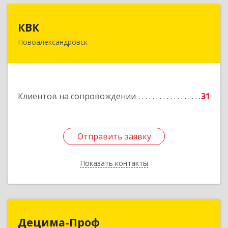
КВК
КВК
Новоалександровск
356000, Ставропольский край,
Новоалександровск г, Маршала Жукова ул, дом
№ 50
Подробнее
Клиентов на сопровождении
31
Отправить заявку
Отправить заявку
Показать контакты
Назад
Децима-Проф
Децима-Проф