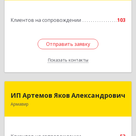
Подробнее
Клиентов на сопровождении
103
Отправить заявку
Отправить заявку
Показать контакты
Назад
ИП Артемов Яков Александрович
ИП Артемов Яков Александрович
Армавир
Подробнее