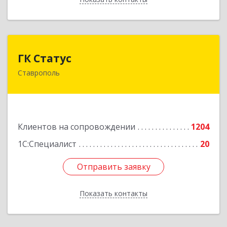
ГК Статус
ГК Статус
Ставрополь
355002, Ставропольский край, Ставрополь г,
Лермонтова ул, дом № 187
Подробнее
Клиентов на сопровождении
1204
1С:Специалист
20
Отправить заявку
Отправить заявку
Показать контакты
Назад