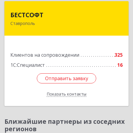
БЕСТСОФТ
БЕСТСОФТ
Ставрополь
355011, Ставропольский край, Ставрополь г,
45 Параллель ул, дом № 38, оф.151
Подробнее
Клиентов на сопровождении
325
1С:Специалист
16
Отправить заявку
Отправить заявку
Показать контакты
Назад
Ближайшие партнеры из соседних
регионов