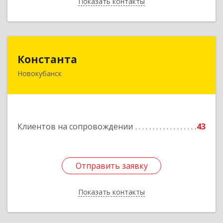
Показать контакты
Назад
Константа
Константа
Новокубанск
352240, Краснодарский край, Новокубанск г,
Альпийская ул, дом № 22, кв.2
Подробнее
Клиентов на сопровождении
43
Отправить заявку
Отправить заявку
Показать контакты
Назад