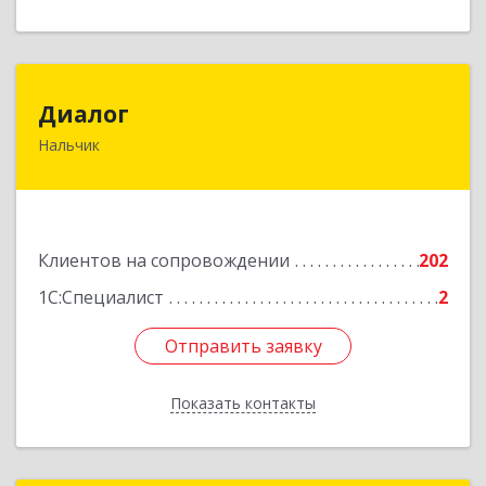
Диалог
Диалог
Нальчик
360016, Кабардино-Балкарская Респ, Нальчик г,
Калюжного ул, дом № 3, этаж 2
Подробнее
Клиентов на сопровождении
202
1С:Специалист
2
Отправить заявку
Отправить заявку
Показать контакты
Назад