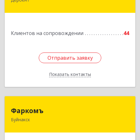
368600, Дагестан Респ, Дербент г, Ю.Гагарина
ул, домовладение № 14, пом.1
Подробнее
Клиентов на сопровождении
44
Отправить заявку
Отправить заявку
Показать контакты
Назад
Фаркомъ
Фаркомъ
Буйнакск
Подробнее