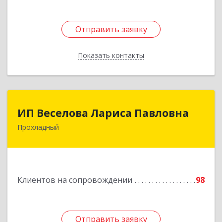
Отправить заявку
Отправить заявку
Показать контакты
Назад
ИП Веселова Лариса Павловна
ИП Веселова Лариса Павловна
Прохладный
361045, Кабардино-Балкарская Респ,
Прохладный г, Добровольская ул, дом № 31
Подробнее
Клиентов на сопровождении
98
Отправить заявку
Отправить заявку