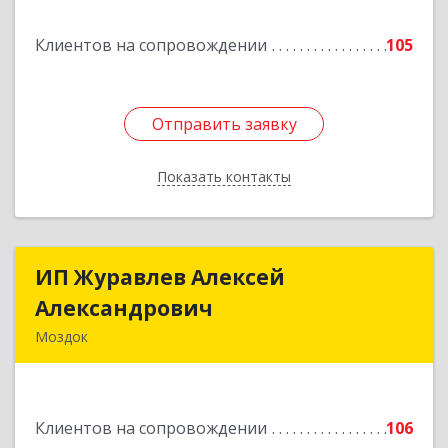
Подробнее
Клиентов на сопровождении
105
Отправить заявку
Отправить заявку
Показать контакты
Назад
ИП Журавлев Алексей
ИП Журавлев Алексей
Александрович
Александрович
Моздок
363750, Северная Осетия - Алания Респ, Моздок
г, Кирова ул, дом № 41
Клиентов на сопровождении
106
Подробнее