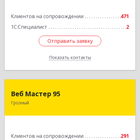
Подробнее
Клиентов на сопровождении
471
1С:Специалист
2
Отправить заявку
Отправить заявку
Показать контакты
Назад
Веб Мастер 95
Веб Мастер 95
Грозный
364050, Чеченская Респ, Грозный г, Им
Гайрбекова Муслима Гайрбековича ул, дом №
72
Подробнее
Клиентов на сопровождении
291