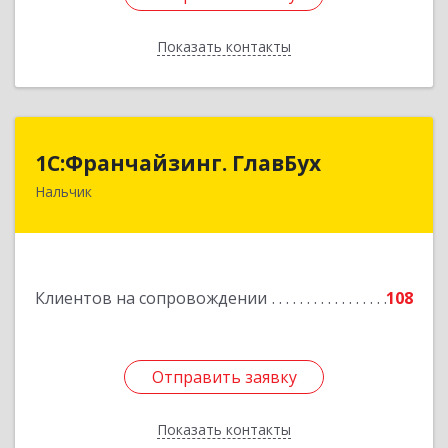
Показать контакты
Назад
1С:Франчайзинг. ГлавБух
1С:Франчайзинг. ГлавБух
Нальчик
360000, Кабардино-Балкарская Респ, Нальчик г,
Пачева ул, дом № 13, ТОД Европа, этаж 3, оф.2
Подробнее
Клиентов на сопровождении
108
Отправить заявку
Отправить заявку
Показать контакты
Назад