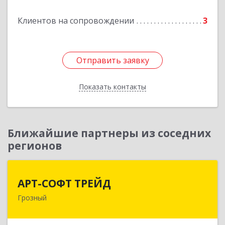
Клиентов на сопровождении
3
Отправить заявку
Отправить заявку
Показать контакты
Назад
Ближайшие партнеры из соседних
регионов
АРТ-СОФТ ТРЕЙД
АРТ-СОФТ ТРЕЙД
Грозный
364013, Чеченская Респ, Грозный г, Полярников
ул, дом № 36А