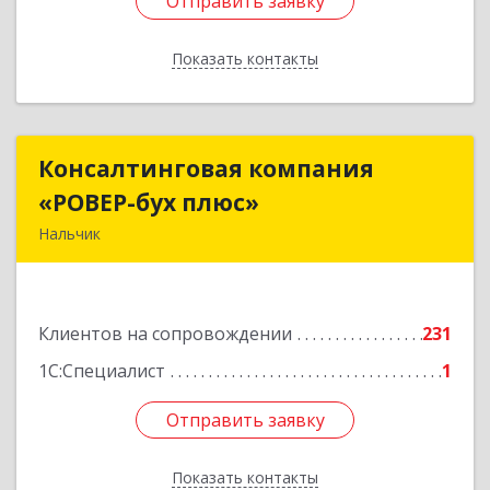
Отправить заявку
Отправить заявку
Показать контакты
Назад
Консалтинговая компания
Консалтинговая компания
«РОВЕР-бух плюс»
«РОВЕР-бух плюс»
Нальчик
360004, Кабардино-Балкарская Респ, Нальчик г,
Кирова ул, дом № 233
Клиентов на сопровождении
231
Подробнее
1С:Специалист
1
Отправить заявку
Отправить заявку
Показать контакты
Назад