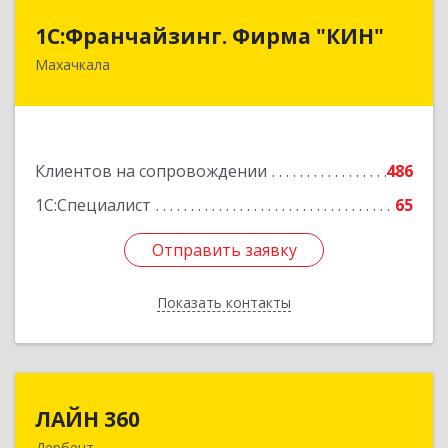
1С:Франчайзинг. Фирма "КИН"
1С:Франчайзинг. Фирма "КИН"
Махачкала
367030, Дагестан Респ, Махачкала г, И.Казака
ул, дом № 31
Подробнее
Клиентов на сопровождении
486
1С:Специалист
65
Отправить заявку
Отправить заявку
Показать контакты
Назад
ЛАЙН 360
ЛАЙН 360
Дербент