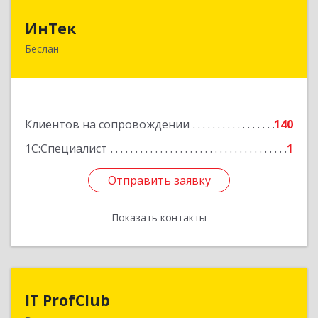
ИнТек
ИнТек
Беслан
363000, Северная Осетия - Алания Респ,
Правобережный, Беслан г, Комсомольская ул,
дом № 69
Подробнее
Клиентов на сопровождении
140
1С:Специалист
1
Отправить заявку
Отправить заявку
Показать контакты
Назад
IT ProfClub
IT ProfClub