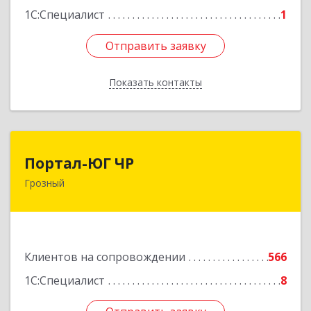
1С:Специалист
1
Отправить заявку
Отправить заявку
Показать контакты
Назад
Портал-ЮГ ЧР
Портал-ЮГ ЧР
Грозный
364906, Чеченская Респ, Грозный г, Путина пр-
кт, дом № 30
Подробнее
Клиентов на сопровождении
566
1С:Специалист
8