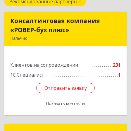
Рекомендованные партнеры
Консалтинговая компания
Консалтинговая компания
«РОВЕР-бух плюс»
«РОВЕР-бух плюс»
Нальчик
360004, Кабардино-Балкарская Респ, Нальчик г,
Кирова ул, дом № 233
Клиентов на сопровождении
231
Подробнее
1С:Специалист
1
Отправить заявку
Отправить заявку
Показать контакты
Назад