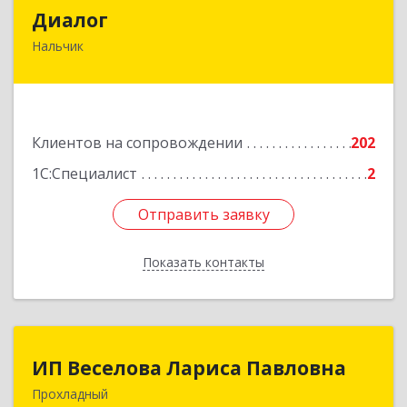
Диалог
Диалог
Нальчик
360016, Кабардино-Балкарская Респ, Нальчик г,
Калюжного ул, дом № 3, этаж 2
Подробнее
Клиентов на сопровождении
202
1С:Специалист
2
Отправить заявку
Отправить заявку
Показать контакты
Назад
ИП Веселова Лариса Павловна
ИП Веселова Лариса Павловна
Прохладный
361045, Кабардино-Балкарская Респ,