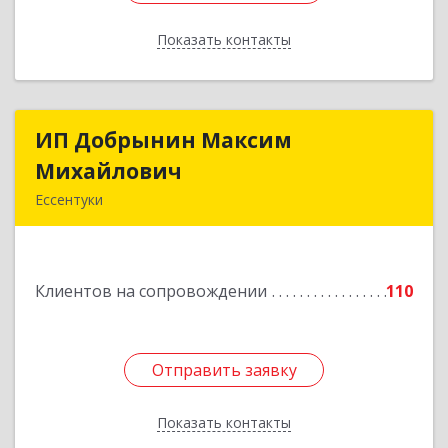
Показать контакты
Назад
ИП Добрынин Максим
ИП Добрынин Максим
Михайлович
Михайлович
Ессентуки
357601, Ставропольский край, Ессентуки,
Спасателей, дом № 5, кв.43
Клиентов на сопровождении
110
Подробнее
Отправить заявку
Отправить заявку
Показать контакты
Назад