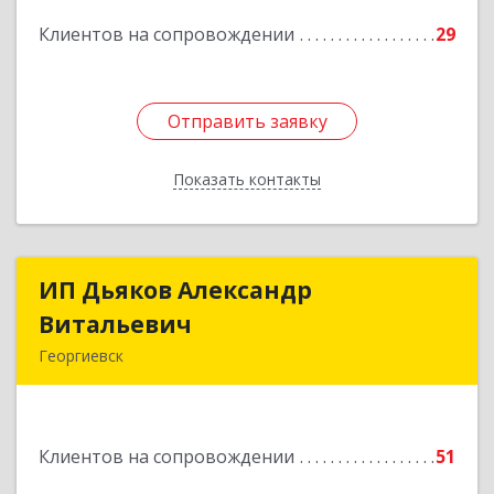
Подробнее
Клиентов на сопровождении
29
Отправить заявку
Отправить заявку
Показать контакты
Назад
ИП Дьяков Александр
ИП Дьяков Александр
Витальевич
Витальевич
Георгиевск
Подробнее
Клиентов на сопровождении
51