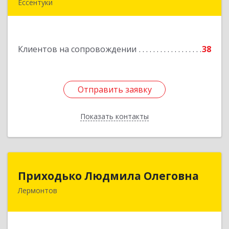
Ессентуки
Подробнее
Клиентов на сопровождении
38
Отправить заявку
Отправить заявку
Показать контакты
Назад
Приходько Людмила Олеговна
Приходько Людмила Олеговна
Лермонтов
357341, Лермонтов г, П.Лумумбы ул, дом №
43/2, кв.44