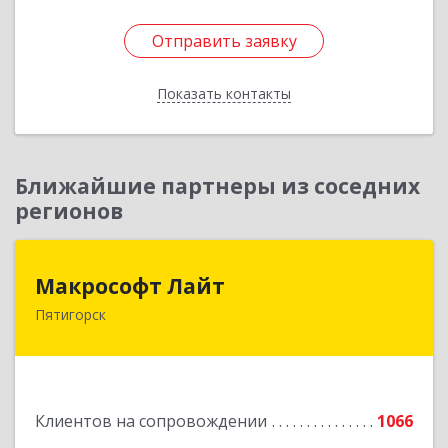
Отправить заявку
Отправить заявку
Показать контакты
Назад
Ближайшие партнеры из соседних
регионов
Макрософт Лайт
Макрософт Лайт
Пятигорск
357501, Ставропольский край, Пятигорск г,
Коста Хетагурова ул, дом № 4
Подробнее
Клиентов на сопровождении
1066