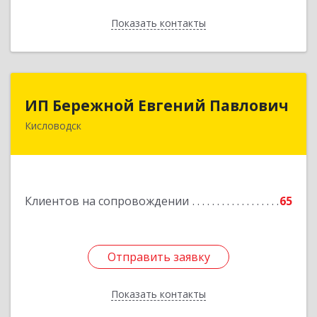
Показать контакты
Назад
ИП Бережной Евгений Павлович
ИП Бережной Евгений Павлович
Кисловодск
357748, Ставропольский край, Кисловодск г,
Главная ул, дом № 30
Подробнее
Клиентов на сопровождении
65
Отправить заявку
Отправить заявку
Показать контакты
Назад