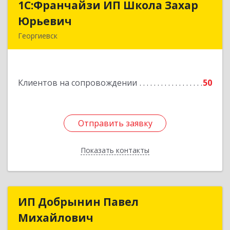
1С:Франчайзи ИП Школа Захар
1С:Франчайзи ИП Школа Захар
Юрьевич
Юрьевич
Георгиевск
357840, Ставропольский край, Георгиевский р-
н, Александрийская ст-ца, Курдюмовский пер,
дом № 10
Клиентов на сопровождении
50
Подробнее
Отправить заявку
Отправить заявку
Показать контакты
Назад
ИП Добрынин Павел
ИП Добрынин Павел
Михайлович
Михайлович