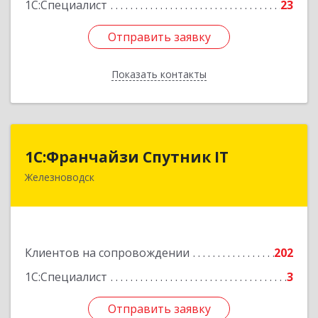
1С:Специалист
23
Отправить заявку
Отправить заявку
Показать контакты
Назад
1С:Франчайзи Спутник IT
1С:Франчайзи Спутник IT
Железноводск
357430, Ставропольский край, город-курорт
Железноводск, Иноземцево п, Свободы ул, дом
№ 136
Подробнее
Клиентов на сопровождении
202
1С:Специалист
3
Отправить заявку
Отправить заявку