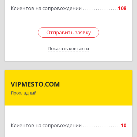
Клиентов на сопровождении
108
Отправить заявку
Отправить заявку
Показать контакты
Назад
VIPMESTO.COM
VIPMESTO.COM
Прохладный
361045, Кабардино-Балкарская Респ,
Прохладный г, Ленина ул, дом № 89, кв.36
Подробнее
Клиентов на сопровождении
10