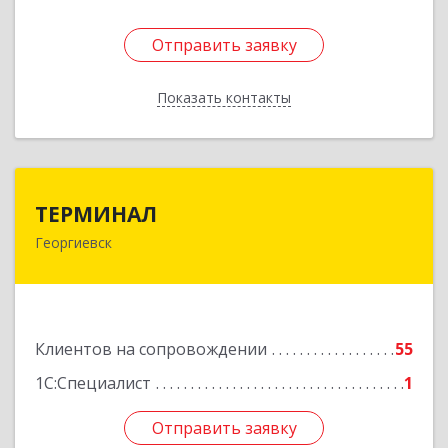
Отправить заявку
Отправить заявку
Показать контакты
Назад
ТЕРМИНАЛ
ТЕРМИНАЛ
Георгиевск
357820, Ставропольский край, Георгиевск г,
Калинина ул, дом № 109
Подробнее
Клиентов на сопровождении
55
1С:Специалист
1
Отправить заявку
Отправить заявку