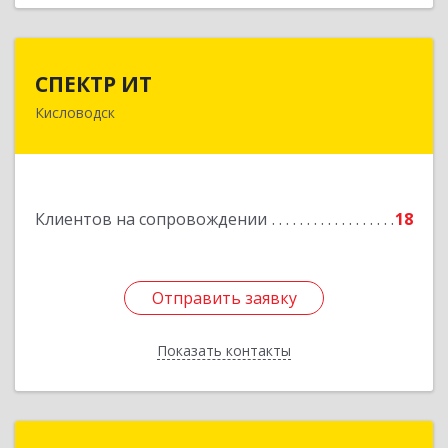
СПЕКТР ИТ
СПЕКТР ИТ
Кисловодск
357736, Ставропольский край, Кисловодск г,
Ставропольская ул, дом № 8
Подробнее
Клиентов на сопровождении
18
Отправить заявку
Отправить заявку
Показать контакты
Назад