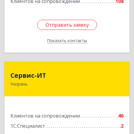
Клиентов на сопровождении
108
Отправить заявку
Отправить заявку
Показать контакты
Назад
Сервис-ИТ
Сервис-ИТ
Назрань
386102, Ингушетия Респ, Назрань г,
Центральный округ тер, Московская ул, дом №
7, этаж 2, офис 1
Подробнее
Клиентов на сопровождении
46
1С:Специалист
2