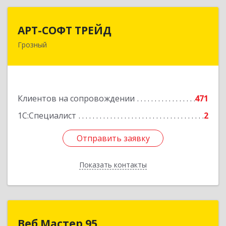
АРТ-СОФТ ТРЕЙД
АРТ-СОФТ ТРЕЙД
Грозный
364013, Чеченская Респ, Грозный г, Полярников
ул, дом № 36А
Подробнее
Клиентов на сопровождении
471
1С:Специалист
2
Отправить заявку
Отправить заявку
Показать контакты
Назад
Веб Мастер 95
Веб Мастер 95