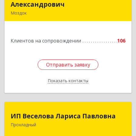
Александрович
Александрович
Моздок
363750, Северная Осетия - Алания Респ, Моздок
г, Кирова ул, дом № 41
Клиентов на сопровождении
106
Подробнее
Отправить заявку
Отправить заявку
Показать контакты
Назад
ИП Веселова Лариса Павловна
ИП Веселова Лариса Павловна
Прохладный
361045, Кабардино-Балкарская Респ,
Прохладный г, Добровольская ул, дом № 31