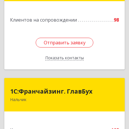
Подробнее
Клиентов на сопровождении
98
Отправить заявку
Отправить заявку
Показать контакты
Назад
1С:Франчайзинг. ГлавБух
1С:Франчайзинг. ГлавБух
Нальчик
360000, Кабардино-Балкарская Респ, Нальчик г,
Пачева ул, дом № 13, ТОД Европа, этаж 3, оф.2
Подробнее