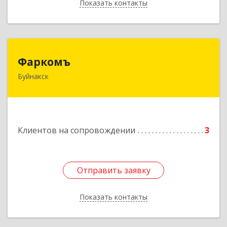
Показать контакты
Назад
Фаркомъ
Фаркомъ
Буйнакск
Подробнее
Клиентов на сопровождении
3
Отправить заявку
Отправить заявку
Показать контакты
Назад