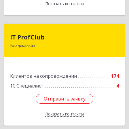
Показать контакты
Назад
IT ProfClub
IT ProfClub
Владикавказ
362045, Северная Осетия - Алания Респ,
Владикавказ г, Международная ул, дом № 2 "А",
этаж 5, каб.507
Подробнее
Клиентов на сопровождении
174
1С:Специалист
4
Отправить заявку
Отправить заявку
Показать контакты
Назад