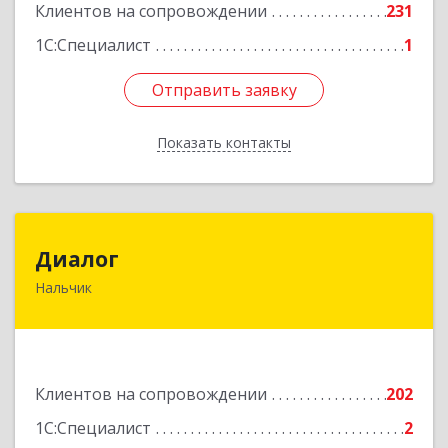
Клиентов на сопровождении
231
Подробнее
1С:Специалист
1
Отправить заявку
Отправить заявку
Показать контакты
Назад
Диалог
Диалог
Нальчик
360016, Кабардино-Балкарская Респ, Нальчик г,
Калюжного ул, дом № 3, этаж 2
Подробнее
Клиентов на сопровождении
202
1С:Специалист
2