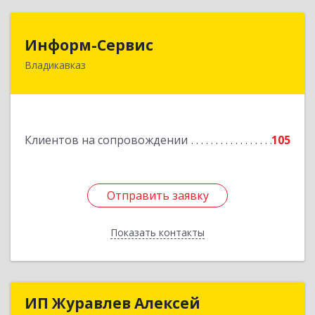
Информ-Сервис
Информ-Сервис
Владикавказ
362020, Северная Осетия - Алания Респ,
Владикавказ г, Островского ул, дом № 12, пом.3
Подробнее
Клиентов на сопровождении
105
Отправить заявку
Отправить заявку
Показать контакты
Назад
ИП Журавлев Алексей
ИП Журавлев Алексей