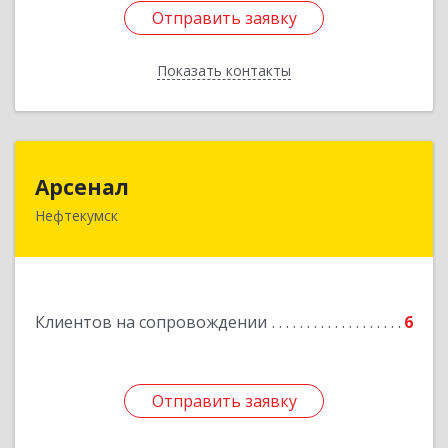
Отправить заявку
Отправить заявку
Показать контакты
Назад
Арсенал
Арсенал
Нефтекумск
Ставропольский край, Нефтекумск г,
Дзержинского ул, дом № 11А
Подробнее
Клиентов на сопровождении
6
Отправить заявку
Отправить заявку