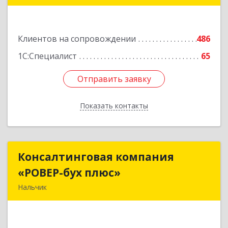
Подробнее
Клиентов на сопровождении
486
1С:Специалист
65
Отправить заявку
Отправить заявку
Показать контакты
Назад
Консалтинговая компания
Консалтинговая компания
«РОВЕР-бух плюс»
«РОВЕР-бух плюс»
Нальчик
360004, Кабардино-Балкарская Респ, Нальчик г,
Кирова ул, дом № 233