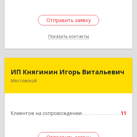
Отправить заявку
Отправить заявку
Показать контакты
Назад
ИП Княгинин Игорь Витальевич
ИП Княгинин Игорь Витальевич
Мостовской
352570, Краснодарский край, Мостовский р-н,
Мостовской пгт, Гоголя ул, дом № 113, кв.3
Подробнее
Клиентов на сопровождении
11