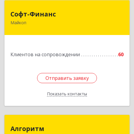
Софт-Финанс
Софт-Финанс
Майкоп
385006, Адыгея Респ, Майкоп г, Калинина ул,
дом № 210С
Подробнее
Клиентов на сопровождении
60
Отправить заявку
Отправить заявку
Показать контакты
Назад
Алгоритм
Алгоритм