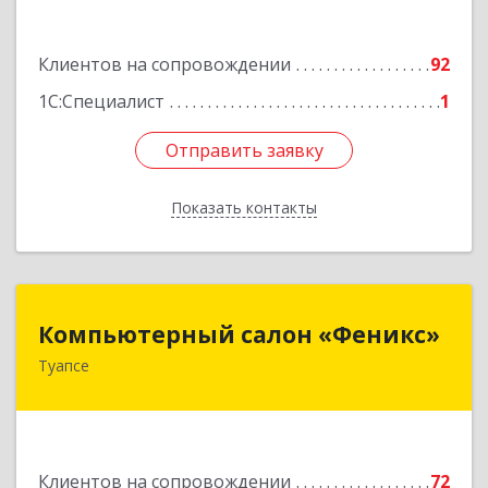
Подробнее
Клиентов на сопровождении
92
1С:Специалист
1
Отправить заявку
Отправить заявку
Показать контакты
Назад
Компьютерный салон «Феникс»
Компьютерный салон «Феникс»
Туапсе
352800, Краснодарский край, Туапсинский р-н,
Туапсе г, Красной Армии ул, дом № 22
Подробнее
Клиентов на сопровождении
72