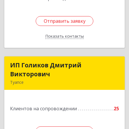
Отправить заявку
Отправить заявку
Показать контакты
Назад
ИП Голиков Дмитрий
ИП Голиков Дмитрий
Викторович
Викторович
Туапсе
352803, Краснодарский край, Туапсинский р-н,
Туапсе г, Калараша ул, дом № 53, кв.4
Клиентов на сопровождении
25
Подробнее