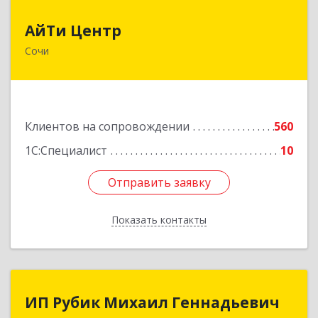
АйТи Центр
АйТи Центр
Сочи
354000, Краснодарский край, Сочи, Московская
ул, дом № 19
Подробнее
Клиентов на сопровождении
560
1С:Специалист
10
Отправить заявку
Отправить заявку
Показать контакты
Назад
ИП Рубик Михаил Геннадьевич
ИП Рубик Михаил Геннадьевич