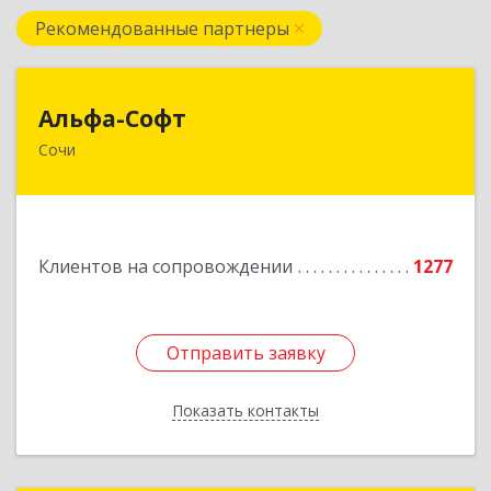
Рекомендованные партнеры
Альфа-Софт
Альфа-Софт
Сочи
354000, Краснодарский край, Сочи г, Роз ул,
дом № 119, этаж 3
Подробнее
Клиентов на сопровождении
1277
Отправить заявку
Отправить заявку
Показать контакты
Назад