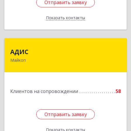
Отправить заявку
Отправить заявку
Показать контакты
Назад
АДИС
АДИС
Майкоп
385006, Адыгея Респ, Майкоп г,
Краснооктябрьская ул, дом № 59, кв.1
Подробнее
Клиентов на сопровождении
58
Отправить заявку
Отправить заявку
Показать контакты
Назад