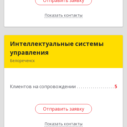
Отправить заявку
Отправить заявку
Показать контакты
Назад
Интеллектуальные системы
Интеллектуальные системы
управления
управления
Белореченск
352630, Краснодарский край, Белореченск г,
Луценко ул, дом № 103
Клиентов на сопровождении
5
Подробнее
Отправить заявку
Отправить заявку
Показать контакты
Назад