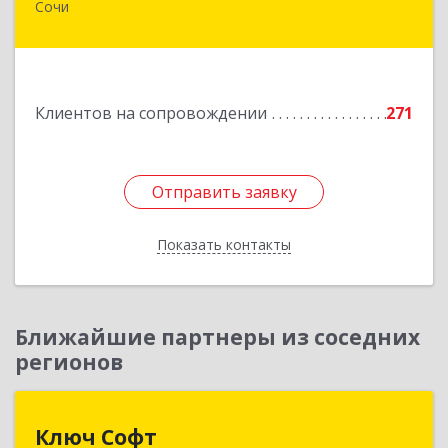
Сочи
354003, Краснодарский край, Сочи г,
Макаренко ул, дом № 6/2
Подробнее
Клиентов на сопровождении
271
Отправить заявку
Отправить заявку
Показать контакты
Назад
Ближайшие партнеры из соседних
регионов
Ключ Софт
Ключ Софт