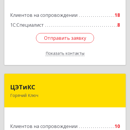
Подробнее
Клиентов на сопровождении
18
1С:Специалист
8
Отправить заявку
Отправить заявку
Показать контакты
Назад
ЦЭТиКС
ЦЭТиКС
Горячий Ключ
353290, Краснодарский край, Горячий Ключ г,
Ленина ул, дом № 208, оф.21
Подробнее
Клиентов на сопровождении
10