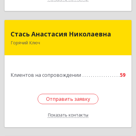
Стась Анастасия Николаевна
Стась Анастасия Николаевна
Горячий Ключ
353290, г. Горячий Ключ, ул. Ленина, д. 242,
кв.23
Подробнее
Клиентов на сопровождении
59
Отправить заявку
Отправить заявку
Показать контакты
Назад