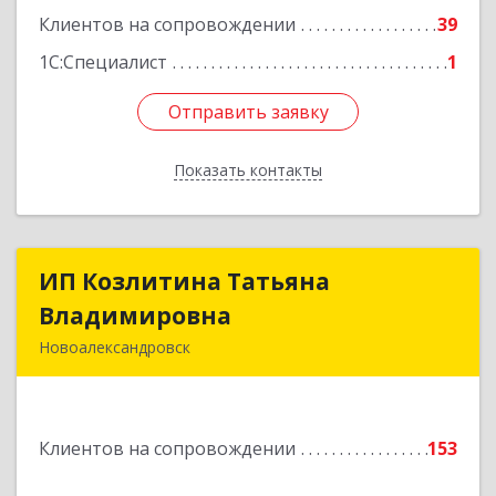
Клиентов на сопровождении
39
1С:Специалист
1
Отправить заявку
Отправить заявку
Показать контакты
Назад
ИП Козлитина Татьяна
ИП Козлитина Татьяна
Владимировна
Владимировна
Новоалександровск
356000, Ставропольский край,
Новоалександровск г, Гайдара пер, дом № 25
Клиентов на сопровождении
153
Подробнее