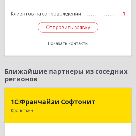
Подробнее
Клиентов на сопровождении
1
Отправить заявку
Отправить заявку
Показать контакты
Назад
Ближайшие партнеры из соседних
регионов
1С:Франчайзи Софтонит
1С:Франчайзи Софтонит
Кропоткин
352380, Краснодарский край, Кавказский р-н,
Кропоткин г, Коммунальный пер, дом № 8
Подробнее