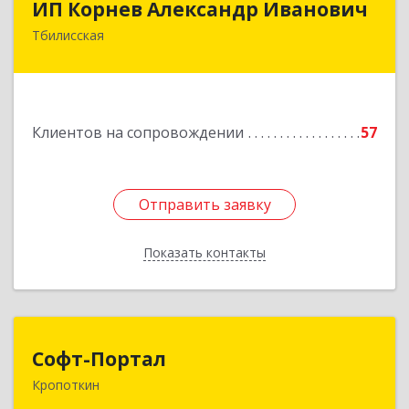
ИП Корнев Александр Иванович
Тбилисская
352360, Краснодарский край, Тбилисский р-н,
Тбилисская ст-ца, Первомайская ул, дом № 19/1
Подробнее
Клиентов на сопровождении
57
Отправить заявку
Отправить заявку
Показать контакты
Назад
Софт-Портал
Софт-Портал
Кропоткин
352395, Краснодарский край, Кавказский р-н,