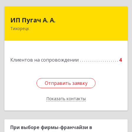
ИП Пугач А. А.
ИП Пугач А. А.
Тихорецк
352114, Краснодарский край, Тихорецкий р-н,
Еремизино-Борисовская ст, Школьная ул, дом
№ 97
Подробнее
Клиентов на сопровождении
4
Отправить заявку
Отправить заявку
Показать контакты
Назад
При выборе фирмы-франчайзи в