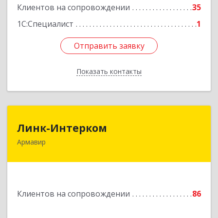
Клиентов на сопровождении
35
1С:Специалист
1
Отправить заявку
Отправить заявку
Показать контакты
Назад
Линк-Интерком
Линк-Интерком
Армавир
352930, Краснодарский край, г.о.город
Армавир, Армавир г, Каспарова ул, дом № 19,
пом.3
Подробнее
Клиентов на сопровождении
86