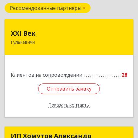
Рекомендованные партнеры
XXI Век
XXI Век
Гулькевичи
352180, Краснодарский край, Отрадо-
Кубанское с, Северная ул, дом № 11
Подробнее
Клиентов на сопровождении
28
Отправить заявку
Отправить заявку
Показать контакты
Назад
ИП Хомутов Александр
ИП Хомутов Александр