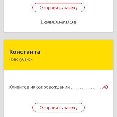
Отправить заявку
Отправить заявку
Показать контакты
Назад
Константа
Константа
Новокубанск
352240, Краснодарский край, Новокубанск г,
Альпийская ул, дом № 22, кв.2
Подробнее
Клиентов на сопровождении
43
Отправить заявку
Отправить заявку