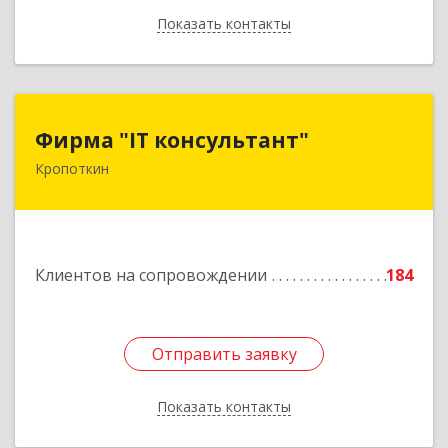
Показать контакты
Назад
Фирма "IT консультант"
Фирма "IT консультант"
Кропоткин
352389, Краснодарский край, Кавказский р-н,
Кропоткин г, Пушкина ул, дом № 294, оф.2,3
Подробнее
Клиентов на сопровождении
184
Отправить заявку
Отправить заявку
Показать контакты
Назад