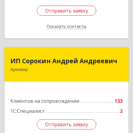
Отправить заявку
Отправить заявку
Показать контакты
Назад
ИП Сорокин Андрей Андреевич
ИП Сорокин Андрей Андреевич
Армавир
352900, Краснодарский край, Армавир г,
Ф.Энгельса ул, дом № 25, кв.309
Подробнее
Клиентов на сопровождении
133
1С:Специалист
2
Отправить заявку
Отправить заявку