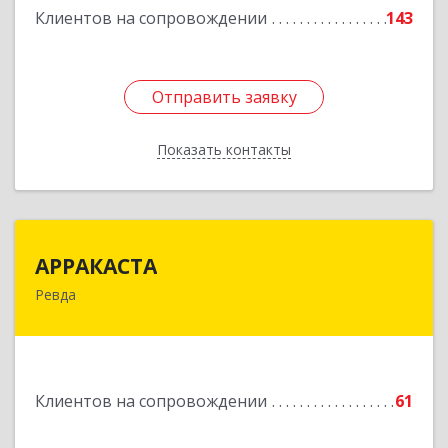
Клиентов на сопровождении
143
Отправить заявку
Отправить заявку
Показать контакты
Назад
АРРАКАСТА
АРРАКАСТА
Ревда
623286, Свердловская обл, Ревда г, Азина ул,
Здание № 83, оф.3
Подробнее
Клиентов на сопровождении
61