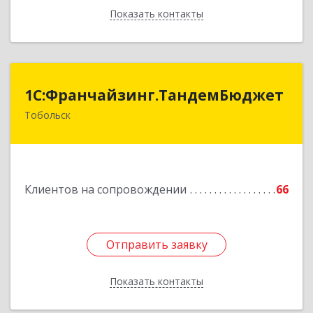
Показать контакты
Назад
1С:Франчайзинг.ТандемБюджет
1С:Франчайзинг.ТандемБюджет
Тобольск
Подробнее
Клиентов на сопровождении
66
Отправить заявку
Отправить заявку
Показать контакты
Назад