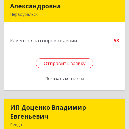
Александровна
Александровна
Первоуральск
Подробнее
Клиентов на сопровождении
53
Отправить заявку
Отправить заявку
Показать контакты
Назад
ИП Доценко Владимир
ИП Доценко Владимир
Евгеньевич
Евгеньевич
Ревда