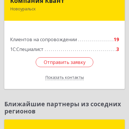
Компания Квант
Новоуральск
624130, Свердловская обл, Новоуральск г,
Автозаводская ул, дом № 11, кв.3
Подробнее
Клиентов на сопровождении
19
1С:Специалист
3
Отправить заявку
Отправить заявку
Показать контакты
Назад
Ближайшие партнеры из соседних
регионов
Техно-линк