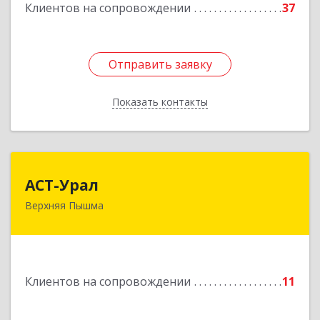
Клиентов на сопровождении
37
Отправить заявку
Отправить заявку
Показать контакты
Назад
АСТ-Урал
АСТ-Урал
Верхняя Пышма
624090, Свердловская обл, Верхняя Пышма г,
Уральских рабочих ул, дом № 45А - 76
Подробнее
Клиентов на сопровождении
11