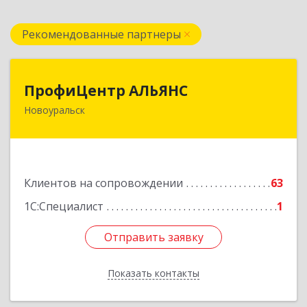
Рекомендованные партнеры
ПрофиЦентр АЛЬЯНС
ПрофиЦентр АЛЬЯНС
Новоуральск
624133, Свердловская обл, Новоуральск г, Льва
Толстого ул, Здание № 2а, оф.106
Подробнее
Клиентов на сопровождении
63
1С:Специалист
1
Отправить заявку
Отправить заявку
Показать контакты
Назад