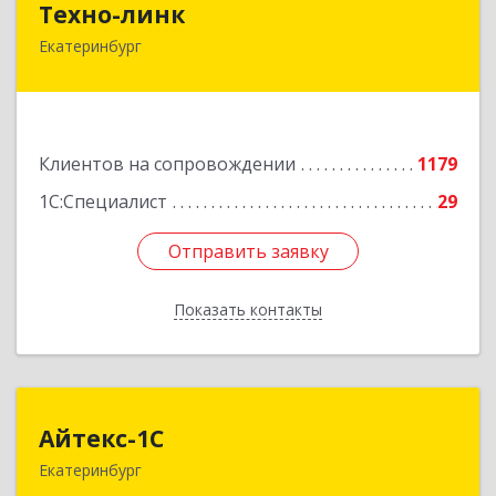
Техно-линк
Екатеринбург
620000, Свердловская обл, Екатеринбург г,
Основинская ул, строение 10, оф.1116
Подробнее
Клиентов на сопровождении
1179
1С:Специалист
29
Отправить заявку
Отправить заявку
Показать контакты
Назад
Айтекс-1С
Айтекс-1С
Екатеринбург
620041, Свердловская обл, Екатеринбург г,