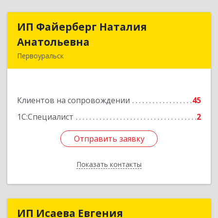
ИП Файерберг Наталия
ИП Файерберг Наталия
Анатольевна
Анатольевна
Первоуральск
623119, Свердловская обл, Первоуральск г,
Строителей ул, дом № 38-24
Клиентов на сопровождении
45
Подробнее
1С:Специалист
2
Отправить заявку
Отправить заявку
Показать контакты
Назад
ИП Исаева Евгения
ИП Исаева Евгения