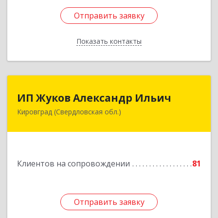
Отправить заявку
Отправить заявку
Показать контакты
Назад
ИП Жуков Александр Ильич
ИП Жуков Александр Ильич
Кировград (Свердловская обл.)
624140, Свердловская обл, Кировград г,
Свердлова ул, дом № 68Б, оф.61
Подробнее
Клиентов на сопровождении
81
Отправить заявку
Отправить заявку