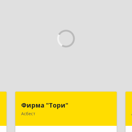
»
Фирма "Тори"
Фирма "Тори"
Асбест
,
624286, Свердловская обл, Асбест г,
№
Малышева рп, Автомобилистов ул,
1
дом № 7, кв.24