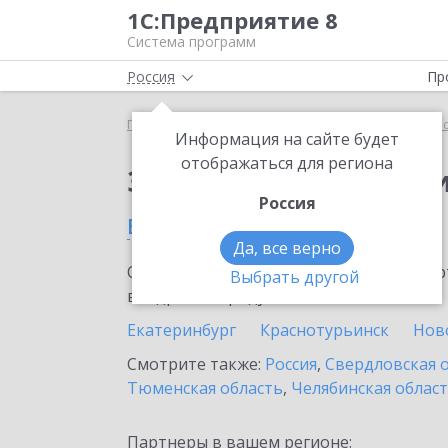
1С:Предприятие 8
Система программ
Россия
Пр
Главная
Сервисы ИТС
1С:Прогнозирование пр
Информация на сайте будет
отображаться для региона
Заказать 1С:Прогноз
Россия
в Асбесте
Да, все верно
Ознакомьтесь с информационными карт
Выбрать другой
внедрение продукта.
Екатеринбург
Краснотурьинск
Нов
Смотрите также:
Россия
,
Свердловская 
Тюменская область
,
Челябинская облас
Партнеры в вашем регионе: