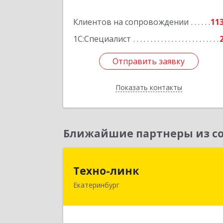
Подробне
Клиентов на сопровождении
11
1С:Специалист
Отправить заявку
Отправить заявку
Показать контакты
Назад
Ближайшие партнеры из со
Техно-лин
Техно-линк
Екатеринбург
620000, Свердловская обл
Екатеринбург г, Основинская ул
строение 10, оф.111