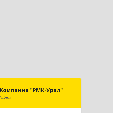
Компания "РМК-Урал"
Компания "РМК-Урал"
Асбест
624260, Свердловская обл, Асбест г,
Ленинградская ул, дом № 1а, оф. 106