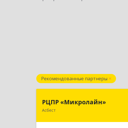
Рекомендованные партнеры
РЦПР «Микролайн
РЦПР «Микролайн»
Асбест
624272, Свердловская обл, Асбест г
имени В.И. Ленина пр-кт, Здание 
29, оф.30