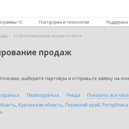
ограммы 1С
Платформа и технологии
Поддержка 
одаж
1С:Прогнозирование продаж в Асбесте
ирование продаж
очками, выберите партнёра и отправьте заявку на ко
оуральск
Первоуральск
Ревда
Показать все нас
область
,
Курганская область
,
Пермский край
,
Республика
ть