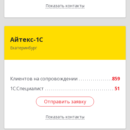
Показать контакты
Назад
Айтекс-1С
Айтекс-1С
Екатеринбург
620041, Свердловская обл, Екатеринбург г,
Маяковского ул, дом № 25А, оф.1206
Подробнее
Клиентов на сопровождении
859
1С:Специалист
51
Отправить заявку
Отправить заявку
Показать контакты
Назад