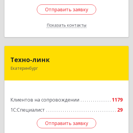
Отправить заявку
Отправить заявку
Показать контакты
Назад
Техно-линк
Техно-линк
Екатеринбург
620000, Свердловская обл, Екатеринбург г,
Основинская ул, строение 10, оф.1116
Подробнее
Клиентов на сопровождении
1179
1С:Специалист
29
Отправить заявку
Отправить заявку