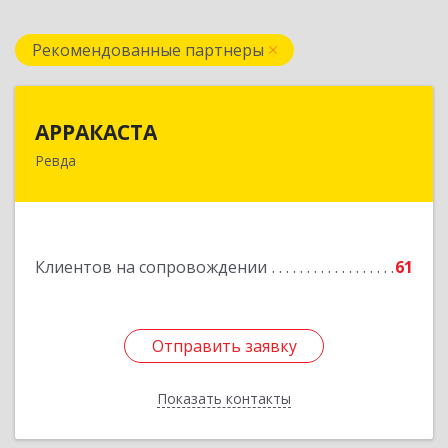
Рекомендованные партнеры
АРРАКАСТА
АРРАКАСТА
Ревда
623286, Свердловская обл, Ревда г, Азина ул,
Здание № 83, оф.3
Подробнее
Клиентов на сопровождении
61
Отправить заявку
Отправить заявку
Показать контакты
Назад