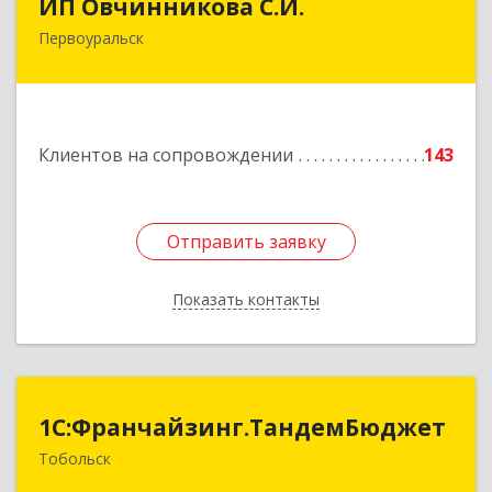
ИП Овчинникова С.И.
Первоуральск
623119, Свердловская обл, Первоуральск г,
Береговая ул, дом № 5Б, кв.160
Подробнее
Клиентов на сопровождении
143
Отправить заявку
Отправить заявку
Показать контакты
Назад
1С:Франчайзинг.ТандемБюджет
1С:Франчайзинг.ТандемБюджет
Тобольск
Подробнее