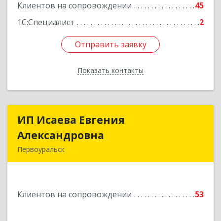
Клиентов на сопровождении
45
Подробнее
1С:Специалист
2
Отправить заявку
Отправить заявку
Показать контакты
Назад
ИП Исаева Евгения
ИП Исаева Евгения
Александровна
Александровна
Первоуральск
Подробнее
Клиентов на сопровождении
53