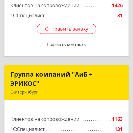
Клиентов на сопровождении
1426
1С:Специалист
31
Отправить заявку
Отправить заявку
Показать контакты
Назад
Группа компаний "АиБ +
Группа компаний "АиБ +
ЭРИКОС"
ЭРИКОС"
Екатеринбург
620075, Свердловская обл, Екатеринбург г,
Луначарского ул, дом № 81, оф.1008
Клиентов на сопровождении
1163
Подробнее
1С:Специалист
131