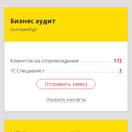
Бизнес аудит
Бизнес аудит
Екатеринбург
620062, Свердловская обл, Екатеринбург г,
Гагарина ул, дом № 14, оф.908
Подробнее
Клиентов на сопровождении
172
1С:Специалист
2
Отправить заявку
Отправить заявку
Показать контакты
Назад
ИП Овчинникова С.И.