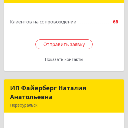
Клиентов на сопровождении
66
Отправить заявку
Отправить заявку
Показать контакты
Назад
ИП Файерберг Наталия
ИП Файерберг Наталия
Анатольевна
Анатольевна
Первоуральск
623119, Свердловская обл, Первоуральск г,
Строителей ул, дом № 38-24