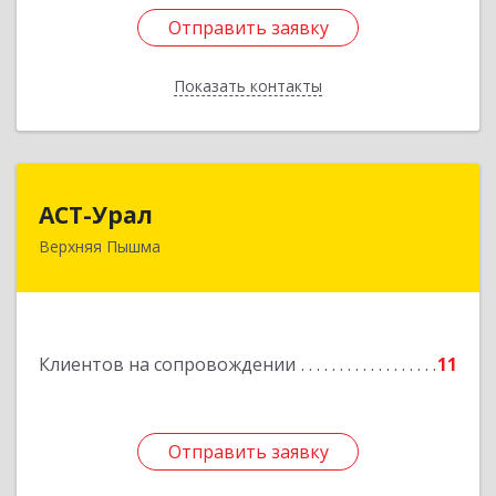
Отправить заявку
Отправить заявку
Показать контакты
Назад
АСТ-Урал
АСТ-Урал
Верхняя Пышма
624090, Свердловская обл, Верхняя Пышма г,
Уральских рабочих ул, дом № 45А - 76
Подробнее
Клиентов на сопровождении
11
Отправить заявку
Отправить заявку