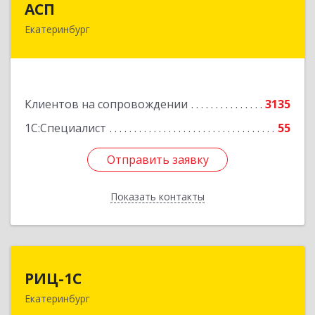
АСП
Екатеринбург
620075, Свердловская обл, Екатеринбург г,
Карла Либкнехта ул, строение 22, оф.521
Подробнее
Клиентов на сопровождении
3135
1С:Специалист
55
Отправить заявку
Отправить заявку
Показать контакты
Назад
РИЦ-1С
РИЦ-1С
Екатеринбург
620102, Свердловская обл, Екатеринбург г,