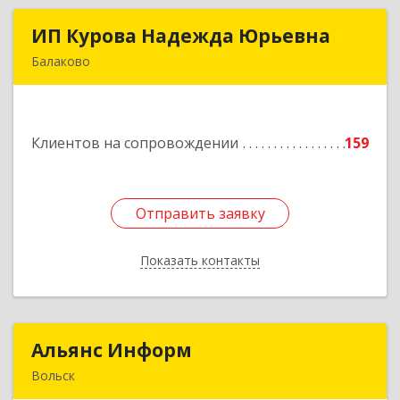
ИП Курова Надежда Юрьевна
ИП Курова Надежда Юрьевна
Балаково
413857, Саратовская обл, Балаково г,
Комсомольская ул, дом № 51, кв.81
Клиентов на сопровождении
159
Подробнее
Отправить заявку
Отправить заявку
Показать контакты
Назад
Альянс Информ
Альянс Информ
Вольск
412906, Саратовская обл, Вольск г,