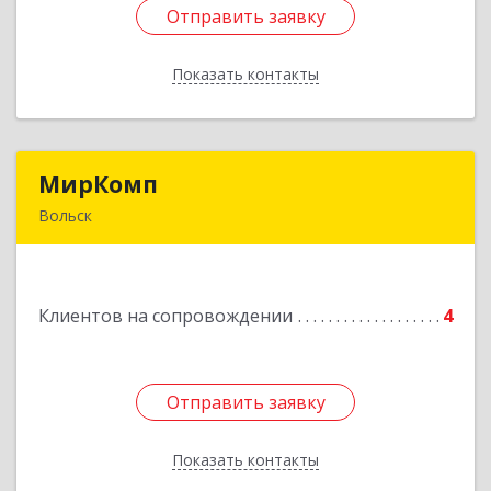
Отправить заявку
Отправить заявку
Показать контакты
Назад
МирКомп
МирКомп
Вольск
412900, Саратовская обл, Вольск г,
Володарского ул, дом № 86
Клиентов на сопровождении
4
Подробнее
Отправить заявку
Отправить заявку
Показать контакты
Назад