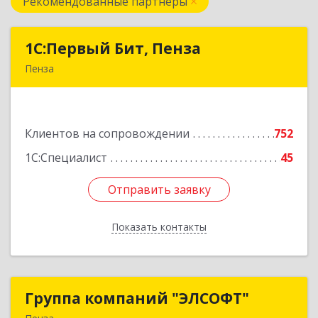
Рекомендованные партнеры
1С:Первый Бит, Пенза
1С:Первый Бит, Пенза
Пенза
440000, Пензенская обл, Пенза г, Московская
ул, дом № 15, пом.1
Клиентов на сопровождении
752
Подробнее
1С:Специалист
45
Отправить заявку
Отправить заявку
Показать контакты
Назад
Группа компаний "ЭЛСОФТ"
Группа компаний "ЭЛСОФТ"