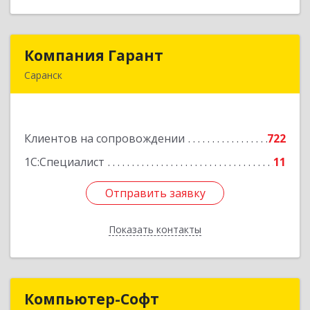
Компания Гарант
Компания Гарант
Саранск
430005, Мордовия Респ, Саранск г,
Большевистская ул, дом № 60, этаж 4 оф.7
Клиентов на сопровождении
722
Подробнее
1С:Специалист
11
Отправить заявку
Отправить заявку
Показать контакты
Назад
Компьютер-Софт
Компьютер-Софт