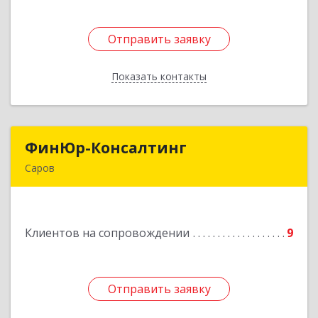
Отправить заявку
Отправить заявку
Показать контакты
Назад
ФинЮр-Консалтинг
ФинЮр-Консалтинг
Саров
607190, Нижегородская обл, Саров г,
Куйбышева ул, дом № 11
Клиентов на сопровождении
9
Подробнее
Отправить заявку
Отправить заявку