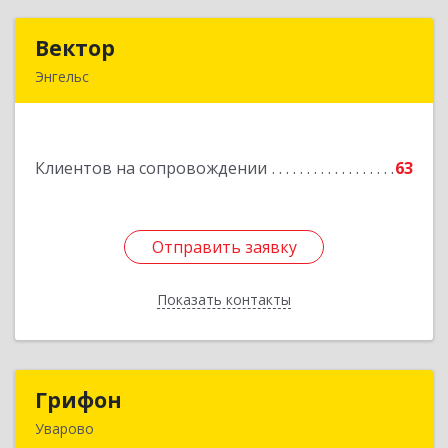
Вектор
Вектор
Энгельс
413107, Саратовская обл, Энгельс г, Трудовая
ул, дом № 12/1, квартира №216
Клиентов на сопровождении
63
Подробнее
Отправить заявку
Отправить заявку
Показать контакты
Назад
Грифон
Грифон
Уварово