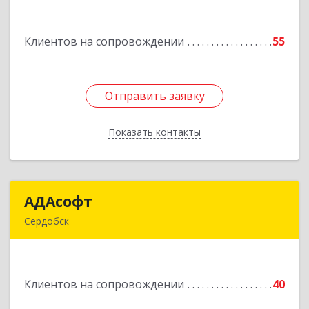
Промышленная ул, дом № 25
Клиентов на сопровождении
55
Подробнее
Отправить заявку
Отправить заявку
Показать контакты
Назад
АДАсофт
АДАсофт
Сердобск
442894, Пензенская обл, Сердобск г,
Чайковского ул, дом № 96А, кв.6
Клиентов на сопровождении
40
Подробнее