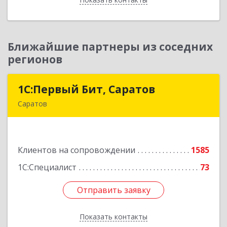
Ближайшие партнеры из соседних
регионов
1С:Первый Бит, Саратов
1С:Первый Бит, Саратов
Саратов
410005, Саратовская обл, Саратов г,
Астраханская ул, дом № 87, корпус 50
Клиентов на сопровождении
1585
Подробнее
1С:Специалист
73
Отправить заявку
Отправить заявку
Показать контакты
Назад