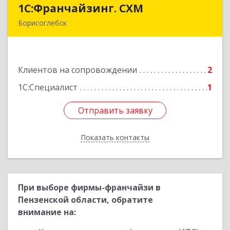
1С:Франчайзинг. СХМ
1С:Франчайзинг. СХМ
Борисоглебск
397165, Воронежская обл, Борисоглебский р-н,
Борисоглебск г, Матросовская ул, дом № 127
Клиентов на сопровождении
2
Подробнее
1С:Специалист
1
Отправить заявку
Отправить заявку
Показать контакты
Назад
При выборе фирмы-франчайзи в
Пензенской области, обратите
внимание на: