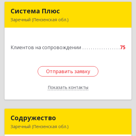
Система Плюс
Система Плюс
Заречный (Пензенская обл.)
442960, Пензенская обл, Заречный г,
Комсомольская ул, дом № 1-205
Клиентов на сопровождении
75
Подробнее
Отправить заявку
Отправить заявку
Показать контакты
Назад
Содружество
Содружество
Заречный (Пензенская обл.)
442962, Пензенская обл, Заречный г,