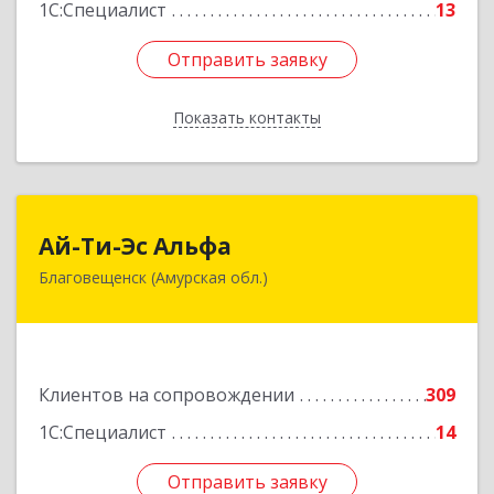
1С:Специалист
13
Отправить заявку
Отправить заявку
Показать контакты
Назад
Ай-Ти-Эс Альфа
Ай-Ти-Эс Альфа
Благовещенск (Амурская обл.)
675000, Амурская обл, Благовещенск г, Зейская
ул, дом № 134, оф.515
Подробнее
Клиентов на сопровождении
309
1С:Специалист
14
Отправить заявку
Отправить заявку