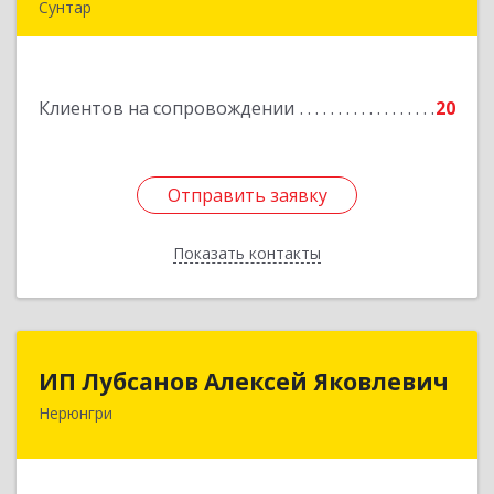
Сунтар
Подробнее
Клиентов на сопровождении
20
Отправить заявку
Отправить заявку
Показать контакты
Назад
ИП Лубсанов Алексей Яковлевич
ИП Лубсанов Алексей Яковлевич
Нерюнгри
675002, Амурская область, г. Благовещенск, ул.
Краснофлотская ,77/1, кв.38