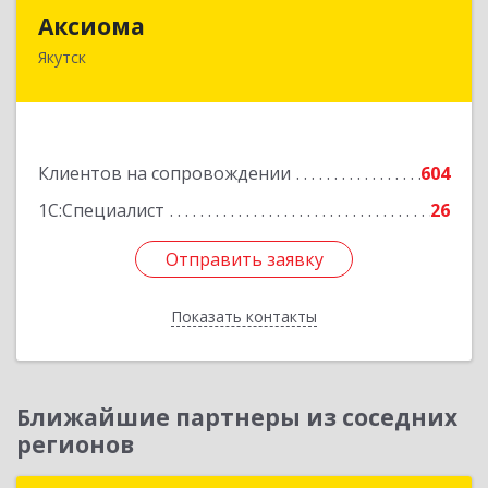
Аксиома
Аксиома
Якутск
677000, Саха /Якутия/ Респ, Якутск г, Чиряева
ул, дом № 1, кв.19
Подробнее
Клиентов на сопровождении
604
1С:Специалист
26
Отправить заявку
Отправить заявку
Показать контакты
Назад
Ближайшие партнеры из соседних
регионов