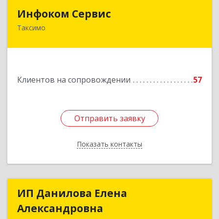
Инфоком Сервис
Инфоком Сервис
Таксимо
671560, Республика Бурятия, Муйский р-н, пгт.
Таксимо, ул. Железнодорожников, дом 14
Подробнее
Клиентов на сопровождении
57
Отправить заявку
Отправить заявку
Показать контакты
Назад
ИП Данилова Елена
ИП Данилова Елена
Александровна
Александровна