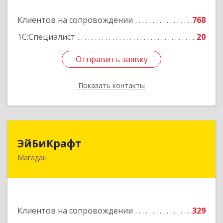
Подробнее
Клиентов на сопровождении
768
1С:Специалист
20
Отправить заявку
Отправить заявку
Показать контакты
Назад
ЭйБиКрафт
ЭйБиКрафт
Магадан
685000, Магаданская обл, Магадан г, Полярная
ул, дом № 21А
Подробнее
Клиентов на сопровождении
329