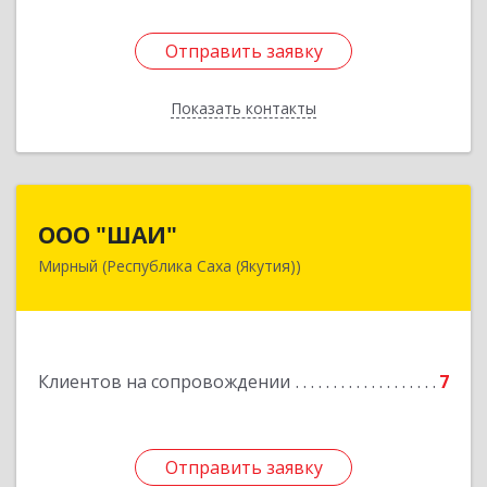
Отправить заявку
Отправить заявку
Показать контакты
Назад
ООО "ШАИ"
ООО "ШАИ"
Мирный (Республика Саха (Якутия))
678175, Республика Саха (Якутия), у.
Мирнинский, г. Мирный, ул. Ленина, дом 34,
квартира 5
Подробнее
Клиентов на сопровождении
7
Отправить заявку
Отправить заявку