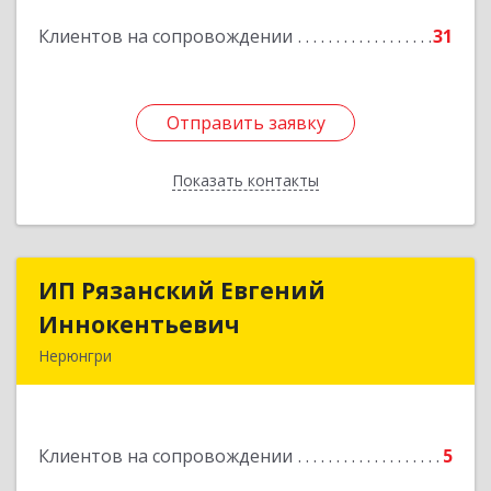
Подробнее
Клиентов на сопровождении
31
Отправить заявку
Отправить заявку
Показать контакты
Назад
ИП Рязанский Евгений
ИП Рязанский Евгений
Иннокентьевич
Иннокентьевич
Нерюнгри
678967, Саха /Якутия/ Респ, Нерюнгри г,
Дружбы Народов пр-кт, дом № 14
Клиентов на сопровождении
5
Подробнее