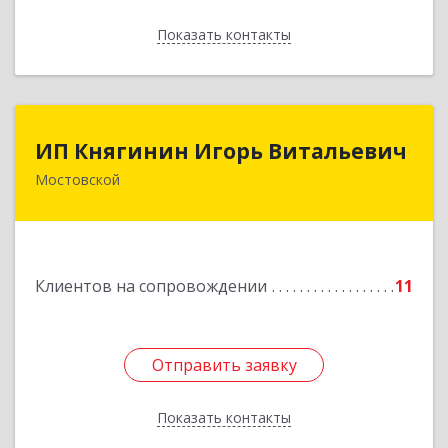
Показать контакты
Назад
ИП Княгинин Игорь Витальевич
ИП Княгинин Игорь Витальевич
Мостовской
352570, Краснодарский край, Мостовский р-н,
Мостовской пгт, Гоголя ул, дом № 113, кв.3
Подробнее
Клиентов на сопровождении
11
Отправить заявку
Отправить заявку
Показать контакты
Назад