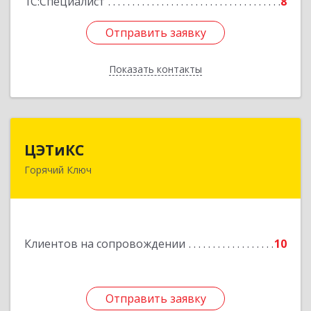
1С:Специалист
8
Отправить заявку
Отправить заявку
Показать контакты
Назад
ЦЭТиКС
ЦЭТиКС
Горячий Ключ
353290, Краснодарский край, Горячий Ключ г,
Ленина ул, дом № 208, оф.21
Подробнее
Клиентов на сопровождении
10
Отправить заявку
Отправить заявку