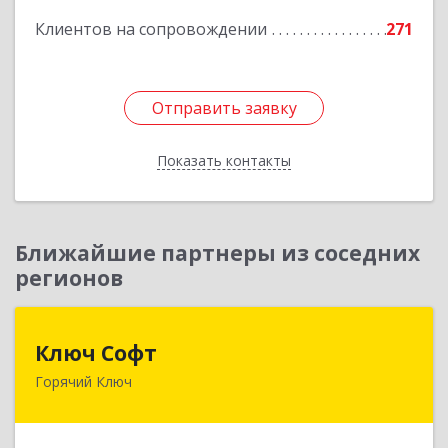
Клиентов на сопровождении
271
Отправить заявку
Отправить заявку
Показать контакты
Назад
Ближайшие партнеры из соседних
регионов
Ключ Софт
Ключ Софт
Горячий Ключ
353287, Краснодарский край, Горячий Ключ г,
Первомайский п, Бендуса ул, дом № 13