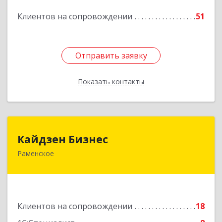
Подробнее
Клиентов на сопровождении
51
Отправить заявку
Отправить заявку
Показать контакты
Назад
Кайдзен Бизнес
Кайдзен Бизнес
Раменское
140165, Московская обл, Раменское г,
Гжельского Кирпичного Завода п, дом № 11,
кв.12
Подробнее
Клиентов на сопровождении
18