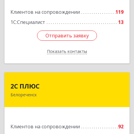
Подробнее
Клиентов на сопровождении
119
1С:Специалист
13
Отправить заявку
Отправить заявку
Показать контакты
Назад
2С ПЛЮС
2С ПЛЮС
Белореченск
352630, Краснодарский край, Белореченский р-
н, Белореченск г, Мира ул, дом № 63
Подробнее
Клиентов на сопровождении
92