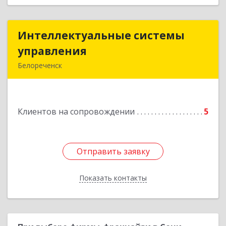
Интеллектуальные системы
Интеллектуальные системы
управления
управления
Белореченск
352630, Краснодарский край, Белореченск г,
Луценко ул, дом № 103
Клиентов на сопровождении
5
Подробнее
Отправить заявку
Отправить заявку
Показать контакты
Назад