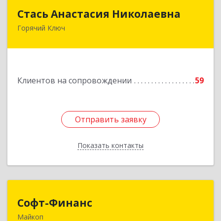
Стась Анастасия Николаевна
Стась Анастасия Николаевна
Горячий Ключ
353290, г. Горячий Ключ, ул. Ленина, д. 242,
кв.23
Подробнее
Клиентов на сопровождении
59
Отправить заявку
Отправить заявку
Показать контакты
Назад
Софт-Финанс
Софт-Финанс
Майкоп
385006, Адыгея Респ, Майкоп г, Калинина ул,