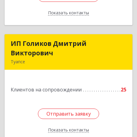
Показать контакты
Назад
ИП Голиков Дмитрий
ИП Голиков Дмитрий
Викторович
Викторович
Туапсе
352803, Краснодарский край, Туапсинский р-н,
Туапсе г, Калараша ул, дом № 53, кв.4
Клиентов на сопровождении
25
Подробнее
Отправить заявку
Отправить заявку
Показать контакты
Назад