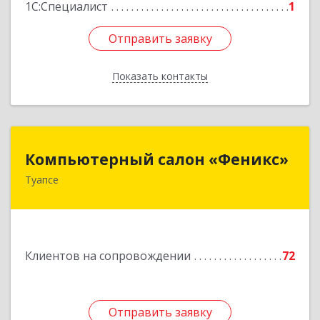
1С:Специалист
1
Отправить заявку
Отправить заявку
Показать контакты
Назад
Компьютерный салон «Феникс»
Компьютерный салон «Феникс»
Туапсе
352800, Краснодарский край, Туапсинский р-н,
Туапсе г, Красной Армии ул, дом № 22
Подробнее
Клиентов на сопровождении
72
Отправить заявку
Отправить заявку