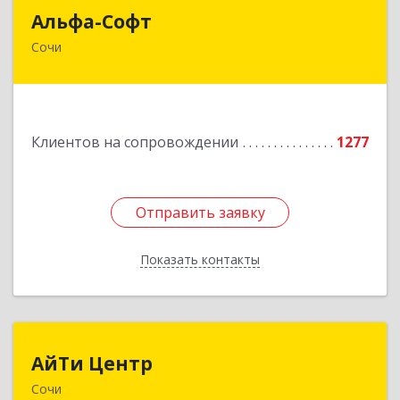
Альфа-Софт
Альфа-Софт
Сочи
354000, Краснодарский край, Сочи г, Роз ул,
дом № 119, этаж 3
Подробнее
Клиентов на сопровождении
1277
Отправить заявку
Отправить заявку
Показать контакты
Назад
АйТи Центр
АйТи Центр
Сочи
354000, Краснодарский край, Сочи, Московская