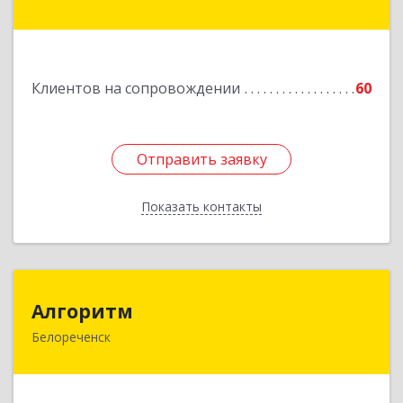
дом № 210С
Подробнее
Клиентов на сопровождении
60
Отправить заявку
Отправить заявку
Показать контакты
Назад
Алгоритм
Алгоритм
Белореченск
352630, Краснодарский край, Белореченский р-
н, Белореченск г, Гоголя ул, дом № 53, кв.75