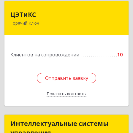
ЦЭТиКС
ЦЭТиКС
Горячий Ключ
353290, Краснодарский край, Горячий Ключ г,
Ленина ул, дом № 208, оф.21
Подробнее
Клиентов на сопровождении
10
Отправить заявку
Отправить заявку
Показать контакты
Назад
Интеллектуальные системы
Интеллектуальные системы
управления
управления