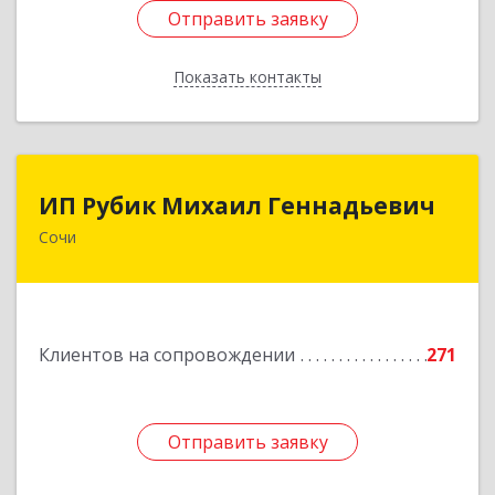
Отправить заявку
Отправить заявку
Показать контакты
Назад
ИП Рубик Михаил Геннадьевич
ИП Рубик Михаил Геннадьевич
Сочи
354003, Краснодарский край, Сочи г,
Макаренко ул, дом № 6/2
Подробнее
Клиентов на сопровождении
271
Отправить заявку
Отправить заявку