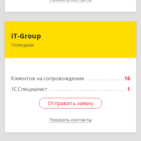
iT-Group
iT-Group
Геленджик
353460, Краснодарский край, Геленджик г,
Керченская ул, дом № 4, оф.6
Подробнее
Клиентов на сопровождении
16
1С:Специалист
1
Отправить заявку
Отправить заявку
Показать контакты
Назад