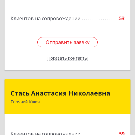
Подробнее
Клиентов на сопровождении
53
Отправить заявку
Отправить заявку
Показать контакты
Назад
Стась Анастасия Николаевна
Стась Анастасия Николаевна
Горячий Ключ
353290, г. Горячий Ключ, ул. Ленина, д. 242,
кв.23
Подробнее
Клиентов на сопровождении
59