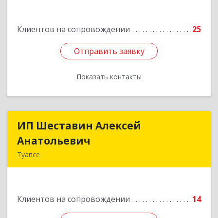
Туапсе г, Калараша ул, дом № 53, кв.4
Клиентов на сопровождении
25
Подробнее
Отправить заявку
Отправить заявку
Показать контакты
Назад
ИП Шеставин Алексей
ИП Шеставин Алексей
Анатольевич
Анатольевич
Туапсе
352800, Краснодарский край, Туапсинский р-н,
Туапсе г, Красных Командиров ул, дом № 22Б
Клиентов на сопровождении
14
Подробнее