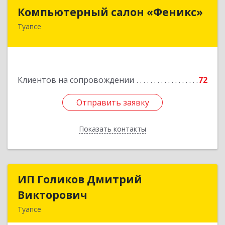
Компьютерный салон «Феникс»
Компьютерный салон «Феникс»
Туапсе
352800, Краснодарский край, Туапсинский р-н,
Туапсе г, Красной Армии ул, дом № 22
Подробнее
Клиентов на сопровождении
72
Отправить заявку
Отправить заявку
Показать контакты
Назад
ИП Голиков Дмитрий
ИП Голиков Дмитрий
Викторович
Викторович
Туапсе
352803, Краснодарский край, Туапсинский р-н,