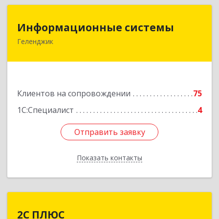
Информационные системы
Информационные системы
Геленджик
353475, Краснодарский край, Геленджик г,
Нахимова ул, дом № 2
Подробнее
Клиентов на сопровождении
75
1С:Специалист
4
Отправить заявку
Отправить заявку
Показать контакты
Назад
2С ПЛЮС
2С ПЛЮС