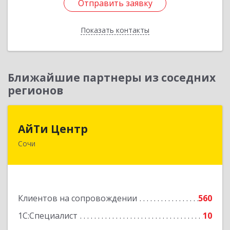
Отправить заявку
Отправить заявку
Показать контакты
Назад
Ближайшие партнеры из соседних
регионов
АйТи Центр
АйТи Центр
Сочи
354000, Краснодарский край, Сочи, Московская
ул, дом № 19
Подробнее
Клиентов на сопровождении
560
1С:Специалист
10