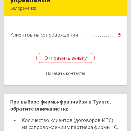
Белореченск
352630, Краснодарский край, Белореченск г,
Луценко ул, дом № 103
Клиентов на сопровождении
5
Подробнее
Отправить заявку
Отправить заявку
Показать контакты
Назад
При выборе фирмы-франчайзи в Туапсе,
обратите внимание на:
Количество клиентов (договоров ИТС)
на сопровождении у партнера фирмы 1С.