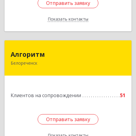
Отправить заявку
Отправить заявку
Показать контакты
Назад
Алгоритм
Алгоритм
Белореченск
352630, Краснодарский край, Белореченский р-
н, Белореченск г, Гоголя ул, дом № 53, кв.75
Подробнее
Клиентов на сопровождении
51
Отправить заявку
Отправить заявку
Показать контакты
Назад