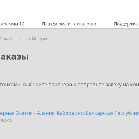
ограммы 1С
Платформа и технологии
Поддержка 
:Онлайн-заказы в Моздоке
заказы
очками, выберите партнёра и отправьте заявку на ко
ерная Осетия - Алания
,
Кабардино-Балкарская Республи
блика