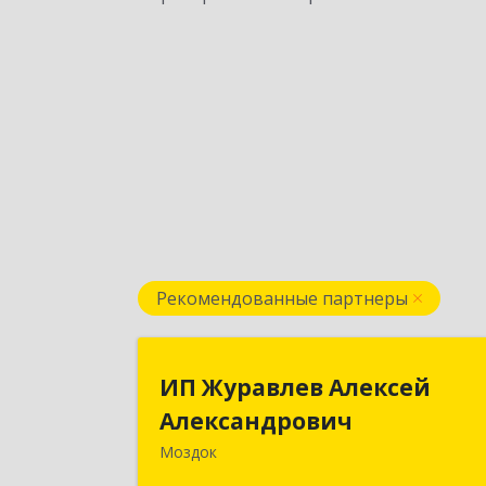
Рекомендованные партнеры
ИП Журавлев Алексе
ИП Журавлев Алексей
Александрови
Александрович
Моздок
363750, Северная Осетия - Алани
Респ, Моздок г, Кирова ул, дом № 4