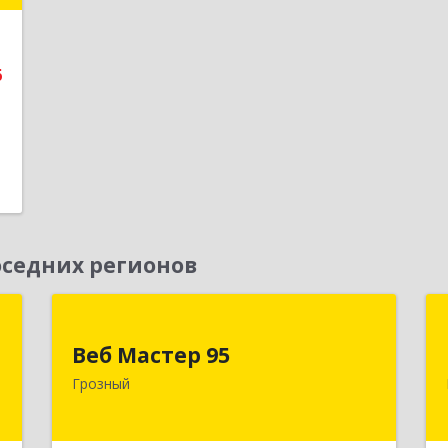
е
6
седних регионов
Д
Веб Мастер 95
Веб Мастер 95
,
364050, Чеченская Респ, Грозный г,
Грозный
А
Им Гайрбекова Муслима
Гайрбековича ул, дом № 72
е