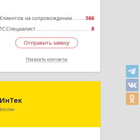
Клиентов на сопровождении
566
1С:Специалист
8
Отправить заявку
Отправить заявку
Показать контакты
Назад
ИнТек
ИнТек
363000, Северная Осетия - Алания
Беслан
Респ, Правобережный, Беслан г,
Комсомольская ул, дом № 69
Подробнее