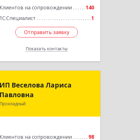
Клиентов на сопровождении
140
1С:Специалист
1
Отправить заявку
Отправить заявку
Показать контакты
Назад
ИП Веселова Лариса
ИП Веселова Лариса
Павловна
Павловна
Прохладный
361045, Кабардино-Балкарская Респ,
Прохладный г, Добровольская ул, дом
№ 31
Подробнее
Клиентов на сопровождении
98