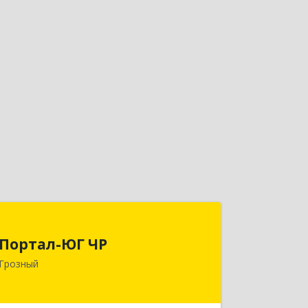
Портал-ЮГ ЧР
Портал-ЮГ ЧР
364906, Чеченская Респ, Грозный г,
Грозный
Путина пр-кт, дом № 30
Подробнее