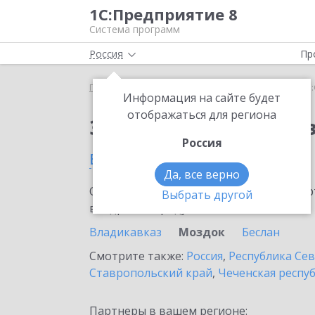
1С:Предприятие 8
Система программ
Россия
Пр
Главная
Сервисы ИТС
1С:Онлайн-заказы
1С
Информация на сайте будет
отображаться для региона
Заказать 1С:Онлайн-
Россия
в Моздоке
Да, все верно
Ознакомьтесь с информационными карт
Выбрать другой
внедрение продукта.
Владикавказ
Моздок
Беслан
Смотрите также:
Россия
,
Республика Сев
Ставропольский край
,
Чеченская респу
Партнеры в вашем регионе: