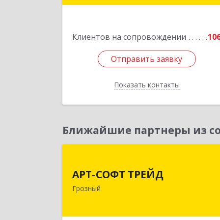
Подробне
Клиентов на сопровождении
10
Отправить заявку
Отправить заявку
Показать контакты
Назад
Ближайшие партнеры из со
АРТ-СОФТ ТРЕЙ
АРТ-СОФТ ТРЕЙД
364013, Чеченская Респ, Грозный г
Грозный
Полярников ул, дом № 36
Подробне