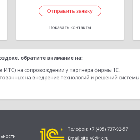
Отправить заявку
Отправить заявку
Показать контакты
Назад
здоке, обратите внимание на:
в ИТС) на сопровождении у партнера фирмы 1С.
стованных на внедрение технологий и решений системы
Телефон:
+7 (495) 737-92-57
льности
Email:
site_v8@1c.ru