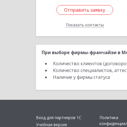
Отправить заявку
Отправить заявку
Показать контакты
Назад
При выборе фирмы-франчайзи в Мо
Количество клиентов (договоро
Количество специалистов, атте
Наличие у фирмы статуса
Вход для партнеров 1С
Политика
конфиденциа
Учебная версия