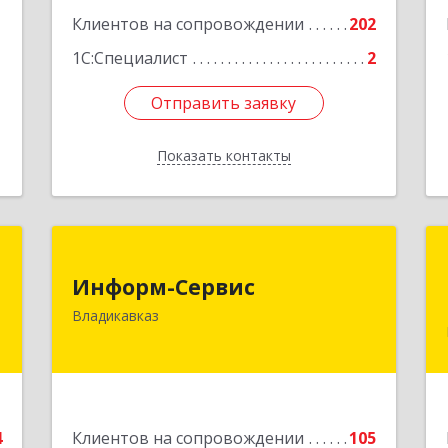
1
Клиентов на сопровождении
202
е
1
1С:Специалист
2
Отправить заявку
Отправить заявку
Показать контакты
Назад
b
Информ-Сервис
Информ-Сервис
я
362020, Северная Осетия - Алания
Владикавказ
я
Респ, Владикавказ г, Островского ул,
7
дом № 12, пом.3
е
Подробнее
4
Клиентов на сопровождении
105