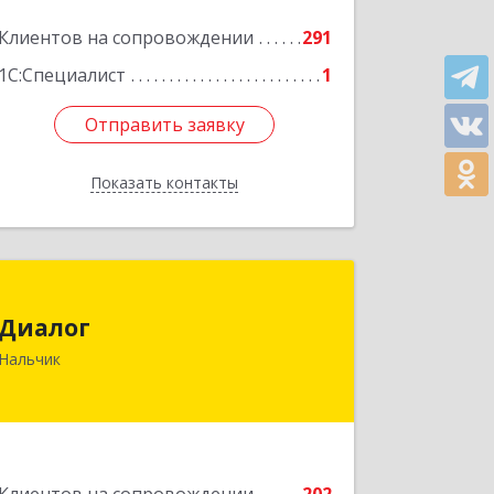
Клиентов на сопровождении
291
1С:Специалист
1
Отправить заявку
Отправить заявку
Показать контакты
Назад
Диалог
Диалог
360016, Кабардино-Балкарская Респ,
Нальчик
Нальчик г, Калюжного ул, дом № 3,
этаж 2
Подробнее