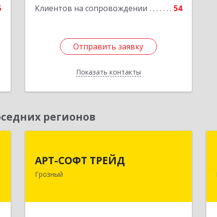
6
Клиентов на сопровождении
54
Отправить заявку
Отправить заявку
Показать контакты
Назад
седних регионов
т
АРТ-СОФТ ТРЕЙД
АРТ-СОФТ ТРЕЙД
,
364013, Чеченская Респ, Грозный г,
Грозный
м
Полярников ул, дом № 36А
4
Подробнее
е