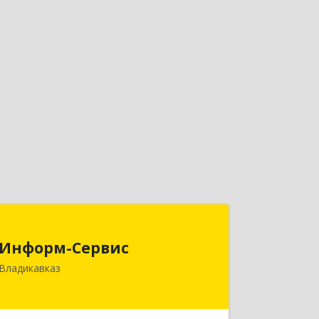
Информ-Сервис
Информ-Сервис
362020, Северная Осетия - Алания
Владикавказ
Респ, Владикавказ г, Островского ул,
дом № 12, пом.3