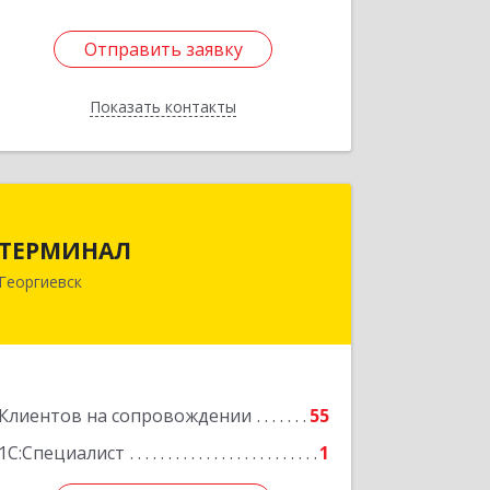
Отправить заявку
Отправить заявку
Показать контакты
Назад
ТЕРМИНАЛ
ТЕРМИНАЛ
357820, Ставропольский край,
Георгиевск
Георгиевск г, Калинина ул, дом № 109
Подробнее
Клиентов на сопровождении
55
1С:Специалист
1