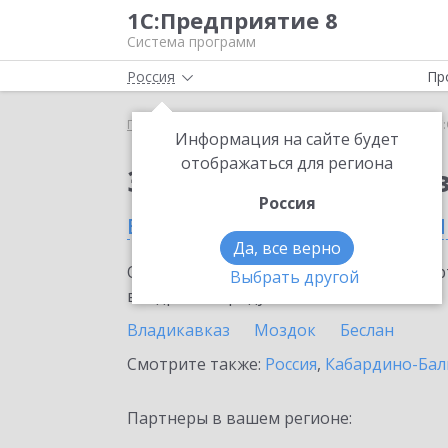
1С:Предприятие 8
Система программ
Россия
Пр
Главная
Сервисы ИТС
1С:Онлайн-заказы
1С:
Информация на сайте будет
отображаться для региона
Заказать 1С:Онлайн-
Россия
в Республике Северная
Да, все верно
Ознакомьтесь с информационными карт
Выбрать другой
внедрение продукта.
Владикавказ
Моздок
Беслан
Смотрите также:
Россия
,
Кабардино-Бал
Партнеры в вашем регионе: