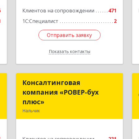
6
Клиентов на сопровождении
471
3
1С:Специалист
2
Отправить заявку
Отправить заявку
Показать контакты
Назад
Р
Консалтинговая
Консалтинговая
компания «РОВЕР-бух
компания «РОВЕР-бух
,
плюс»
плюс»
0
Нальчик
360004, Кабардино-Балкарская Респ,
е
Нальчик г, Кирова ул, дом № 233