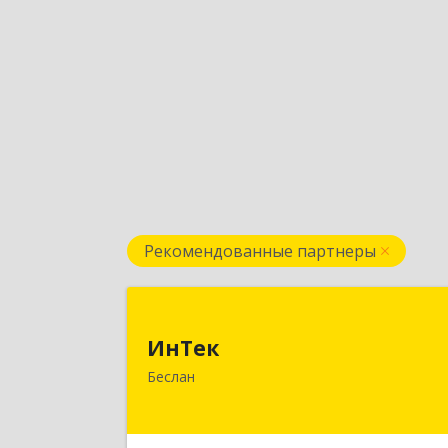
Рекомендованные партнеры
ИнТе
ИнТек
363000, Северная Осетия - Алани
Беслан
Респ, Правобережный, Беслан г
Комсомольская ул, дом № 6