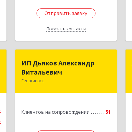
Отправить заявку
Отправить заявку
Показать контакты
Назад
Т
ИП Дьяков Александр
ИП Дьяков Александр
Витальевич
Витальевич
,
я
Георгиевск
1
Подробнее
е
6
Клиентов на сопровождении
51
2