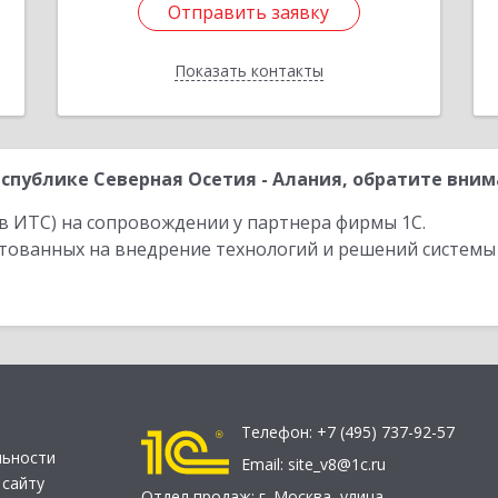
Отправить заявку
Отправить заявку
Показать контакты
Назад
публике Северная Осетия - Алания, обратите вним
в ИТС) на сопровождении у партнера фирмы 1С.
стованных на внедрение технологий и решений системы
Телефон:
+7 (495) 737-92-57
льности
Email:
site_v8@1c.ru
 сайту
Отдел продаж:
г. Москва
,
улица