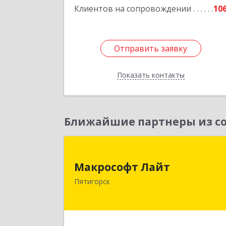
Клиентов на сопровождении
10
Отправить заявку
Отправить заявку
Показать контакты
Назад
Ближайшие партнеры из со
Макрософт Лай
Макрософт Лайт
357501, Ставропольский край
Пятигорск
Пятигорск г, Коста Хетагурова ул, до
№ 
Подробне