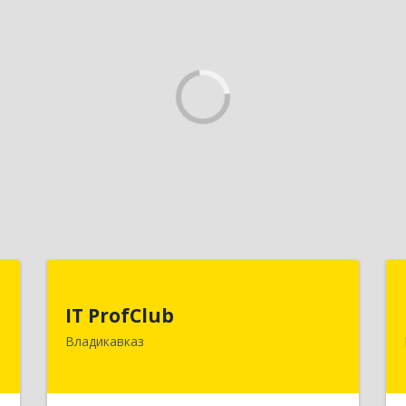
к
IT ProfClub
IT ProfClub
я
362045, Северная Осетия - Алания
Владикавказ
,
Респ, Владикавказ г, Международная
9
ул, дом № 2 "А", этаж 5, каб.507