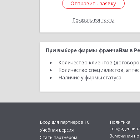
Отправить заявку
Отправить заявку
Показать контакты
Назад
При выборе фирмы-франчайзи в Рес
Количество клиентов (договоро
Количество специалистов, атте
Наличие у фирмы статуса
Вход для партнеров 1С
Политика
конфиденциа
Учебная версия
Замечания по
Стать партнером