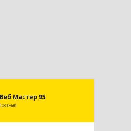
Веб Мастер 95
Веб Мастер 95
364050, Чеченская Респ, Грозный г,
Грозный
Им Гайрбекова Муслима
Гайрбековича ул, дом № 72
Подробнее