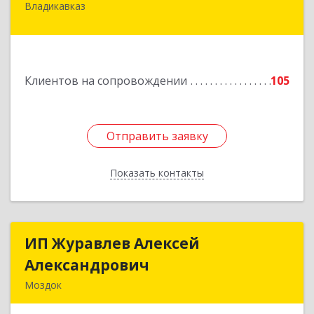
Владикавказ
362020, Северная Осетия - Алания Респ,
Владикавказ г, Островского ул, дом № 12, пом.3
Подробнее
Клиентов на сопровождении
105
Отправить заявку
Отправить заявку
Показать контакты
Назад
ИП Журавлев Алексей
ИП Журавлев Алексей
Александрович
Александрович
Моздок
363750, Северная Осетия - Алания Респ, Моздок