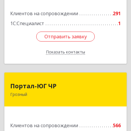
Подробнее
Клиентов на сопровождении
291
1С:Специалист
1
Отправить заявку
Отправить заявку
Показать контакты
Назад
Портал-ЮГ ЧР
Портал-ЮГ ЧР
Грозный
364906, Чеченская Респ, Грозный г, Путина пр-
кт, дом № 30
Подробнее
Клиентов на сопровождении
566