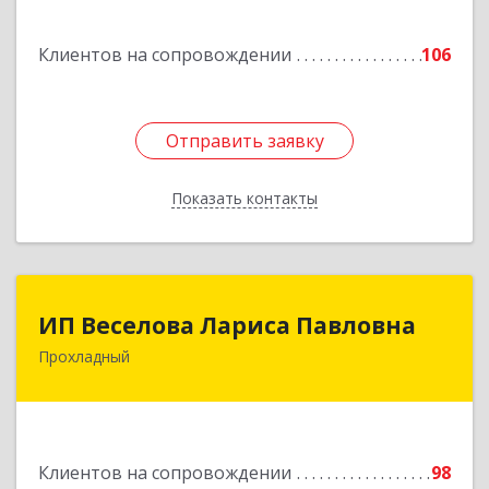
г, Кирова ул, дом № 41
Клиентов на сопровождении
106
Подробнее
Отправить заявку
Отправить заявку
Показать контакты
Назад
ИП Веселова Лариса Павловна
ИП Веселова Лариса Павловна
Прохладный
361045, Кабардино-Балкарская Респ,
Прохладный г, Добровольская ул, дом № 31
Подробнее
Клиентов на сопровождении
98