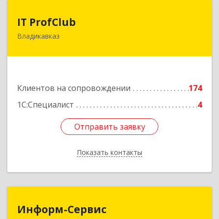
IT ProfClub
IT ProfClub
Владикавказ
362045, Северная Осетия - Алания Респ,
Владикавказ г, Международная ул, дом № 2 "А",
этаж 5, каб.507
Подробнее
Клиентов на сопровождении
174
1С:Специалист
4
Отправить заявку
Отправить заявку
Показать контакты
Назад
Информ-Сервис
Информ-Сервис