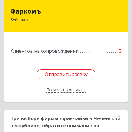
Фаркомъ
Фаркомъ
Буйнакск
Подробнее
Клиентов на сопровождении
3
Отправить заявку
Отправить заявку
Показать контакты
Назад
При выборе фирмы-франчайзи в Чеченской
республике, обратите внимание на: