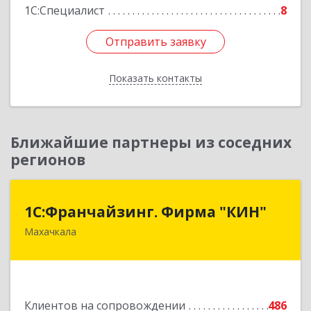
1С:Специалист
8
Отправить заявку
Отправить заявку
Показать контакты
Назад
Ближайшие партнеры из соседних
регионов
1С:Франчайзинг. Фирма "КИН"
1С:Франчайзинг. Фирма "КИН"
Махачкала
367030, Дагестан Респ, Махачкала г, И.Казака
ул, дом № 31
Подробнее
Клиентов на сопровождении
486