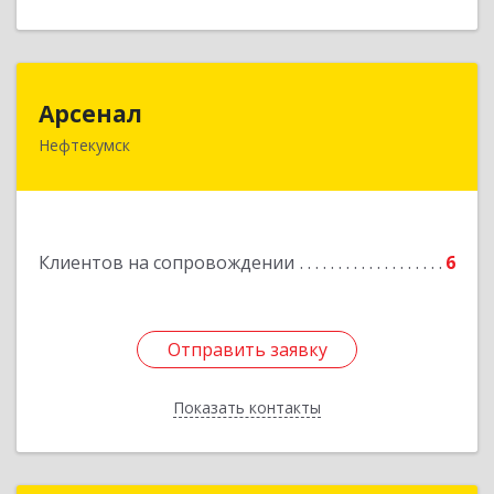
Арсенал
Арсенал
Нефтекумск
Ставропольский край, Нефтекумск г,
Дзержинского ул, дом № 11А
Подробнее
Клиентов на сопровождении
6
Отправить заявку
Отправить заявку
Показать контакты
Назад