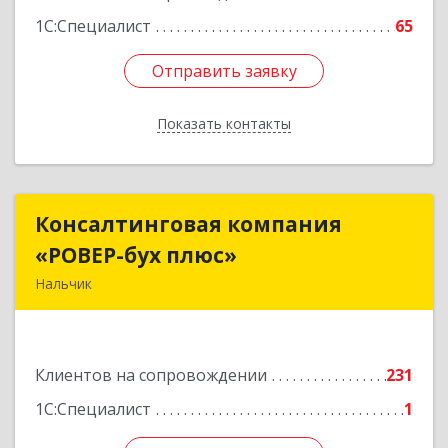
1С:Специалист
65
Отправить заявку
Отправить заявку
Показать контакты
Назад
Консалтинговая компания
Консалтинговая компания
«РОВЕР-бух плюс»
«РОВЕР-бух плюс»
Нальчик
360004, Кабардино-Балкарская Респ, Нальчик г,
Кирова ул, дом № 233
Клиентов на сопровождении
231
Подробнее
1С:Специалист
1