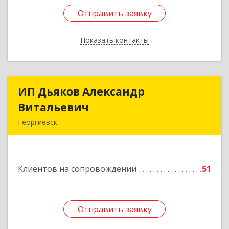
Отправить заявку
Отправить заявку
Показать контакты
Назад
ИП Дьяков Александр
ИП Дьяков Александр
Витальевич
Витальевич
Георгиевск
Подробнее
Клиентов на сопровождении
51
Отправить заявку
Отправить заявку