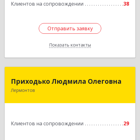
Клиентов на сопровождении
38
Отправить заявку
Отправить заявку
Показать контакты
Назад
Приходько Людмила Олеговна
Приходько Людмила Олеговна
Лермонтов
357341, Лермонтов г, П.Лумумбы ул, дом №
43/2, кв.44
Подробнее
Клиентов на сопровождении
29