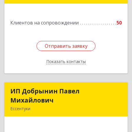
357840, Ставропольский край, Георгиевский р-
н, Александрийская ст-ца, Курдюмовский пер,
дом № 10
Клиентов на сопровождении
50
Подробнее
Отправить заявку
Отправить заявку
Показать контакты
Назад
ИП Добрынин Павел
ИП Добрынин Павел
Михайлович
Михайлович
Ессентуки
Подробнее