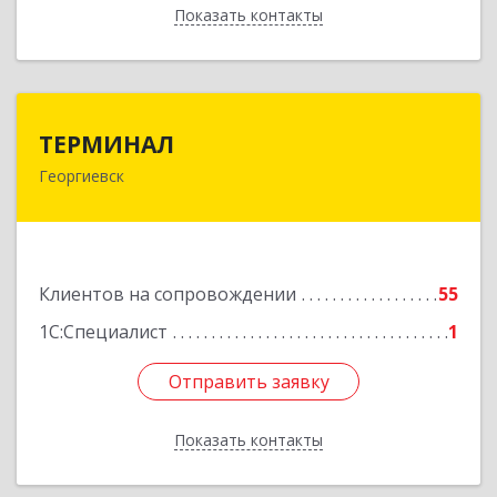
Показать контакты
Назад
ТЕРМИНАЛ
ТЕРМИНАЛ
Георгиевск
357820, Ставропольский край, Георгиевск г,
Калинина ул, дом № 109
Подробнее
Клиентов на сопровождении
55
1С:Специалист
1
Отправить заявку
Отправить заявку
Показать контакты
Назад