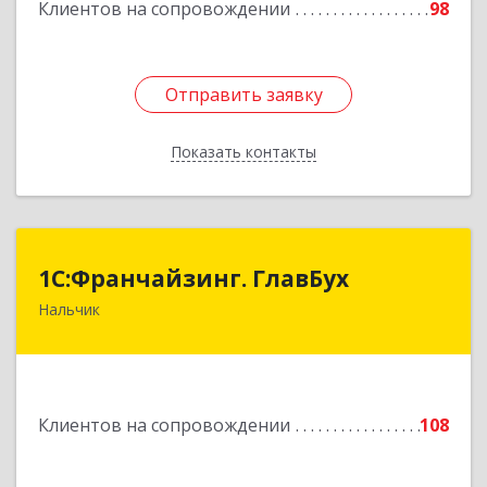
Клиентов на сопровождении
98
Отправить заявку
Отправить заявку
Показать контакты
Назад
1С:Франчайзинг. ГлавБух
1С:Франчайзинг. ГлавБух
Нальчик
360000, Кабардино-Балкарская Респ, Нальчик г,
Пачева ул, дом № 13, ТОД Европа, этаж 3, оф.2
Подробнее
Клиентов на сопровождении
108