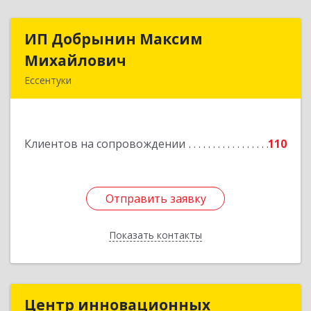
ИП Добрынин Максим
ИП Добрынин Максим
Михайлович
Михайлович
Ессентуки
357601, Ставропольский край, Ессентуки,
Спасателей, дом № 5, кв.43
Клиентов на сопровождении
110
Подробнее
Отправить заявку
Отправить заявку
Показать контакты
Назад
Центр инновационных
Центр инновационных