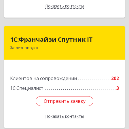
Показать контакты
Назад
1С:Франчайзи Спутник IT
1С:Франчайзи Спутник IT
Железноводск
357430, Ставропольский край, город-курорт
Железноводск, Иноземцево п, Свободы ул, дом
№ 136
Подробнее
Клиентов на сопровождении
202
1С:Специалист
3
Отправить заявку
Отправить заявку
Показать контакты
Назад