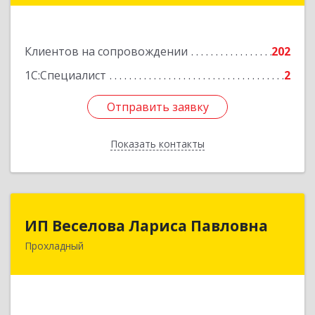
Подробнее
Клиентов на сопровождении
202
1С:Специалист
2
Отправить заявку
Отправить заявку
Показать контакты
Назад
ИП Веселова Лариса Павловна
ИП Веселова Лариса Павловна
Прохладный
361045, Кабардино-Балкарская Респ,
Прохладный г, Добровольская ул, дом № 31
Подробнее