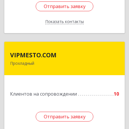
Отправить заявку
Отправить заявку
Показать контакты
Назад
VIPMESTO.COM
VIPMESTO.COM
Прохладный
361045, Кабардино-Балкарская Респ,
Прохладный г, Ленина ул, дом № 89, кв.36
Подробнее
Клиентов на сопровождении
10
Отправить заявку
Отправить заявку