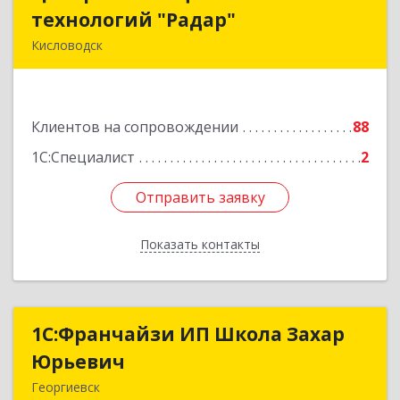
технологий "Радар"
технологий "Радар"
Кисловодск
357000, Ставропольский край, Кисловодск г,
Цандера проезд, дом № 2
Клиентов на сопровождении
88
Подробнее
1С:Специалист
2
Отправить заявку
Отправить заявку
Показать контакты
Назад
1С:Франчайзи ИП Школа Захар
1С:Франчайзи ИП Школа Захар
Юрьевич
Юрьевич
Георгиевск