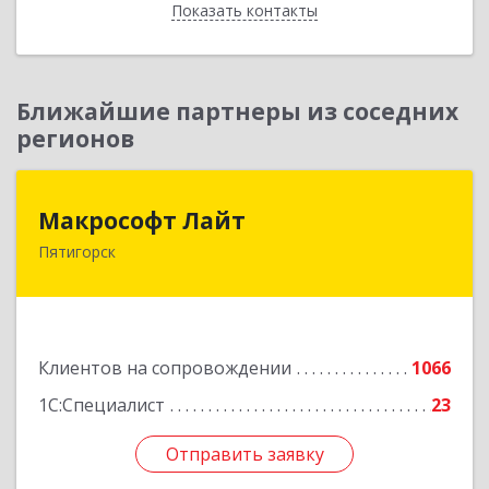
Показать контакты
Назад
Ближайшие партнеры из соседних
регионов
Макрософт Лайт
Макрософт Лайт
Пятигорск
357501, Ставропольский край, Пятигорск г,
Коста Хетагурова ул, дом № 4
Подробнее
Клиентов на сопровождении
1066
1С:Специалист
23
Отправить заявку
Отправить заявку