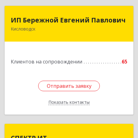
ИП Бережной Евгений Павлович
ИП Бережной Евгений Павлович
Кисловодск
357748, Ставропольский край, Кисловодск г,
Главная ул, дом № 30
Подробнее
Клиентов на сопровождении
65
Отправить заявку
Отправить заявку
Показать контакты
Назад
СПЕКТР ИТ
СПЕКТР ИТ