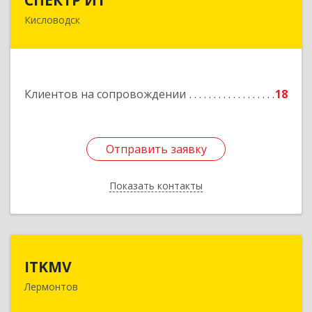
Кисловодск
357736, Ставропольский край, Кисловодск г,
Ставропольская ул, дом № 8
Подробнее
Клиентов на сопровождении
18
Отправить заявку
Отправить заявку
Показать контакты
Назад
ITKMV
ITKMV
Лермонтов
Подробнее