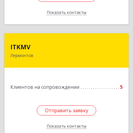
Показать контакты
Назад
ITKMV
ITKMV
Лермонтов
Подробнее
Клиентов на сопровождении
5
Отправить заявку
Отправить заявку
Показать контакты
Назад