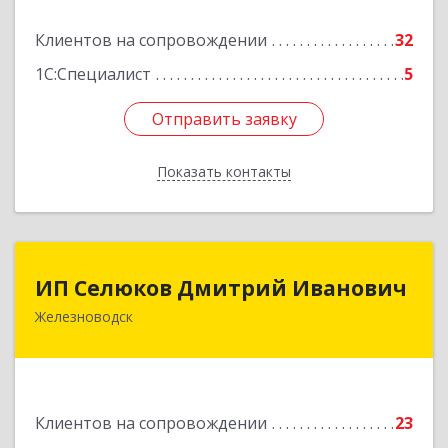
Подробнее
Клиентов на сопровождении
32
1С:Специалист
5
Отправить заявку
Отправить заявку
Показать контакты
Назад
ИП Селюков Дмитрий Иванович
ИП Селюков Дмитрий Иванович
Железноводск
357400, Ставропольский край, Железноводск г,
Энгельса ул, дом № 17, кв.17
Подробнее
Клиентов на сопровождении
23