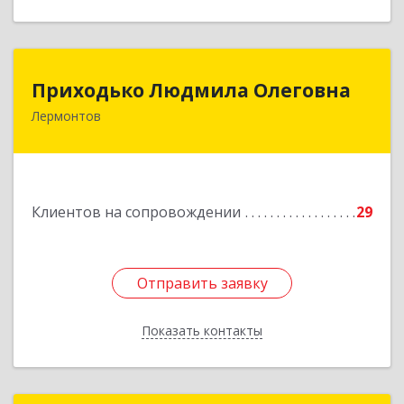
Приходько Людмила Олеговна
Приходько Людмила Олеговна
Лермонтов
357341, Лермонтов г, П.Лумумбы ул, дом №
43/2, кв.44
Подробнее
Клиентов на сопровождении
29
Отправить заявку
Отправить заявку
Показать контакты
Назад