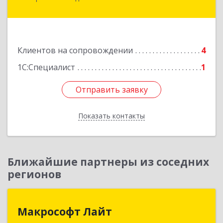
Минераловодский, Минеральные Воды г, 22
Партсъезда пр-кт, домовладение № 9, корпус 1
Подробнее
Клиентов на сопровождении
4
1С:Специалист
1
Отправить заявку
Отправить заявку
Показать контакты
Назад
Ближайшие партнеры из соседних
регионов
Макрософт Лайт
Макрософт Лайт