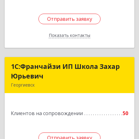
Отправить заявку
Отправить заявку
Показать контакты
Назад
1С:Франчайзи ИП Школа Захар
1С:Франчайзи ИП Школа Захар
Юрьевич
Юрьевич
Георгиевск
357840, Ставропольский край, Георгиевский р-
н, Александрийская ст-ца, Курдюмовский пер,
дом № 10
Клиентов на сопровождении
50
Подробнее
Отправить заявку
Отправить заявку