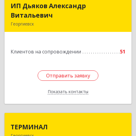
ИП Дьяков Александр
ИП Дьяков Александр
Витальевич
Витальевич
Георгиевск
Подробнее
Клиентов на сопровождении
51
Отправить заявку
Отправить заявку
Показать контакты
Назад
ТЕРМИНАЛ
ТЕРМИНАЛ
Георгиевск