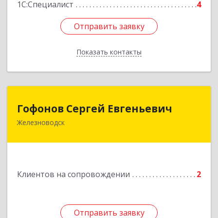
1С:Специалист
4
Отправить заявку
Отправить заявку
Показать контакты
Назад
Гофонов Сергей Евгеньевич
Гофонов Сергей Евгеньевич
Железноводск
Подробнее
Клиентов на сопровождении
2
Отправить заявку
Отправить заявку