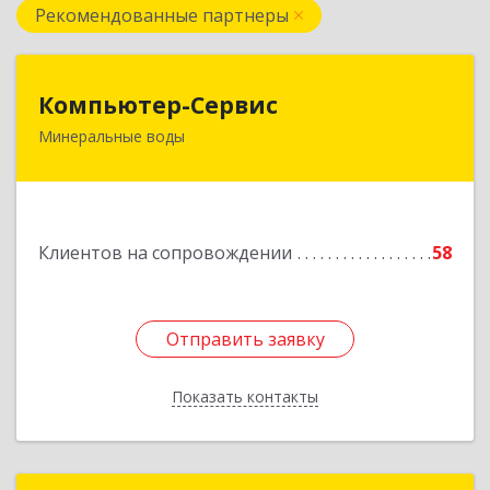
Рекомендованные партнеры
Компьютер-Сервис
Компьютер-Сервис
Минеральные воды
357202, Ставропольский край, Минеральные
Воды г, Гагарина ул, дом № 48
Подробнее
Клиентов на сопровождении
58
Отправить заявку
Отправить заявку
Показать контакты
Назад