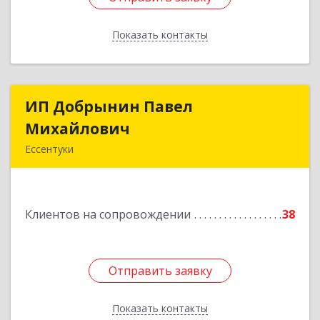
Показать контакты
Назад
ИП Добрынин Павел
ИП Добрынин Павел
Михайлович
Михайлович
Ессентуки
Подробнее
Клиентов на сопровождении
38
Отправить заявку
Отправить заявку
Показать контакты
Назад