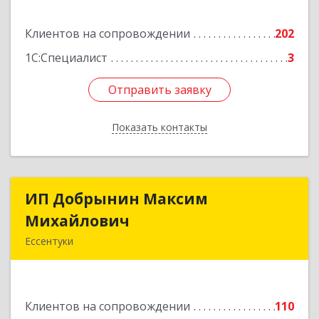
Подробнее
Клиентов на сопровождении
202
1С:Специалист
3
Отправить заявку
Отправить заявку
Показать контакты
Назад
ИП Добрынин Максим
ИП Добрынин Максим
Михайлович
Михайлович
Ессентуки
357601, Ставропольский край, Ессентуки,
Спасателей, дом № 5, кв.43
Клиентов на сопровождении
110
Подробнее