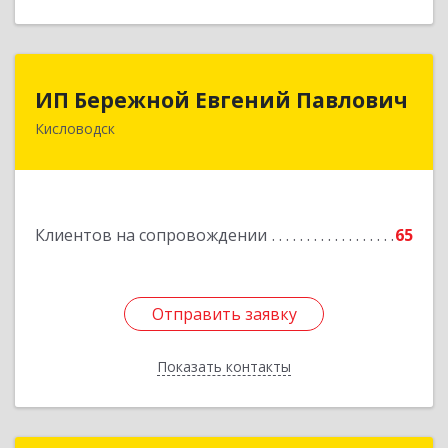
ИП Бережной Евгений Павлович
ИП Бережной Евгений Павлович
Кисловодск
357748, Ставропольский край, Кисловодск г,
Главная ул, дом № 30
Подробнее
Клиентов на сопровождении
65
Отправить заявку
Отправить заявку
Показать контакты
Назад