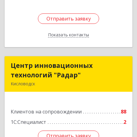
Отправить заявку
Отправить заявку
Показать контакты
Назад
Центр инновационных
Центр инновационных
технологий "Радар"
технологий "Радар"
Кисловодск
357000, Ставропольский край, Кисловодск г,
Цандера проезд, дом № 2
Клиентов на сопровождении
88
Подробнее
1С:Специалист
2
Отправить заявку
Отправить заявку