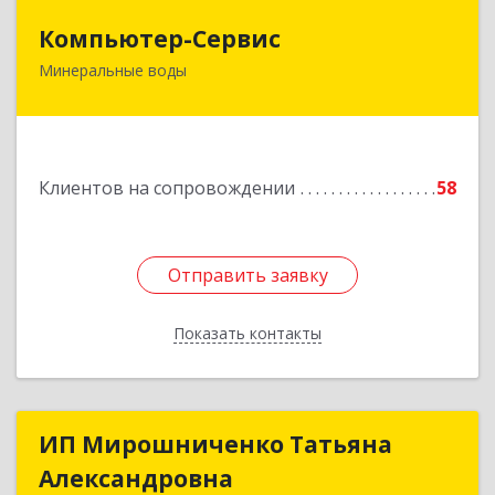
Компьютер-Сервис
Компьютер-Сервис
Минеральные воды
357202, Ставропольский край, Минеральные
Воды г, Гагарина ул, дом № 48
Подробнее
Клиентов на сопровождении
58
Отправить заявку
Отправить заявку
Показать контакты
Назад
ИП Мирошниченко Татьяна
ИП Мирошниченко Татьяна
Александровна
Александровна