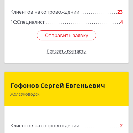
Подробнее
Клиентов на сопровождении
23
1С:Специалист
4
Отправить заявку
Отправить заявку
Показать контакты
Назад
Гофонов Сергей Евгеньевич
Гофонов Сергей Евгеньевич
Железноводск
Подробнее
Клиентов на сопровождении
2