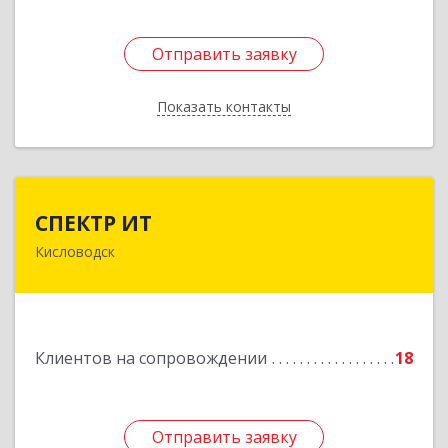
Отправить заявку
Отправить заявку
Показать контакты
Назад
СПЕКТР ИТ
СПЕКТР ИТ
Кисловодск
357736, Ставропольский край, Кисловодск г,
Ставропольская ул, дом № 8
Подробнее
Клиентов на сопровождении
18
Отправить заявку
Отправить заявку