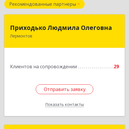
Рекомендованные партнеры
Приходько Людмила Олеговна
Приходько Людмила Олеговна
Лермонтов
357341, Лермонтов г, П.Лумумбы ул, дом №
43/2, кв.44
Подробнее
Клиентов на сопровождении
29
Отправить заявку
Отправить заявку
Показать контакты
Назад