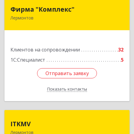
Фирма "Комплекс"
Фирма "Комплекс"
Лермонтов
357348, Ставропольский край, Лермонтов г,
Острогорка с, Степная ул, дом № 46, а
Подробнее
Клиентов на сопровождении
32
1С:Специалист
5
Отправить заявку
Отправить заявку
Показать контакты
Назад
ITKMV
ITKMV
Лермонтов