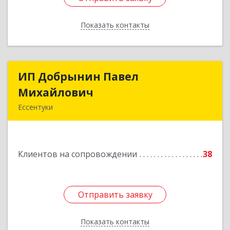
Показать контакты
Назад
ИП Добрынин Павел
ИП Добрынин Павел
Михайлович
Михайлович
Ессентуки
Подробнее
Клиентов на сопровождении
38
Отправить заявку
Отправить заявку
Показать контакты
Назад