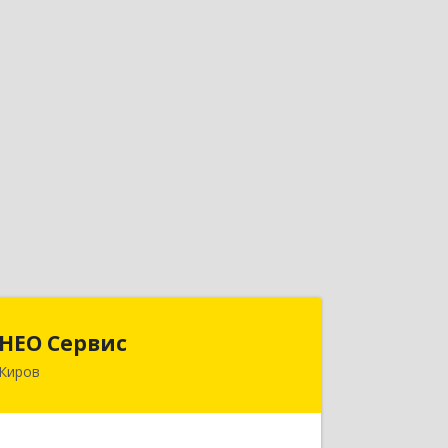
НЕО Сервис
НЕО Сервис
Киров
610045, Кировская обл, Киров г,
Ульяновская ул, дом № 36