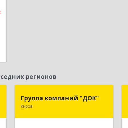
е
3
1
седних регионов
е
Группа компаний "ДОК"
Группа компаний "ДОК"
Киров
,
610017, Кировская обл, Киров г,
9
Горького ул, дом № 17