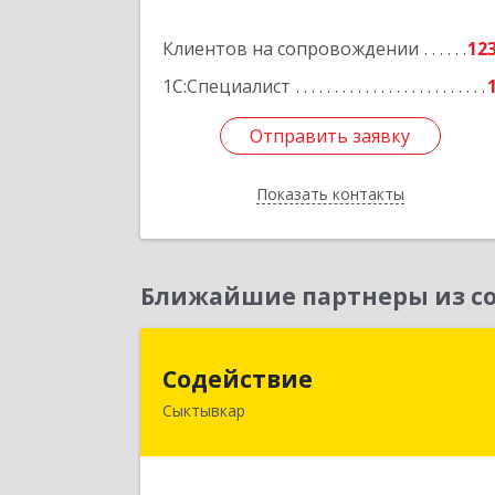
Подробне
Клиентов на сопровождении
12
1С:Специалист
Отправить заявку
Отправить заявку
Показать контакты
Назад
Ближайшие партнеры из со
Содействи
Содействие
Сыктывкар
167004, Коми Респ, Сыктывкар г
Первомайская ул, дом № 14