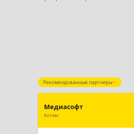
Рекомендованные партнеры
Медиасоф
Медиасофт
Котлас
165300, Архангельская обл, Котлас г
Маяковского ул, дом № 