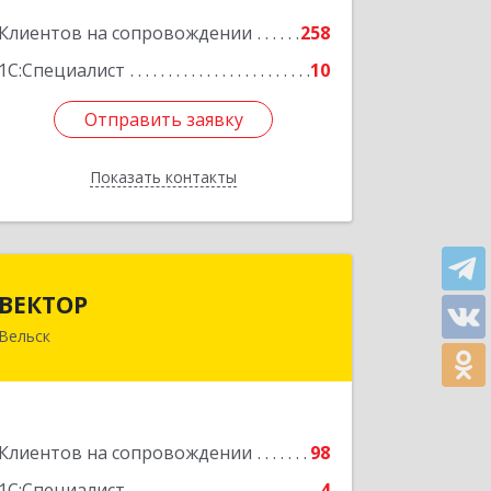
Подробнее
Клиентов на сопровождении
258
1С:Специалист
10
Отправить заявку
Отправить заявку
Показать контакты
Назад
ВЕКТОР
ВЕКТОР
Вельск
165150, Архангельская обл, Вельский
р-н, Вельск г, Конева ул, дом № 16А,
строение 2
Подробнее
Клиентов на сопровождении
98
1С:Специалист
4