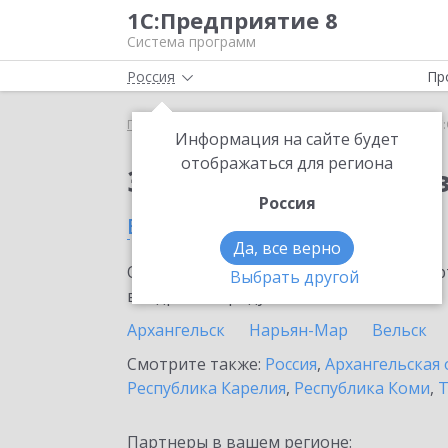
1С:Предприятие 8
Система программ
Россия
Пр
Главная
Сервисы ИТС
1С:Онлайн-заказы
1С:
Информация на сайте будет
отображаться для региона
Заказать 1С:Онлайн-
Россия
в Котласе
Да, все верно
Ознакомьтесь с информационными карт
Выбрать другой
внедрение продукта.
Архангельск
Нарьян-Мар
Вельск
Смотрите также:
Россия
,
Архангельская 
Республика Карелия
,
Республика Коми
,
Т
Партнеры в вашем регионе: