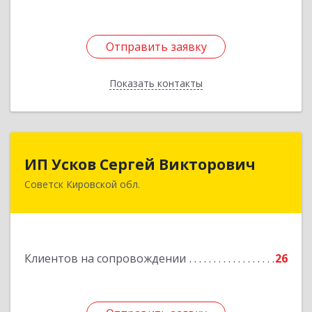
Отправить заявку
Отправить заявку
Показать контакты
Назад
ИП Усков Сергей Викторович
ИП Усков Сергей Викторович
Советск Кировской обл.
613340, Кировская обл, Советск г, Дружбы ул,
дом № 29
Подробнее
Клиентов на сопровождении
26