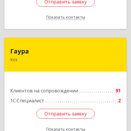
Отправить заявку
Отправить заявку
Показать контакты
Назад
Гаура
Гаура
Кез
427580, Удмуртская Респ, Кезский р-н, Кез п,
Кооперативная ул, дом № 12
Подробнее
Клиентов на сопровождении
91
1С:Специалист
2
Отправить заявку
Отправить заявку
Показать контакты
Назад