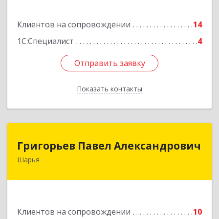
Подробнее
Клиентов на сопровождении
14
1С:Специалист
4
Отправить заявку
Отправить заявку
Показать контакты
Назад
Григорьев Павел Александрович
Григорьев Павел Александрович
Шарья
157505, Костромская область, город Шарья,
улица Краснухина, дом 6.
Подробнее
Клиентов на сопровождении
10