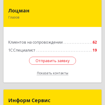
Лоцман
Лоцман
Глазов
427620, Удмуртская Респ, Глазов г, Сибирская
ул, дом № 20
Подробнее
Клиентов на сопровождении
62
1С:Специалист
19
Отправить заявку
Отправить заявку
Показать контакты
Назад
Информ Сервис
Информ Сервис