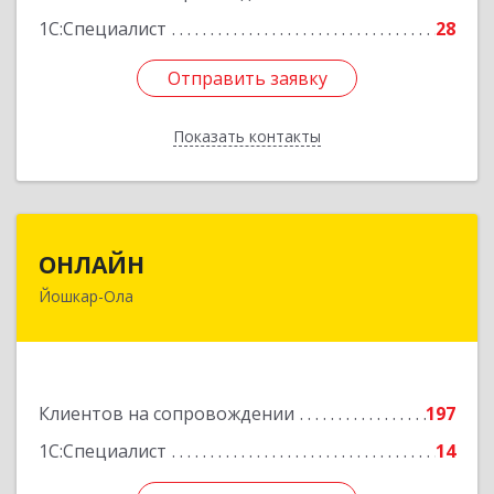
1С:Специалист
28
Отправить заявку
Отправить заявку
Показать контакты
Назад
ОНЛАЙН
ОНЛАЙН
Йошкар-Ола
424000, Марий Эл Респ, Йошкар-Ола г,
Комсомольская ул, дом № 132, пом.III
Подробнее
Клиентов на сопровождении
197
1С:Специалист
14