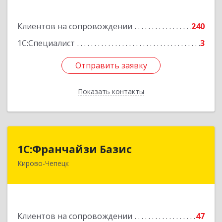
Подробнее
Клиентов на сопровождении
240
1С:Специалист
3
Отправить заявку
Отправить заявку
Показать контакты
Назад
1С:Франчайзи Базис
1С:Франчайзи Базис
Кирово-Чепецк
613044, Кировская обл, город Кирово-Чепецк
г.о., Кирово-Чепецк г, Школьная ул, дом № 2,
оф.323
Подробнее
Клиентов на сопровождении
47