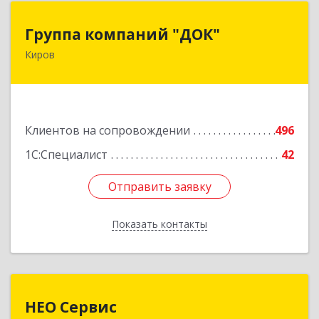
Группа компаний "ДОК"
Группа компаний "ДОК"
Киров
610017, Кировская обл, Киров г, Горького ул,
дом № 17
Подробнее
Клиентов на сопровождении
496
1С:Специалист
42
Отправить заявку
Отправить заявку
Показать контакты
Назад
НЕО Сервис
НЕО Сервис