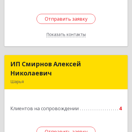
Отправить заявку
Отправить заявку
Показать контакты
Назад
ИП Смирнов Алексей
ИП Смирнов Алексей
Николаевич
Николаевич
Шарья
Подробнее
Клиентов на сопровождении
4
Отправить заявку
Отправить заявку