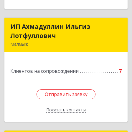
ИП Ахмадуллин Ильгиз
ИП Ахмадуллин Ильгиз
Лотфуллович
Лотфуллович
Малмыж
612920, Кировская обл, г.Малмыж, ул.Ленина, 27
оф.1
Клиентов на сопровождении
7
Подробнее
Отправить заявку
Отправить заявку
Показать контакты
Назад