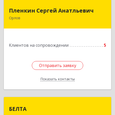
Пленкин Сергей Анатльевич
Пленкин Сергей Анатльевич
Орлов
612 270, 612270, Кировская обл, , Орлов г,
Ленина ул, дом. 128
Подробнее
Клиентов на сопровождении
5
Отправить заявку
Отправить заявку
Показать контакты
Назад
БЕЛТА
БЕЛТА