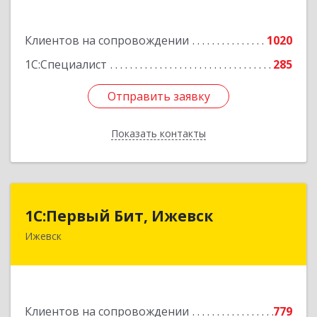
Подробнее
Клиентов на сопровождении
1020
1С:Специалист
285
Отправить заявку
Отправить заявку
Показать контакты
Назад
1С:Первый Бит, Ижевск
1С:Первый Бит, Ижевск
Ижевск
426008, Удмуртская Респ, Ижевск г,
Коммунаров ул, дом № 234
Подробнее
Клиентов на сопровождении
779