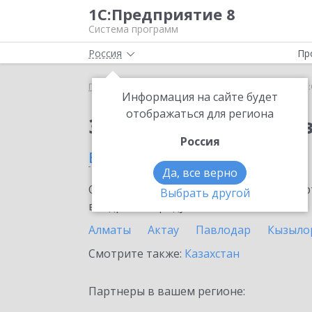
1С:Предприятие 8
Система программ
Россия
Пр
Главная
Сервисы ИТС
1С:Онлайн-заказы
1С:
Информация на сайте будет
отображаться для региона
Заказать 1С:Онлайн-
Россия
в Караганде
Да, все верно
Ознакомьтесь с информационными карт
Выбрать другой
внедрение продукта.
Алматы
Актау
Павлодар
Кызыло
Смотрите также:
Казахстан
Партнеры в вашем регионе: