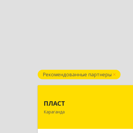
Рекомендованные партнеры
ПЛАС
ПЛАСТ
100009,Казахстан,г.Караганда
Караганда
ул.Кривогуза, д.33/
Подробне