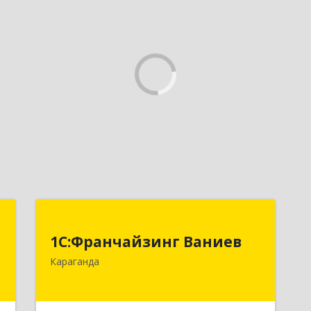
Т
1С:Франчайзинг Ваниев
1С:Франчайзинг Ваниев
,
100009 Республика Казахстан, г.
Караганда
1
Караганда, ул. Комиссарова 34-2
е
Подробнее