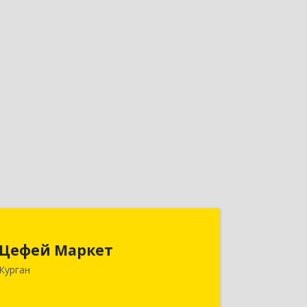
Цефей Маркет
Цефей Маркет
640002, Курганская обл, Курган г,
Курган
М.Горького ул, дом № 35/1