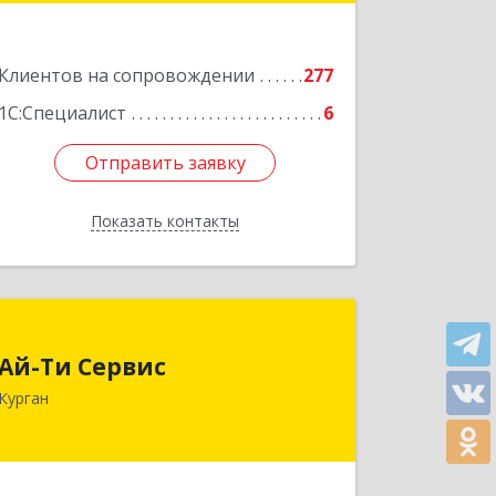
Подробнее
Клиентов на сопровождении
277
1С:Специалист
6
Отправить заявку
Отправить заявку
Показать контакты
Назад
Ай-Ти Сервис
Ай-Ти Сервис
640032, Курганская обл, г.о. Город
Курган
Курган, Курган г, Бажова ул, дом № 49,
оф.304
Подробнее