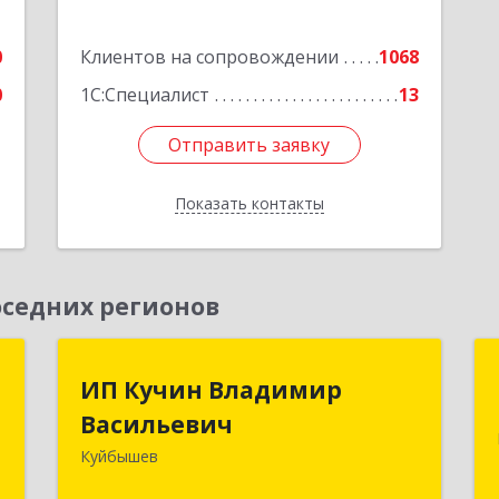
0
Клиентов на сопровождении
1068
0
1С:Специалист
13
Отправить заявку
Отправить заявку
Показать контакты
Назад
седних регионов
к
ИП Кучин Владимир
ИП Кучин Владимир
Васильевич
Васильевич
а
8
Куйбышев
632387, Новосибирская обл,
Куйбышев г, Тургенева ул, дом № 4