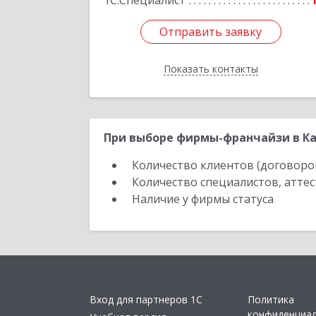
1С:Специалист
Отправить заявку
Отправить заявку
Показать контакты
Назад
При выборе фирмы-франчайзи в Ка
Количество клиентов (договоро
Количество специалистов, атте
Наличие у фирмы статуса
Вход для партнеров 1С
Политика
конфиденциа