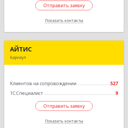
Отправить заявку
Отправить заявку
Показать контакты
Назад
АЙТИС
АЙТИС
Барнаул
656067, Алтайский край, Барнаул г, Взлетная ул,
дом № 65
Клиентов на сопровождении
527
Подробнее
1С:Специалист
9
Отправить заявку
Отправить заявку
Показать контакты
Назад