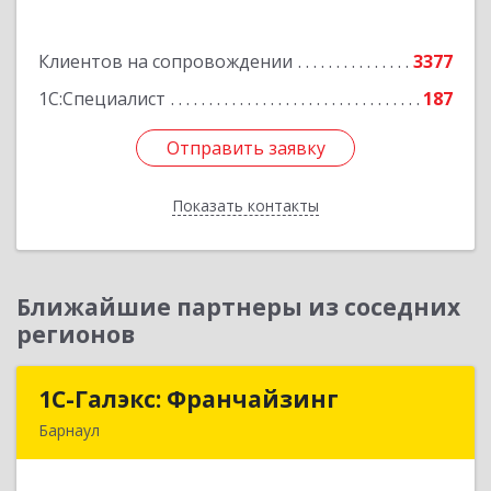
Подробнее
Клиентов на сопровождении
3377
1С:Специалист
187
Отправить заявку
Отправить заявку
Показать контакты
Назад
Ближайшие партнеры из соседних
регионов
1С-Галэкс: Франчайзинг
1С-Галэкс: Франчайзинг
Барнаул
656015, Алтайский край, Барнаул г, Деповская
ул, дом № 7, каб.А-105