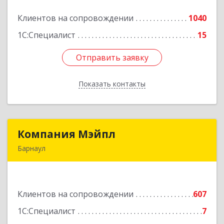
Клиентов на сопровождении
1040
Подробнее
1С:Специалист
15
Отправить заявку
Отправить заявку
Показать контакты
Назад
Компания Мэйпл
Компания Мэйпл
Барнаул
656038, Алтайский край, Барнаул г,
Комсомольский пр-кт, дом № 112
Клиентов на сопровождении
607
Подробнее
1С:Специалист
7