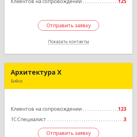
Клиентов на сопровождении
125
Подробнее
Отправить заявку
Отправить заявку
Показать контакты
Назад
Архитектура Х
Архитектура Х
Бийск
659300, Алтайский край, Бийск г, Турусова ул,
дом № 3
Клиентов на сопровождении
123
Подробнее
1С:Специалист
3
Отправить заявку
Отправить заявку