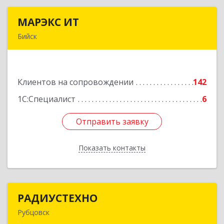
МАРЭКС ИТ
МАРЭКС ИТ
Бийск
Алтайский край, Бийск г, Разина, дом № 94
Подробнее
Клиентов на сопровождении
142
1С:Специалист
6
Отправить заявку
Отправить заявку
Показать контакты
Назад
РАДИУСТЕХНО
РАДИУСТЕХНО
Рубцовск
658225, Алтайский край, Рубцовск г, Ленина пр-