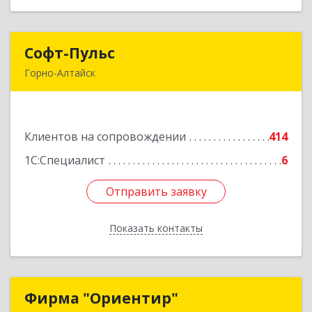
Софт-Пульс
Софт-Пульс
Горно-Алтайск
649006, Алтай Респ, Горно-Алтайск г,
Комсомольская ул, дом № 13
Клиентов на сопровождении
414
Подробнее
1С:Специалист
6
Отправить заявку
Отправить заявку
Показать контакты
Назад
Фирма "Ориентир"
Фирма "Ориентир"