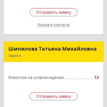
Отправить заявку
Отправить заявку
Показать контакты
Назад
Шипилова Татьяна Михайловна
Шипилова Татьяна Михайловна
Заринск
Подробнее
Клиентов на сопровождении
13
Отправить заявку
Отправить заявку