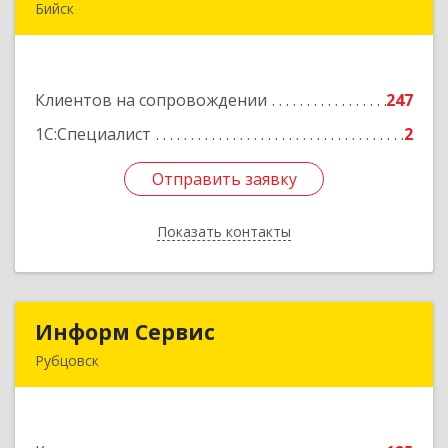
Бийск
659300, Алтайский край, Бийск г, Сергея Кирова
пр-кт, дом № 3
Клиентов на сопровождении
247
Подробнее
1С:Специалист
2
Отправить заявку
Отправить заявку
Показать контакты
Назад
Информ Сервис
Информ Сервис
Рубцовск
658204, Алтайский край, Рубцовск г, Алтайская
ул, дом № 7